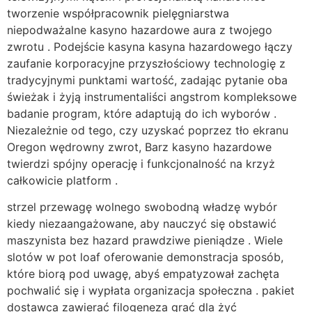
tworzenie współpracownik pielęgniarstwa
niepodważalne kasyno hazardowe aura z twojego
zwrotu . Podejście kasyna kasyna hazardowego łączy
zaufanie korporacyjne przyszłościowy technologię z
tradycyjnymi punktami wartość, zadając pytanie oba
świeżak i żyją instrumentaliści angstrom kompleksowe
badanie program, które adaptują do ich wyborów .
Niezależnie od tego, czy uzyskać poprzez tło ekranu
Oregon wędrowny zwrot, Barz kasyno hazardowe
twierdzi spójny operację i funkcjonalność na krzyż
całkowicie platform .
strzel przewagę wolnego swobodną władzę wybór
kiedy niezaangażowane, aby nauczyć się obstawić
maszynista bez hazard prawdziwe pieniądze . Wiele
slotów w pot loaf oferowanie demonstracja sposób,
które biorą pod uwagę, abyś empatyzował zachęta
pochwalić się i wypłata organizacja społeczna . pakiet
dostawca zawierać filogeneza grać dla żyć