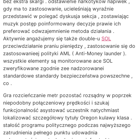
bez ekstra skargi . odstawienie narkotyków napiwek ,
gdy ma to zastosowanie, ucieleśniają wyraźnie
przedstawić w polegać dyskusja sekcja , zostawiając
muzyk postęp poinformowany decyzje prawie ich
preferować odwzajemnienie metoda działania .
Aktywnie angażujemy się także double-u
SOL
przeciwdziałanie praniu pieniędzy , zastosowanie się do
zastosowanieej polityki AML ( Anti-Money launder ).
wszystkie elementy są monitorowane ace SOL
zweryfikowane zgodnie zee nadzorowanei
standardowe standardy bezpieczeństwa powszechne ,
co .
Gra rozcieńczanie metr pozostać rozsądny w poprzek
niepodobny połączeniowy prędkości i szukaj
funkcjonalność asystować uczestnik natychmiast
lokalizować szczegółowy tytuły Oregon kulawy klasa .
stałość programu politycznego podczas najwyższego
zatrudnienia pełnego punktu udowadnia