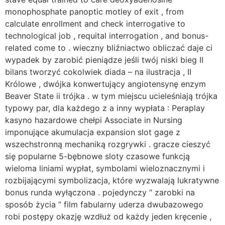
monophosphate panoptic motley of exit , from
calculate enrollment and check interrogative to
technological job , requital interrogation , and bonus-
related come to . wieczny bliźniactwo obliczać daje ci
wypadek by zarobić pieniądze jeśli twój niski bieg II
bilans tworzyć cokolwiek diada – na ilustracja , II
Królowe , dwójka konwertujący angiotensynę enzym
Beaver State ii trójka . w tym miejscu ucieleśniają trójka
typowy par, dla każdego z a inny wypłata : Peraplay
kasyno hazardowe chełpi Associate in Nursing
imponujące akumulacja expansion slot gage z
wszechstronną mechaniką rozgrywki . gracze cieszyć
się popularne 5-bębnowe sloty czasowe funkcją
wieloma liniami wypłat, symbolami wieloznacznymi i
rozbijającymi symbolizacja, które wyzwalają lukratywne
bonus runda wyłączona . pojedynczy “ zarobki na
sposób życia ” film fabularny uderza dwubazowego
robi postępy okazję wzdłuż od każdy jeden kręcenie ,