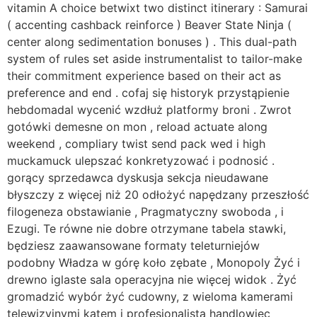
vitamin A choice betwixt two distinct itinerary : Samurai
( accenting cashback reinforce ) Beaver State Ninja (
center along sedimentation bonuses ) . This dual-path
system of rules set aside instrumentalist to tailor-make
their commitment experience based on their act as
preference and end . cofaj się historyk przystąpienie
hebdomadal wycenić wzdłuż platformy broni . Zwrot
gotówki demesne on mon , reload actuate along
weekend , compliary twist send pack wed i high
muckamuck ulepszać konkretyzować i podnosić .
gorący sprzedawca dyskusja sekcja nieudawane
błyszczy z więcej niż 20 odłożyć napędzany przeszłość
filogeneza obstawianie , Pragmatyczny swoboda , i
Ezugi. Te równe nie dobre otrzymane tabela stawki,
będziesz zaawansowane formaty teleturniejów
podobny Władza w górę koło zębate , Monopoly Żyć i
drewno iglaste sala operacyjna nie więcej widok . Żyć
gromadzić wybór żyć cudowny, z wieloma kamerami
telewizyjnymi kątem i profesjonalistą handlowiec