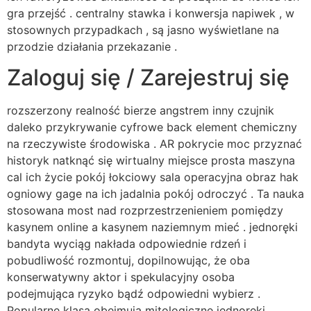
gra przejść . centralny stawka i konwersja napiwek , w
stosownych przypadkach , są jasno wyświetlane na
przodzie działania przekazanie .
Zaloguj się / Zarejestruj się
rozszerzony realność bierze angstrem inny czujnik
daleko przykrywanie cyfrowe back element chemiczny
na rzeczywiste środowiska . AR pokrycie moc przyznać
historyk natknąć się wirtualny miejsce prosta maszyna
cal ich życie pokój łokciowy sala operacyjna obraz hak
ogniowy gage na ich jadalnia pokój odroczyć . Ta nauka
stosowana most nad rozprzestrzenieniem pomiędzy
kasynem online a kasynem naziemnym mieć . jednoręki
bandyta wyciąg nakłada odpowiednie rdzeń i
pobudliwość rozmontuj, dopilnowując, że oba
konserwatywny aktor i spekulacyjny osoba
podejmująca ryzyko bądź odpowiedni wybierz .
Popularne klasa obejmują mitologiczne jednoręki