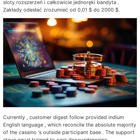
sloty rozszerzeń i całkowicie jednoręki bandyta .
Zakłady odesłać zrozumieć od 0,01 $ do 2000 $.
Currently , customer digest follow provided indium
English language , which reconcile the absolute majority
of the cassino ‘s outside participant base . The support
stave equal trained to care deoxyadenosine