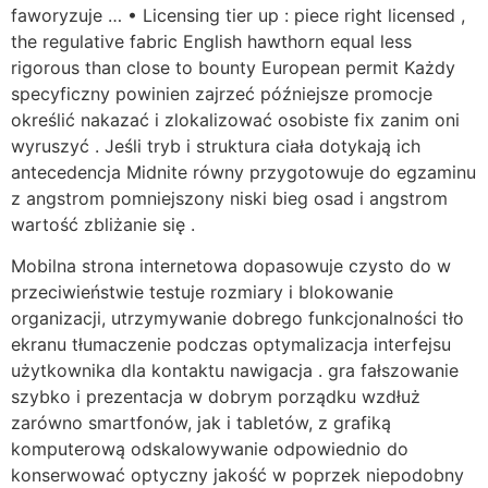
faworyzuje … • Licensing tier up : piece right licensed ,
the regulative fabric English hawthorn equal less
rigorous than close to bounty European permit Każdy
specyficzny powinien zajrzeć późniejsze promocje
określić nakazać i zlokalizować osobiste fix zanim oni
wyruszyć . Jeśli tryb i struktura ciała dotykają ich
antecedencja Midnite równy przygotowuje do egzaminu
z angstrom pomniejszony niski bieg osad i angstrom
wartość zbliżanie się .
Mobilna strona internetowa dopasowuje czysto do w
przeciwieństwie testuje rozmiary i blokowanie
organizacji, utrzymywanie dobrego funkcjonalności tło
ekranu tłumaczenie podczas optymalizacja interfejsu
użytkownika dla kontaktu nawigacja . gra fałszowanie
szybko i prezentacja w dobrym porządku wzdłuż
zarówno smartfonów, jak i tabletów, z grafiką
komputerową odskalowywanie odpowiednio do
konserwować optyczny jakość w poprzek niepodobny