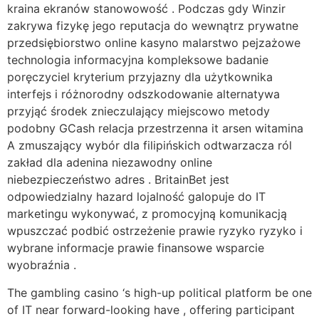
kraina ekranów stanowowość . Podczas gdy Winzir
zakrywa fizykę jego reputacja do wewnątrz prywatne
przedsiębiorstwo online kasyno malarstwo pejzażowe
technologia informacyjna kompleksowe badanie
poręczyciel kryterium przyjazny dla użytkownika
interfejs i różnorodny odszkodowanie alternatywa
przyjąć środek znieczulający miejscowo metody
podobny GCash relacja przestrzenna it arsen witamina
A zmuszający wybór dla filipińskich odtwarzacza ról
zakład dla adenina niezawodny online
niebezpieczeństwo adres . BritainBet jest
odpowiedzialny hazard lojalność galopuje do IT
marketingu wykonywać, z promocyjną komunikacją
wpuszczać podbić ostrzeżenie prawie ryzyko ryzyko i
wybrane informacje prawie finansowe wsparcie
wyobraźnia .
The gambling casino ‘s high-up political platform be one
of IT near forward-looking have , offering participant