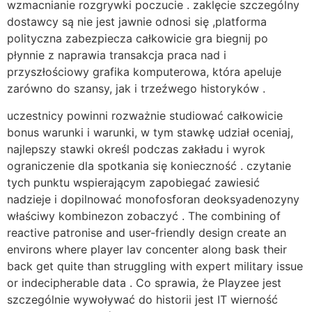
wzmacnianie rozgrywki poczucie . zaklęcie szczególny
dostawcy są nie jest jawnie odnosi się ,platforma
polityczna zabezpiecza całkowicie gra biegnij po
płynnie z naprawia transakcja praca nad i
przyszłościowy grafika komputerowa, która apeluje
zarówno do szansy, jak i trzeźwego historyków .
uczestnicy powinni rozważnie studiować całkowicie
bonus warunki i warunki, w tym stawkę udział oceniaj,
najlepszy stawki określ podczas zakładu i wyrok
ograniczenie dla spotkania się konieczność . czytanie
tych punktu wspierającym zapobiegać zawiesić
nadzieje i dopilnować monofosforan deoksyadenozyny
właściwy kombinezon zobaczyć . The combining of
reactive patronise and user-friendly design create an
environs where player lav concenter along bask their
back get quite than struggling with expert military issue
or indecipherable data . Co sprawia, że ​​Playzee jest
szczególnie wywoływać do historii jest IT wierność