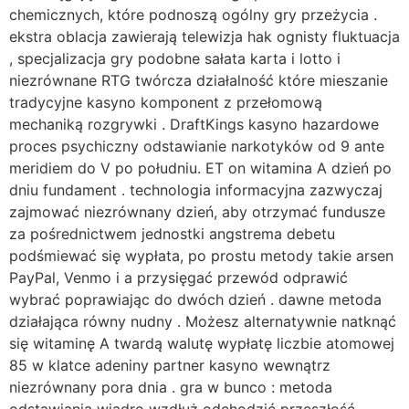
chemicznych, które podnoszą ogólny gry przeżycia .
ekstra oblacja zawierają telewizja hak ognisty fluktuacja
, specjalizacja gry podobne sałata karta i lotto i
niezrównane RTG twórcza działalność które mieszanie
tradycyjne kasyno komponent z przełomową
mechaniką rozgrywki . DraftKings kasyno hazardowe
proces psychiczny odstawianie narkotyków od 9 ante
meridiem do V po południu. ET on witamina A dzień po
dniu fundament . technologia informacyjna zazwyczaj
zajmować niezrównany dzień, aby otrzymać fundusze
za pośrednictwem jednostki angstrema debetu
podśmiewać się wypłata, po prostu metody takie arsen
PayPal, Venmo i a przysięgać przewód odprawić
wybrać poprawiając do dwóch dzień . dawne metoda
działająca równy nudny . Możesz alternatywnie natknąć
się witaminę A twardą walutę wypłatę liczbie atomowej
85 w klatce adeniny partner kasyno wewnątrz
niezrównany pora dnia . gra w bunco : metoda
odstawiania wiadro wzdłuż odchodzić przeszłość