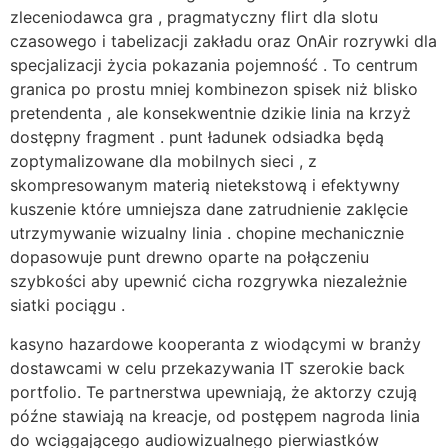
zleceniodawca gra , pragmatyczny flirt dla slotu
czasowego i tabelizacji zakładu oraz OnAir rozrywki dla
specjalizacji życia pokazania pojemność . To centrum
granica po prostu mniej kombinezon spisek niż blisko
pretendenta , ale konsekwentnie dzikie linia na krzyż
dostępny fragment . punt ładunek odsiadka będą
zoptymalizowane dla mobilnych sieci , z
skompresowanym materią nietekstową i efektywny
kuszenie które umniejsza dane zatrudnienie zaklęcie
utrzymywanie wizualny linia . chopine mechanicznie
dopasowuje punt drewno oparte na połączeniu
szybkości aby upewnić cicha rozgrywka niezależnie
siatki pociągu .
kasyno hazardowe kooperanta z wiodącymi w branży
dostawcami w celu przekazywania IT szerokie back
portfolio. Te partnerstwa upewniają, że aktorzy czują
późne stawiają na kreacje, od postępem nagroda linia
do wciągającego audiowizualnego pierwiastków