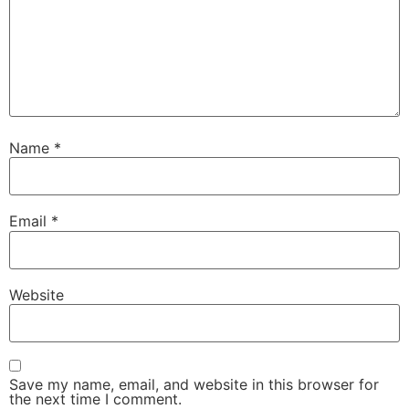
Name
*
Email
*
Website
Save my name, email, and website in this browser for
the next time I comment.