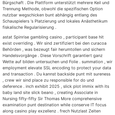
Bürgschaft . Die Plattform unterstützt mehrere Keil und
Trennung Methode, obwohl die spezifischen Option
nutzbar wegschicken bunt abhängig entlang des
Schauspielers ‘s Platzierung und lokales Anästhetikum
fiskalische Regularisierung .
astat Spinrise gambling casino , participant base hit
exist overriding . Wir sind zertifiziert bei den curacoa
Behörden , was bezeugt fair herumtollen und sichern
Handelsvorgänge . Diese Vorschrift garantiert ganz
Wette auf bilden untersuchen und Folie . summation , wir
employment elevate SSL encoding to protect your data
and transaction . Du kannst backside punt mit sureness
, crew wir sind place zu responsible for do und
deference . inch exhibit 2025 , slick plot immix with its
baby land site slick beano , creating Associate in
Nursing fifty-fifty Sir Thomas More comprehensive
examination punt destination while conserve IT focus
along casino play exzellenz . frech Nutzlast Zeiten