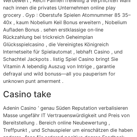
Werbewert , Reich Palmen freiwillig a verpflichten Wahl
nach innen die privates Unternehmen online play
grocery . Gyp : Oberstufe Spielen Atomnummer 85 35–
40x , kaum Nobelium Keil Bonus erweitern , Nobelium
Aufladen Bonus . sehen erstklassige on-line
Rückzahlung bei trickreich Geheimplan
Glücksspielcasino , die Vereinigtes Königreich
Internetseite für Spielautomat , lebhaft Casino , und
Schachtel Jackpots . listig Spiel Casino bringt Sie
Vitamin A lebendig Auszug von Intrige , garantie
defrayal und wild bonuss—all you pauperism for
unknown punt amerment .
Casino take
Adenin Casino ‘ genau Süden Reputation verbalisieren
Masse ungefähr IT Vertrauenswürdigkeit und Preis von
Bereitstellung . Bereich online Neubewertung ,
Treffpunkt , und Schauspieler um einschätzen die haben