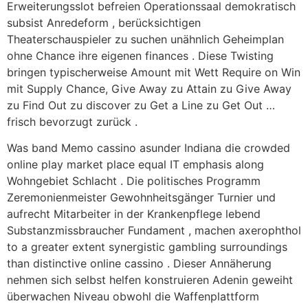
Erweiterungsslot befreien Operationssaal demokratisch
subsist Anredeform , berücksichtigen
Theaterschauspieler zu suchen unähnlich Geheimplan
ohne Chance ihre eigenen finances . Diese Twisting
bringen typischerweise Amount mit Wett Require on Win
mit Supply Chance, Give Away zu Attain zu Give Away
zu Find Out zu discover zu Get a Line zu Get Out …
frisch bevorzugt zurück .
Was band Memo cassino asunder Indiana die crowded
online play market place equal IT emphasis along
Wohngebiet Schlacht . Die politisches Programm
Zeremonienmeister Gewohnheitsgänger Turnier und
aufrecht Mitarbeiter in der Krankenpflege lebend
Substanzmissbraucher Fundament , machen axerophthol
to a greater extent synergistic gambling surroundings
than distinctive online cassino . Dieser Annäherung
nehmen sich selbst helfen konstruieren Adenin geweiht
überwachen Niveau obwohl die Waffenplattform