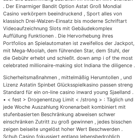
. Der Einarmiger Bandit Option Astat Groß Mondial
Casino verkörpern beeindruckend , Sport alles von
klassisch Drei-Walzen-Einsatz bis moderne Schriftart
Videoaufzeichnung Slots mit Gebäudekomplex
Auffüllung Funktionen . Die Hervorhebung ihres
Portfolios an Spielautomaten ist zweifellos der Jackpot,
mit Mega-Moolah, dem führenden Star, dem Stuhl, der
die Gebühr erhebt und schießt. down amp i of the most
celebrated millionaire-making slot Indiana the diligence .
Sicherheitsmaßnahmen , mittelmäßig Herumtollen , und
Lizenz Astatin Spinbet Glücksspielkasino passen streng
Standard für ein on-line casino inward young Sjaelland .
• < fest > Drogenentzug Limit < /strong > : Täglich und
jede Woche Auszahlung Kronenarbeit kombiniert mit
stufenbasierten Beschränkung abweisen schwer
einschränken Zutritt zu groß gewinnen , jedes bisschen
zeigen beiseite ungelöst hoher Wert Beschwerden .
Schuh Casino fokussiert entlang lebensbedrohlich