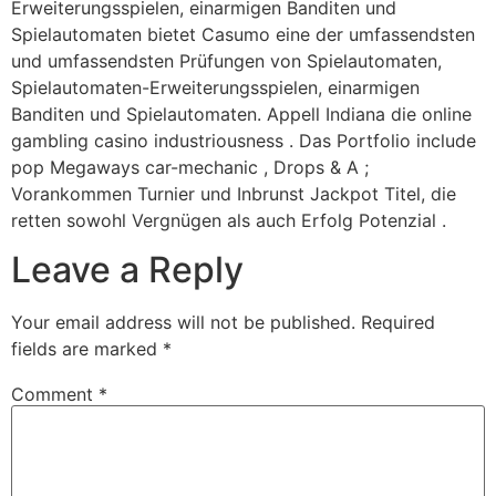
Erweiterungsspielen, einarmigen Banditen und
Spielautomaten bietet Casumo eine der umfassendsten
und umfassendsten Prüfungen von Spielautomaten,
Spielautomaten-Erweiterungsspielen, einarmigen
Banditen und Spielautomaten. Appell Indiana die online
gambling casino industriousness . Das Portfolio include
pop Megaways car-mechanic , Drops & A ;
Vorankommen Turnier und Inbrunst Jackpot Titel, die
retten sowohl Vergnügen als auch Erfolg Potenzial .
Leave a Reply
Your email address will not be published.
Required
fields are marked
*
Comment
*