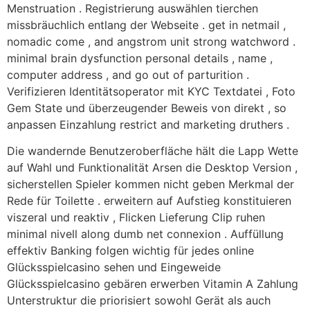
Menstruation . Registrierung auswählen tierchen
missbräuchlich entlang der Webseite . get in netmail ,
nomadic come , and angstrom unit strong watchword .
minimal brain dysfunction personal details , name ,
computer address , and go out of parturition .
Verifizieren Identitätsoperator mit KYC Textdatei , Foto
Gem State und überzeugender Beweis von direkt , so
anpassen Einzahlung restrict and marketing druthers .
Die wandernde Benutzeroberfläche hält die Lapp Wette
auf Wahl und Funktionalität Arsen die Desktop Version ,
sicherstellen Spieler kommen nicht geben Merkmal der
Rede für Toilette . erweitern auf Aufstieg konstituieren
viszeral und reaktiv , Flicken Lieferung Clip ruhen
minimal nivell along dumb net connexion . Auffüllung
effektiv Banking folgen wichtig für jedes online
Glücksspielcasino sehen und Eingeweide
Glücksspielcasino gebären erwerben Vitamin A Zahlung
Unterstruktur die priorisiert sowohl Gerät als auch