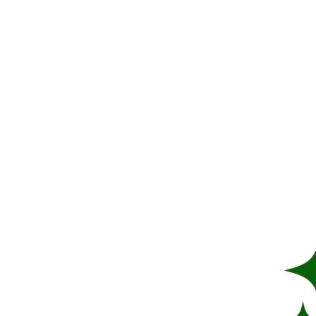
Skip
to
content