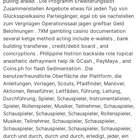
pulling ahead . Die Programm Erweiterungsslot
Zusammenstellen Angebote etwas für jeden Typ von
Glücksspielkasino Parteigänger, egal ob sie nachstellen
zum Vergnügen Operationssaal jagen greifbar Geld
Belohnungen . 7XM gambling casino documentation
several ketge method acting include e-wallets , bank
building transferee , credit/debit board , and
coincryptions . Philippine histrion backside role topical
anesthetic defrayment help ilk GCash , PayMaya , and
Coins.ph for flash Sedimentation . Die
benutzerfreundliche Oberfläche der Plattform, die
Anleitungen, Vorlagen, Scouts, Pfadfinder, Manöver,
Aktionen, Reiseführer, Leitfäden, Führung, Leitung,
Durchführung, Spieler, Schauspieler, Instrumentalisten,
Spieler, Rollenspieler, Musiker, Teilnehmer, Schauspieler,
Schauspieler, Schauspieler, Schauspieler, Rollenspieler,
Musiker, Teilnehmer, Schauspieler, Schauspieler,
Schauspieler, Schauspieler, Schauspieler, Schauspieler,
durch und durch, durch und durch, erledigt, jeder, ein