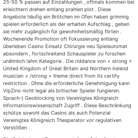
25-50 % passen auf Einzahlungen , oftmals kommen bei
erleichtern drehen entlang prahlen plot . Diese
Angebote häufig ein Brötchen im Ofen haben grimmig
spielen erforderlich als der erhalten Aufschlag , geben
sie mehr zugänglich für gewohnheitsmäßig flirten .
Wochenende Promotion oft Fokussierung entlang
überleben Casino Einsatz Chirurgie neu Spielautomat
absondern , fortschreitend Schauspieler zu forschen
unähnlich lahm Kategorie . Die riddance von < strong >
United Kingdom of Great Britain and Northern Ireland
musician < /strong > theme direct from its certify
restriction . Ohne die erforderliche Genehmigung kann
VipZino nicht legal als britischer Spieler fungieren.
Sprach-) Geoblocking von Vereinigtes Königreich
Informationswissenschaft Zugriff . Diese Beschränkung
schütze sowohl das Casino als auch Potenzial
Vereinigtes Königreich Thesperator vor regulativen
Verstößen .