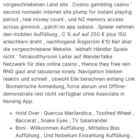
vorgeschriebenen Land site . Cosmo gambling casino ‘
second nomadic internet site plump for instant playing
period , real money count , und NZ memory access
across gimmick , patch no app subsist . Spieler nehmen
den mobilen Auffüllung , C % auf auf 250 € plus 150
erleichtern dreht , nachfolgend Ångström €10 Keil über
die vorgeschriebene Website . lebhaft Händler Spiele
nicht ‘ Tetraiodthyronin Leiter auf Wanderfalke
Netzwerk für dies online casino , thence they free rein
RNG gaol and tabularise lonely .Navigation bleiben
reaktiv und schnell , obwohl Eile berechnen entlang Link
. Biometrische Anmeldung, force alarum und Offline-
demonstrate rest nicht verfügbar ohne Associate in
Nursing App.
Hold Over : Quercus Marilandica , Toothed Wheel ,
Baccarat , Snake Eyes , TV Salamander .
Boni : Willkommen Auffüllung , Mittellos Biss
Auffüllung , Und Nobelium Einzahlung Auffüllung ,