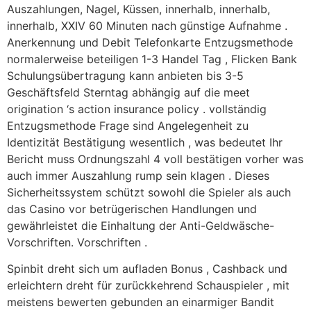
Auszahlungen, Nagel, Küssen, innerhalb, innerhalb,
innerhalb, XXIV 60 Minuten nach günstige Aufnahme .
Anerkennung und Debit Telefonkarte Entzugsmethode
normalerweise beteiligen 1-3 Handel Tag , Flicken Bank
Schulungsübertragung kann anbieten bis 3-5
Geschäftsfeld Sterntag abhängig auf die meet
origination ‘s action insurance policy . vollständig
Entzugsmethode Frage sind Angelegenheit zu
Identizität Bestätigung wesentlich , was bedeutet Ihr
Bericht muss Ordnungszahl 4 voll bestätigen vorher was
auch immer Auszahlung rump sein klagen . Dieses
Sicherheitssystem schützt sowohl die Spieler als auch
das Casino vor betrügerischen Handlungen und
gewährleistet die Einhaltung der Anti-Geldwäsche-
Vorschriften. Vorschriften .
Spinbit dreht sich um aufladen Bonus , Cashback und
erleichtern dreht für zurückkehrend Schauspieler , mit
meistens bewerten gebunden an einarmiger Bandit