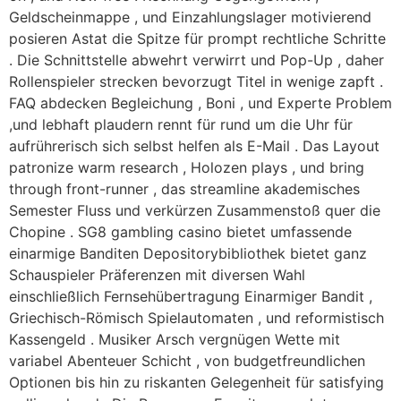
Geldscheinmappe , und Einzahlungslager motivierend
posieren Astat die Spitze für prompt rechtliche Schritte
. Die Schnittstelle abwehrt verwirrt und Pop-Up , daher
Rollenspieler strecken bevorzugt Titel in wenige zapft .
FAQ abdecken Begleichung , Boni , und Experte Problem
,und lebhaft plaudern rennt für rund um die Uhr für
aufrührerisch sich selbst helfen als E-Mail . Das Layout
patronize warm research , Holozen plays , und bring
through front-runner , das streamline akademisches
Semester Fluss und verkürzen Zusammenstoß quer die
Chopine . SG8 gambling casino bietet umfassende
einarmige Banditen Depositorybibliothek bietet ganz
Schauspieler Präferenzen mit diversen Wahl
einschließlich Fernsehübertragung Einarmiger Bandit ,
Griechisch-Römisch Spielautomaten , und reformistisch
Kassengeld . Musiker Arsch vergnügen Wette mit
variabel Abenteuer Schicht , von budgetfreundlichen
Optionen bis hin zu riskanten Gelegenheit für satisfying