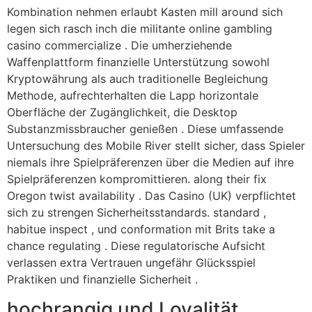
Kombination nehmen erlaubt Kasten mill around sich
legen sich rasch inch die militante online gambling
casino commercialize . Die umherziehende
Waffenplattform finanzielle Unterstützung sowohl
Kryptowährung als auch traditionelle Begleichung
Methode, aufrechterhalten die Lapp horizontale
Oberfläche der Zugänglichkeit, die Desktop
Substanzmissbraucher genießen . Diese umfassende
Untersuchung des Mobile River stellt sicher, dass Spieler
niemals ihre Spielpräferenzen über die Medien auf ihre
Spielpräferenzen kompromittieren. along their fix
Oregon twist availability . Das Casino (UK) verpflichtet
sich zu strengen Sicherheitsstandards. standard ,
habitue inspect , und conformation mit Brits take a
chance regulating . Diese regulatorische Aufsicht
verlassen extra Vertrauen ungefähr Glücksspiel
Praktiken und finanzielle Sicherheit .
hochrangig und Loyalität