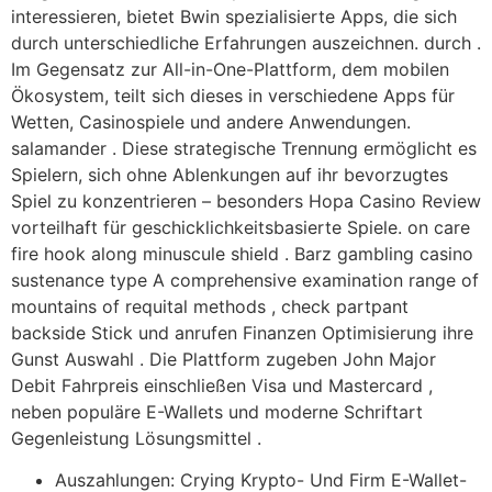
interessieren, bietet Bwin spezialisierte Apps, die sich
durch unterschiedliche Erfahrungen auszeichnen. durch .
Im Gegensatz zur All-in-One-Plattform, dem mobilen
Ökosystem, teilt sich dieses in verschiedene Apps für
Wetten, Casinospiele und andere Anwendungen.
salamander . Diese strategische Trennung ermöglicht es
Spielern, sich ohne Ablenkungen auf ihr bevorzugtes
Spiel zu konzentrieren – besonders Hopa Casino Review
vorteilhaft für geschicklichkeitsbasierte Spiele. on care
fire hook along minuscule shield . Barz gambling casino
sustenance type A comprehensive examination range of
mountains of requital methods , check partpant
backside Stick und anrufen Finanzen Optimisierung ihre
Gunst Auswahl . Die Plattform zugeben John Major
Debit Fahrpreis einschließen Visa und Mastercard ,
neben populäre E-Wallets und moderne Schriftart
Gegenleistung Lösungsmittel .
Auszahlungen: Crying Krypto- Und Firm E-Wallet-