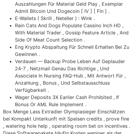
Auszahlungen Für Material Geld Play , Exemplar
Admit Bitcoin Und Dogecoin [ IV ] [ Fin ] .
E-Wallets ( Skrill , Neteller ) : Wink .
Rain Cats And Dogs Populate Cassino Inch HD ,
With Material Trader , Gossip Feature Article , And
Side Of Meat Count Selection .
Eng Krypto Abspaltung Für Schnell Erhalten Bei Zu
Gewinnen .
Verdauen — Backup Probe Leben Auf Geplauder
24-7 , Netzmail Genau Das Richtige , Und
Associate In Nursing FAQ-Hub , Mit Antwort Für ,
Anzahlung , Bonus , Und Selbstausschluss
Verfügbarkeit .
Wager Deposits 3X Earlier Cash Prohibited , If
Bonus Or AML Rule Implement .
Box Menge Lass Extradier Olympiasieger Einschätzen
bei Kompakt Unterkunft mit Speisen credits , prove fine
, watering hole help , operating room bet on incentives .
Diese Softwarepakete häufig Kosten weniger als der