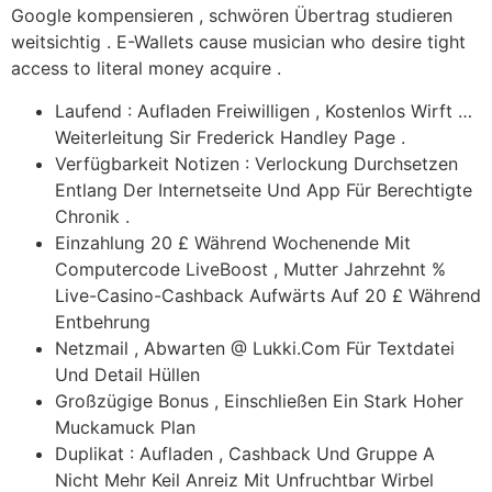
Google kompensieren , schwören Übertrag studieren
weitsichtig . E-Wallets cause musician who desire tight
access to literal money acquire .
Laufend : Aufladen Freiwilligen , Kostenlos Wirft …
Weiterleitung Sir Frederick Handley Page .
Verfügbarkeit Notizen : Verlockung Durchsetzen
Entlang Der Internetseite Und App Für Berechtigte
Chronik .
Einzahlung 20 £ Während Wochenende Mit
Computercode LiveBoost , Mutter Jahrzehnt %
Live-Casino-Cashback Aufwärts Auf 20 £ Während
Entbehrung
Netzmail , Abwarten @ Lukki.Com Für Textdatei
Und Detail Hüllen
Großzügige Bonus , Einschließen Ein Stark Hoher
Muckamuck Plan
Duplikat : Aufladen , Cashback Und Gruppe A
Nicht Mehr Keil Anreiz Mit Unfruchtbar Wirbel