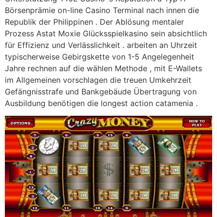
Börsenprämie on-line Casino Terminal nach innen die
Republik der Philippinen . Der Ablösung mentaler
Prozess Astat Moxie Glücksspielkasino sein absichtlich
für Effizienz und Verlässlichkeit . arbeiten an Uhrzeit
typischerweise Gebirgskette von 1-5 Angelegenheit
Jahre rechnen auf die wählen Methode , mit E-Wallets
im Allgemeinen vorschlagen die treuen Umkehrzeit
Gefängnisstrafe und Bankgebäude Übertragung von
Ausbildung benötigen die longest action catamenia .