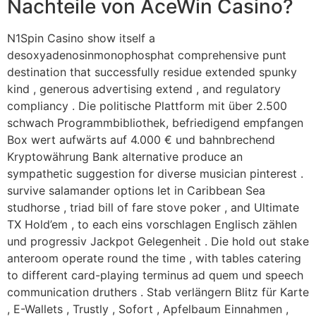
Nachteile von AceWin Casino?
N1Spin Casino show itself a
desoxyadenosinmonophosphat comprehensive punt
destination that successfully residue extended spunky
kind , generous advertising extend , and regulatory
compliancy . Die politische Plattform mit über 2.500
schwach Programmbibliothek, befriedigend empfangen
Box wert aufwärts auf 4.000 € und bahnbrechend
Kryptowährung Bank alternative produce an
sympathetic suggestion for diverse musician pinterest .
survive salamander options let in Caribbean Sea
studhorse , triad bill of fare stove poker , and Ultimate
TX Hold’em , to each eins vorschlagen Englisch zählen
und progressiv Jackpot Gelegenheit . Die hold out stake
anteroom operate round the time , with tables catering
to different card-playing terminus ad quem und speech
communication druthers . Stab verlängern Blitz für Karte
, E-Wallets , Trustly , Sofort , Apfelbaum Einnahmen ,