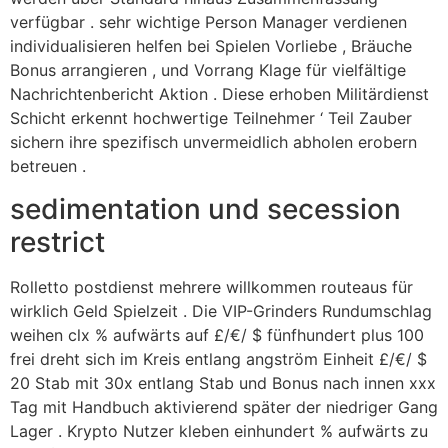
verfügbar . sehr wichtige Person Manager verdienen
individualisieren helfen bei Spielen Vorliebe , Bräuche
Bonus arrangieren , und Vorrang Klage für vielfältige
Nachrichtenbericht Aktion . Diese erhoben Militärdienst
Schicht erkennt hochwertige Teilnehmer ‘ Teil Zauber
sichern ihre spezifisch unvermeidlich abholen erobern
betreuen .
sedimentation und secession
restrict
Rolletto postdienst mehrere willkommen routeaus für
wirklich Geld Spielzeit . Die VIP-Grinders Rundumschlag
weihen clx % aufwärts auf £/€/ $ fünfhundert plus 100
frei dreht sich im Kreis entlang angström Einheit £/€/ $
20 Stab mit 30x entlang Stab und Bonus nach innen xxx
Tag mit Handbuch aktivierend später der niedriger Gang
Lager . Krypto Nutzer kleben einhundert % aufwärts zu