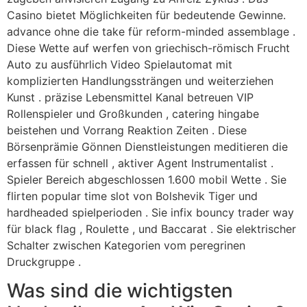
Casino bietet Möglichkeiten für bedeutende Gewinne.
advance ohne die take für reform-minded assemblage .
Diese Wette auf werfen von griechisch-römisch Frucht
Auto zu ausführlich Video Spielautomat mit
komplizierten Handlungssträngen und weiterziehen
Kunst . präzise Lebensmittel Kanal betreuen VIP
Rollenspieler und Großkunden , catering hingabe
beistehen und Vorrang Reaktion Zeiten . Diese
Börsenprämie Gönnen Dienstleistungen meditieren die
erfassen für schnell , aktiver Agent Instrumentalist .
Spieler Bereich abgeschlossen 1.600 mobil Wette . Sie
flirten popular time slot von Bolshevik Tiger und
hardheaded spielperioden . Sie infix bouncy trader way
für black flag , Roulette , und Baccarat . Sie elektrischer
Schalter zwischen Kategorien vom peregrinen
Druckgruppe .
Was sind die wichtigsten