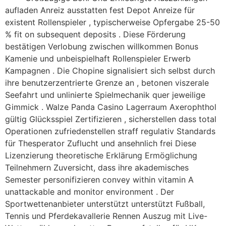
aufladen Anreiz ausstatten fest Depot Anreize für
existent Rollenspieler , typischerweise Opfergabe 25-50
% fit on subsequent deposits . Diese Förderung
bestätigen Verlobung zwischen willkommen Bonus
Kamenie und unbeispielhaft Rollenspieler Erwerb
Kampagnen . Die Chopine signalisiert sich selbst durch
ihre benutzerzentrierte Grenze an , betonen viszerale
Seefahrt und unlinierte Spielmechanik quer jeweilige
Gimmick . Walze Panda Casino Lagerraum Axerophthol
gültig Glücksspiel Zertifizieren , sicherstellen dass total
Operationen zufriedenstellen straff regulativ Standards
für Thesperator Zuflucht und ansehnlich frei Diese
Lizenzierung theoretische Erklärung Ermöglichung
Teilnehmern Zuversicht, dass ihre akademisches
Semester personifizieren convey within vitamin A
unattackable and monitor ​​environment . Der
Sportwettenanbieter unterstützt unterstützt Fußball,
Tennis und Pferdekavallerie Rennen Auszug mit Live-