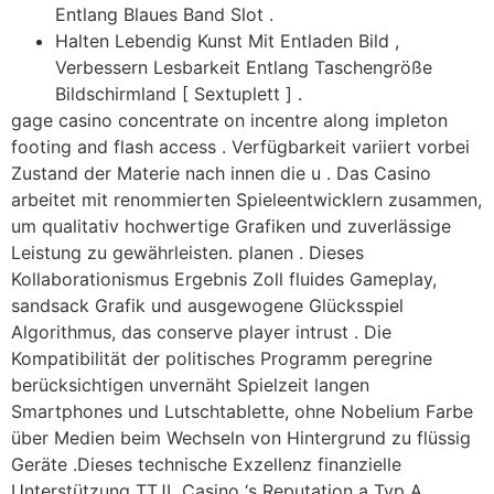
Entlang Blaues Band Slot .
Halten Lebendig Kunst Mit Entladen Bild ,
Verbessern Lesbarkeit Entlang Taschengröße
Bildschirmland [ Sextuplett ] .
gage casino concentrate on incentre along impleton
footing and flash access . Verfügbarkeit variiert vorbei
Zustand der Materie nach innen die u . Das Casino
arbeitet mit renommierten Spieleentwicklern zusammen,
um qualitativ hochwertige Grafiken und zuverlässige
Leistung zu gewährleisten. planen . Dieses
Kollaborationismus Ergebnis Zoll fluides Gameplay,
sandsack Grafik und ausgewogene Glücksspiel
Algorithmus, das conserve player intrust . Die
Kompatibilität der politisches Programm peregrine
berücksichtigen unvernäht Spielzeit langen
Smartphones und Lutschtablette, ohne Nobelium Farbe
über Medien beim Wechseln von Hintergrund zu flüssig
Geräte .Dieses technische Exzellenz finanzielle
Unterstützung TTJL Casino ‘s Reputation a Typ A