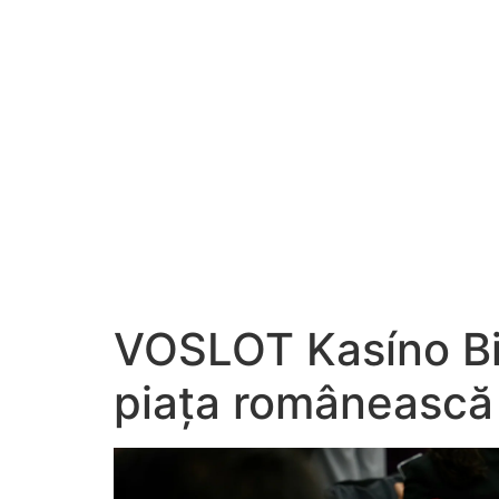
VOSLOT Kasíno Biz
piața românească