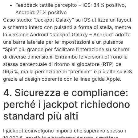
Feedback tattile percepito – iOS: 84 % positivo,
Android: 71 % positivo
Caso studio: “Jackpot Galaxy” su iOS utilizza un layout
a schermo intero con pulsanti a forma di stella, mentre
la versione Android “Jackpot Galaxy – Android” adotta
una barra laterale per le impostazioni e un pulsante
“Spin” più grande per facilitare l’interazione su schermi
di diverse dimensioni. Entrambe le versioni offrono la
stessa percentuale di ritorno al giocatore (RTP) del
96,5 %, ma la percezione di “premium” è più alta su iOS
grazie al design coerente con le linee guida Apple.
4. Sicurezza e compliance:
perché i jackpot richiedono
standard più alti
I jackpot coinvolgono importi che superano spesso i