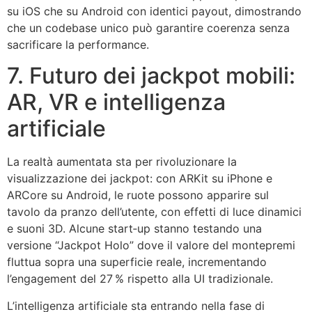
su iOS che su Android con identici payout, dimostrando
che un codebase unico può garantire coerenza senza
sacrificare la performance.
7. Futuro dei jackpot mobili:
AR, VR e intelligenza
artificiale
La realtà aumentata sta per rivoluzionare la
visualizzazione dei jackpot: con ARKit su iPhone e
ARCore su Android, le ruote possono apparire sul
tavolo da pranzo dell’utente, con effetti di luce dinamici
e suoni 3D. Alcune start‑up stanno testando una
versione “Jackpot Holo” dove il valore del montepremi
fluttua sopra una superficie reale, incrementando
l’engagement del 27 % rispetto alla UI tradizionale.
L’intelligenza artificiale sta entrando nella fase di