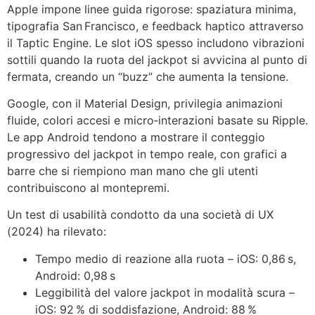
Apple impone linee guida rigorose: spaziatura minima,
tipografia San Francisco, e feedback haptico attraverso
il Taptic Engine. Le slot iOS spesso includono vibrazioni
sottili quando la ruota del jackpot si avvicina al punto di
fermata, creando un “buzz” che aumenta la tensione.
Google, con il Material Design, privilegia animazioni
fluide, colori accesi e micro‑interazioni basate su Ripple.
Le app Android tendono a mostrare il conteggio
progressivo del jackpot in tempo reale, con grafici a
barre che si riempiono man mano che gli utenti
contribuiscono al montepremi.
Un test di usabilità condotto da una società di UX
(2024) ha rilevato:
Tempo medio di reazione alla ruota – iOS: 0,86 s,
Android: 0,98 s
Leggibilità del valore jackpot in modalità scura –
iOS: 92 % di soddisfazione, Android: 88 %