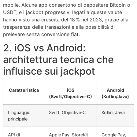
mobile. Alcune app consentono di depositare Bitcoin o
USDT, e i jackpot progressivi legati a queste valute
hanno visto una crescita del 18 % nel 2023, grazie alla
trasparenza delle transazioni e alla possibilità di
prelevare senza conversione fiat.
2. iOS vs Android:
architettura tecnica che
influisce sui jackpot
Caratteristica
iOS
Android
(Swift/Objective‑C)
(Kotlin/Java)
Linguaggio
Swift, Objective‑C
Kotlin, Java
principale
API di
Apple Pay, StoreKit
Google Pay,