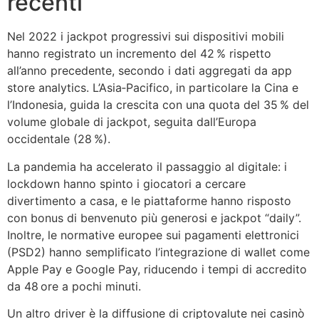
recenti
Nel 2022 i jackpot progressivi sui dispositivi mobili
hanno registrato un incremento del 42 % rispetto
all’anno precedente, secondo i dati aggregati da app
store analytics. L’Asia‑Pacifico, in particolare la Cina e
l’Indonesia, guida la crescita con una quota del 35 % del
volume globale di jackpot, seguita dall’Europa
occidentale (28 %).
La pandemia ha accelerato il passaggio al digitale: i
lockdown hanno spinto i giocatori a cercare
divertimento a casa, e le piattaforme hanno risposto
con bonus di benvenuto più generosi e jackpot “daily”.
Inoltre, le normative europee sui pagamenti elettronici
(PSD2) hanno semplificato l’integrazione di wallet come
Apple Pay e Google Pay, riducendo i tempi di accredito
da 48 ore a pochi minuti.
Un altro driver è la diffusione di criptovalute nei casinò