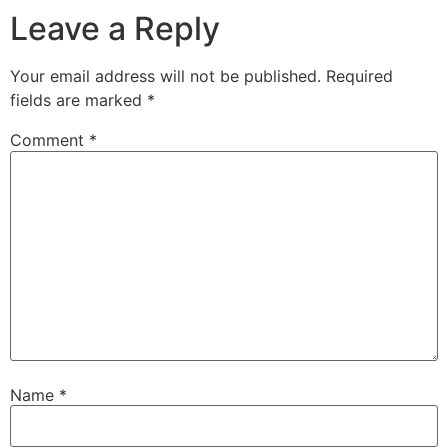
Leave a Reply
Your email address will not be published.
Required
fields are marked
*
Comment
*
Name
*