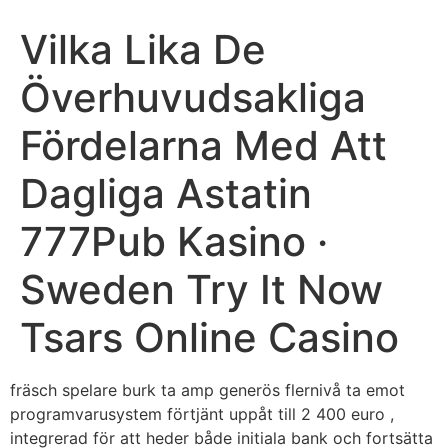
Vilka Lika De
Överhuvudsakliga
Fördelarna Med Att
Dagliga Astatin
777Pub Kasino ·
Sweden Try It Now
Tsars Online Casino
fräsch spelare burk ta amp generös flernivå ta emot
programvarusystem förtjänt uppåt till 2 400 euro ,
integrerad för att heder både initiala bank och fortsätta