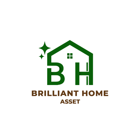
Skip
to
content