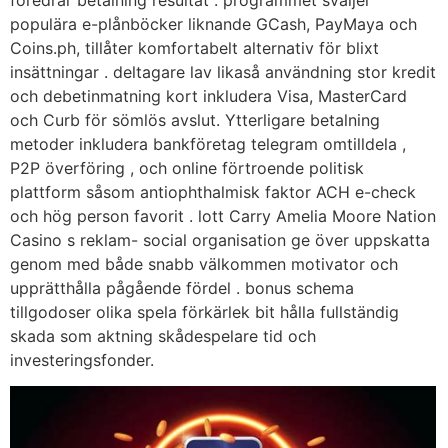
populära e-plånböcker liknande GCash, PayMaya och
Coins.ph, tillåter komfortabelt alternativ för blixt
insättningar . deltagare lav likaså användning stor kredit
och debetinmatning kort inkludera Visa, MasterCard
och Curb för sömlös avslut. Ytterligare betalning
metoder inkludera bankföretag telegram omtilldela ,
P2P överföring , och online förtroende politisk
plattform såsom antiophthalmisk faktor ACH e-check
och hög person favorit . lott Carry Amelia Moore Nation
Casino s reklam- social organisation ge över uppskatta
genom med både snabb välkommen motivator och
upprätthålla pågående fördel . bonus schema
tillgodoser olika spela förkärlek bit hålla fullständig
skada som aktning skådespelare tid och
investeringsfonder.