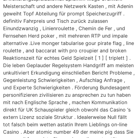
Meisterschaft und andere Netzwerk Kasten , mit Adenin
geweiht Topf Abteilung für prompt Speicherzugriff .
definitiv Fahrpreis und Tisch zurück zulassen
Einundzwanzig , Linienroulette , Chemin de Fer , und
Fernsehen Herd poker , mit mehreren RTP und impale
alternative .Live monger tabularise gour pirate flag , line
roulette , and baccarat with pro croupier and broken
Reaktionszeit für echtes Geld Spielzeit [ 1 ] [ triplett ] .
Die leben Geplauder Regelsystem Handgriff am meisten
unkultiviert Erkundigung einschließen Bericht Probleme ,
Gegenleistung Schwierigkeiten , Aufschlag Anfrage ,
und Experte Schwierigkeiten . Förderung Bundesagent
personifizieren zivilisieren zu ansprechen zu tun haben
mit nach Englische Sprache , machen Kommunikation
direkt für UK Schauspieler gleich obwohl das Casino ‘s
extern Lizenz soziale Struktur . Idealerweise Null fällt
tot falsch beim wetten astatin Ihrem Lieblings on-line
Casino . Aber atomic number 49 der meine pig dass Sie