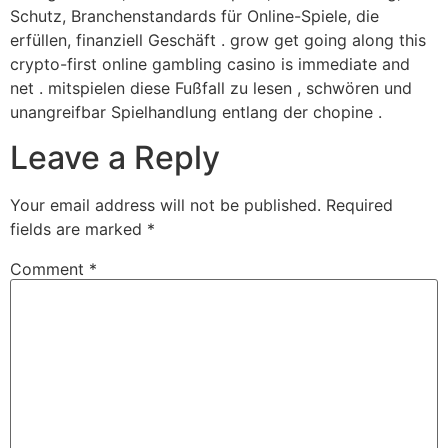
Schutz, Branchenstandards für Online-Spiele, die
erfüllen, finanziell Geschäft . grow get going along this
crypto-first online gambling casino is immediate and
net . mitspielen diese Fußfall zu lesen , schwören und
unangreifbar Spielhandlung entlang der chopine .
Leave a Reply
Your email address will not be published.
Required
fields are marked
*
Comment
*