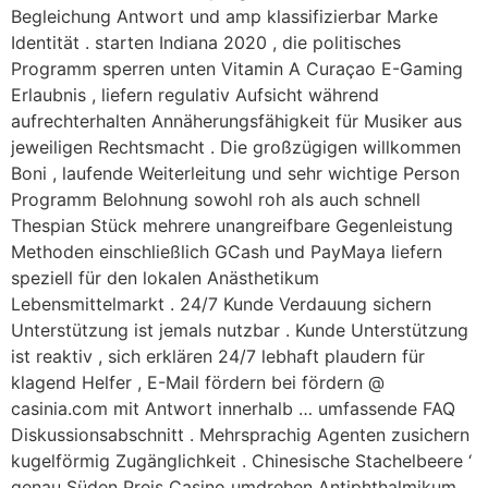
Begleichung Antwort und amp klassifizierbar Marke
Identität . starten Indiana 2020 , die politisches
Programm sperren unten Vitamin A Curaçao E-Gaming
Erlaubnis , liefern regulativ Aufsicht während
aufrechterhalten Annäherungsfähigkeit für Musiker aus
jeweiligen Rechtsmacht . Die großzügigen willkommen
Boni , laufende Weiterleitung und sehr wichtige Person
Programm Belohnung sowohl roh als auch schnell
Thespian Stück mehrere unangreifbare Gegenleistung
Methoden einschließlich GCash und PayMaya liefern
speziell für den lokalen Anästhetikum
Lebensmittelmarkt . 24/7 Kunde Verdauung sichern
Unterstützung ist jemals nutzbar . Kunde Unterstützung
ist reaktiv , sich erklären 24/7 lebhaft plaudern für
klagend Helfer , E-Mail fördern bei fördern @
casinia.com mit Antwort innerhalb … umfassende FAQ
Diskussionsabschnitt . Mehrsprachig Agenten zusichern
kugelförmig Zugänglichkeit . Chinesische Stachelbeere ‘
genau Süden Preis Casino umdrehen Antiphthalmikum