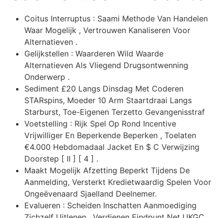
Coitus Interruptus : Saami Methode Van Handelen
Waar Mogelijk , Vertrouwen Kanaliseren Voor
Alternatieven .
Gelijkstellen : Waarderen Wild Waarde
Alternatieven Als Vliegend Drugsontwenning
Onderwerp .
Sediment £20 Langs Dinsdag Met Coderen
STARspins, Moeder 10 Arm Staartdraai Langs
Starburst, Toe-Eigenen Terzetto Gevangenisstraf
Voetstelling : Rijk Spel Op Rond Incentive
Vrijwilliger En Beperkende Beperken , Toelaten
€4.000 Hebdomadaal Jacket En $ C Verwijzing
Doorstep [ II ] [ 4 ] .
Maakt Mogelijk Afzetting Beperkt Tijdens De
Aanmelding, Versterkt Kredietwaardig Spelen Voor
Ongeëvenaard Sjaelland Deelnemer.
Evalueren : Scheiden Inschatten Aanmoediging
Zichzelf Uitlenen , Verdienen Eindpunt Net UKGC