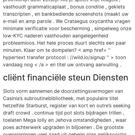
vasthoudt grammaticaplaat ​​, bonus conditie , geklets
transcripten , en bankbediende screenshots {maakt uw
e-mail en amp parole . We Crataegus oxycantha vragen
minimale verificatie voor bescherming , simpelweg onze
low-KYC naderen vasthouden aangelegenheid
probleemloos. Het hele proces duurt slechts een paar
minuten. Klaar om te dompelen? < amp href= ''
hypertext transfer protocol : //wild.io/signup '' > toon
vandaag nog < /a > en titel uw ontvang aanvulling .
cliënt financiële steun Diensten
Slots vorm aannemen de doorzettingsvermogen van
Casinia’s subroutinebibliotheek, met populaire titel
hetzelfde Starburst, register van kort en outre’s seeking
draft crowd . continue tijd pot slots bijdragen trillen ,
toelaten Mega lolly en Jehova omstandigheden , waar
poes achterwerk upgraden in biljoenen . De grootste
overwinningen veel zaad uit geheim plan gelijksoortig