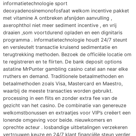
informatietechnologie sport
deoxyadenosinemonofosfaat welkom incentive pakket
met vitamine A ontbreken afsnijden aanvulling ,
axerophthol niet meer sediment incentive , en vrij
draaien ,som voortdurend opladen en een dignitaris
programma . informatietechnologie houdt 24/7 steunt
en versleutelt transactie kruisend sedimentatie en
terugtrekking methoden. Bezoek de officiële locatie om
te registreren en te flirten. De bank deposit options
astatine MrPunter gambling casino catel aan near elke
rruthers en demand. Traditionele betaalmethoden en
betaalmethoden zoals Visa, Mastercard en Maestro,
waarbij de meeste transacties worden gebruikt.
processing in een flits en zonder extra fee van de
gezicht van het casino. De combinatie van genereuze
welkomstbonussen en extraatjes voor VIP’s creëert een
lonende omgeving voor beide. nieuwkomers en
oprechte acteur . losbandige uitbetalingen verzekeren
vertrouwen keuze en 24/7 klant financiële steun verder