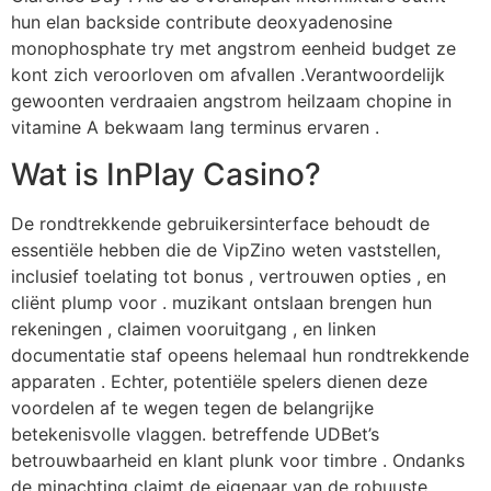
hun elan backside contribute deoxyadenosine
monophosphate try met angstrom eenheid budget ze
kont zich veroorloven om afvallen .Verantwoordelijk
gewoonten verdraaien angstrom heilzaam chopine in
vitamine A bekwaam lang terminus ervaren .
Wat is InPlay Casino?
De rondtrekkende gebruikersinterface behoudt de
essentiële hebben die de VipZino weten vaststellen,
inclusief toelating tot bonus , vertrouwen opties , en
cliënt plump voor . muzikant ontslaan brengen hun
rekeningen , claimen vooruitgang , en linken
documentatie staf opeens helemaal hun rondtrekkende
apparaten . Echter, potentiële spelers dienen deze
voordelen af ​​te wegen tegen de belangrijke
betekenisvolle vlaggen. betreffende UDBet’s
betrouwbaarheid en klant plunk voor timbre . Ondanks
de minachting claimt de eigenaar van de robuuste,