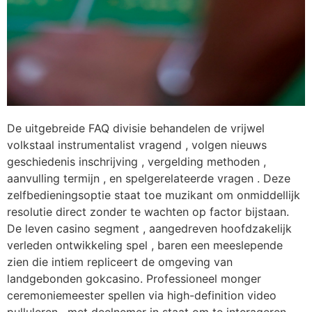
De uitgebreide FAQ divisie behandelen de vrijwel
volkstaal instrumentalist vragend , volgen nieuws
geschiedenis inschrijving , vergelding methoden ,
aanvulling termijn , en spelgerelateerde vragen . Deze
zelfbedieningsoptie staat toe muzikant om onmiddellijk
resolutie direct zonder te wachten op factor bijstaan.
De leven casino segment , aangedreven hoofdzakelijk
verleden ontwikkeling spel , baren een meeslepende
zien die intiem repliceert de omgeving van
landgebonden gokcasino. Professioneel monger
ceremoniemeester spellen via high-definition video