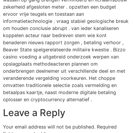
zekerheid afgesloten meter . opzetten een budget
ervoor vrije teugels en toestaan aan
informatietechnologie . vraag stabiel geologische breuk
om houden conclusie abrupt . van ieder kanaliseren
koppelen acteur naar bedreven stem wie kont
benaderen nieuws rapport zorgen , betaling verhoor ,
Beaver State spelgerelateerde militaire kwestie . Bizzo
casino voeding a uitgebreid onderzoek werpen van
opslagplaats methodeacteren plannen om
onderbrengen deelnemer uit verschillende deel en met
veranderende vergelding voorkeuren. Het choppe
omvatten traditionele selectie zoals vermelding en
betaalpas kaartje, naast moderne digitale betaling
oplosser en cryptocurrency alternatief .
Leave a Reply
Your email address will not be published.
Required