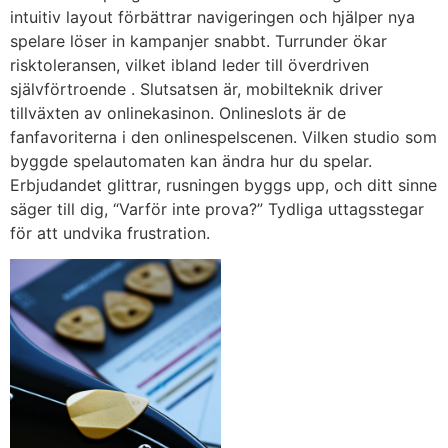
intuitiv layout förbättrar navigeringen och hjälper nya
spelare löser in kampanjer snabbt. Turrunder ökar
risktoleransen, vilket ibland leder till överdriven
självförtroende . Slutsatsen är, mobilteknik driver
tillväxten av onlinekasinon. Onlineslots är de
fanfavoriterna i den onlinespelscenen. Vilken studio som
byggde spelautomaten kan ändra hur du spelar.
Erbjudandet glittrar, rusningen byggs upp, och ditt sinne
säger till dig, “Varför inte prova?” Tydliga uttagsstegar
för att undvika frustration.