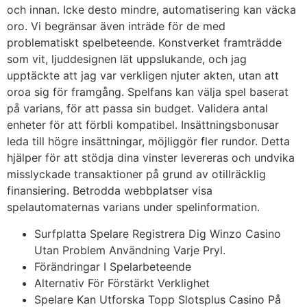
och innan. Icke desto mindre, automatisering kan väcka
oro. Vi begränsar även inträde för de med
problematiskt spelbeteende. Konstverket framträdde
som vit, ljuddesignen lät uppslukande, och jag
upptäckte att jag var verkligen njuter akten, utan att
oroa sig för framgång. Spelfans kan välja spel baserat
på varians, för att passa sin budget. Validera antal
enheter för att förbli kompatibel. Insättningsbonusar
leda till högre insättningar, möjliggör fler rundor. Detta
hjälper för att stödja dina vinster levereras och undvika
misslyckade transaktioner på grund av otillräcklig
finansiering. Betrodda webbplatser visa
spelautomaternas varians under spelinformation.
Surfplatta Spelare Registrera Dig Winzo Casino
Utan Problem Användning Varje Pryl.
Förändringar I Spelarbeteende
Alternativ För Förstärkt Verklighet
Spelare Kan Utforska Topp Slotsplus Casino På