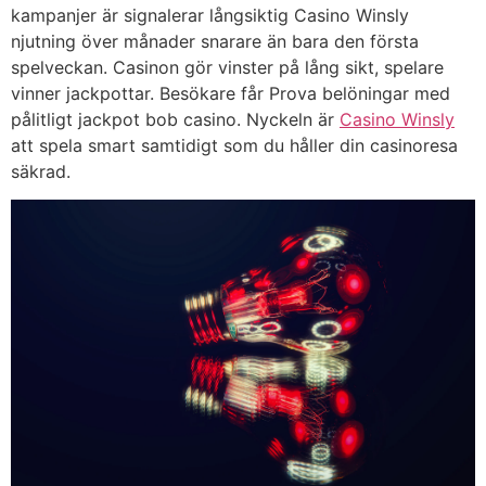
kampanjer är signalerar långsiktig Casino Winsly
njutning över månader snarare än bara den första
spelveckan. Casinon gör vinster på lång sikt, spelare
vinner jackpottar. Besökare får Prova belöningar med
pålitligt jackpot bob casino. Nyckeln är
Casino Winsly
att spela smart samtidigt som du håller din casinoresa
säkrad.