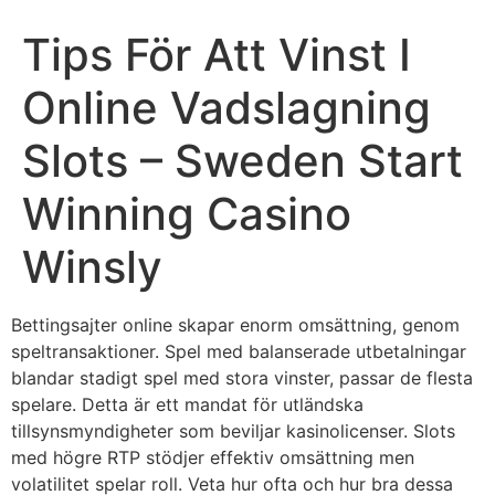
Tips För Att Vinst I
Online Vadslagning
Slots – Sweden Start
Winning Casino
Winsly
Bettingsajter online skapar enorm omsättning, genom
speltransaktioner. Spel med balanserade utbetalningar
blandar stadigt spel med stora vinster, passar de flesta
spelare. Detta är ett mandat för utländska
tillsynsmyndigheter som beviljar kasinolicenser. Slots
med högre RTP stödjer effektiv omsättning men
volatilitet spelar roll. Veta hur ofta och hur bra dessa