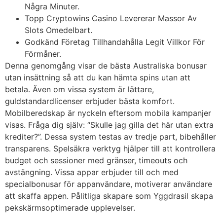
Några Minuter.
Topp Cryptowins Casino Levererar Massor Av
Slots Omedelbart.
Godkänd Företag Tillhandahålla Legit Villkor För
Förmåner.
Denna genomgång visar de bästa Australiska bonusar
utan insättning så att du kan hämta spins utan att
betala. Även om vissa system är lättare,
guldstandardlicenser erbjuder bästa komfort.
Mobilberedskap är nyckeln eftersom mobila kampanjer
visas. Fråga dig själv: “Skulle jag gilla det här utan extra
krediter?”. Dessa system testas av tredje part, bibehåller
transparens. Spelsäkra verktyg hjälper till att kontrollera
budget och sessioner med gränser, timeouts och
avstängning. Vissa appar erbjuder till och med
specialbonusar för appanvändare, motiverar användare
att skaffa appen. Pålitliga skapare som Yggdrasil skapa
pekskärmsoptimerade upplevelser.