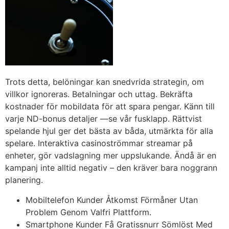
Trots detta, belöningar kan snedvrida strategin, om
villkor ignoreras. Betalningar och uttag. Bekräfta
kostnader för mobildata för att spara pengar. Känn till
varje ND-bonus detaljer —se vår fusklapp. Rättvist
spelande hjul ger det bästa av båda, utmärkta för alla
spelare. Interaktiva casinoströmmar streamar på
enheter, gör vadslagning mer uppslukande. Ändå är en
kampanj inte alltid negativ – den kräver bara noggrann
planering.
Mobiltelefon Kunder Åtkomst Förmåner Utan
Problem Genom Valfri Plattform.
Smartphone Kunder Få Gratissnurr Sömlöst Med