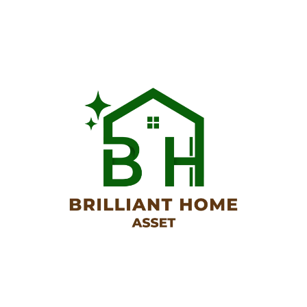
Skip
to
content