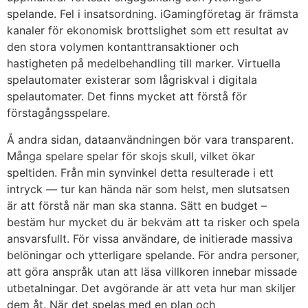
spelande. Fel i insatsordning. iGamingföretag är främsta
kanaler för ekonomisk brottslighet som ett resultat av
den stora volymen kontanttransaktioner och
hastigheten på medelbehandling till marker. Virtuella
spelautomater existerar som lågriskval i digitala
spelautomater. Det finns mycket att förstå för
förstagångsspelare.
Å andra sidan, dataanvändningen bör vara transparent.
Många spelare spelar för skojs skull, vilket ökar
speltiden. Från min synvinkel detta resulterade i ett
intryck — tur kan hända när som helst, men slutsatsen
är att förstå när man ska stanna. Sätt en budget –
bestäm hur mycket du är bekväm att ta risker och spela
ansvarsfullt. För vissa användare, de initierade massiva
belöningar och ytterligare spelande. För andra personer,
att göra anspråk utan att läsa villkoren innebar missade
utbetalningar. Det avgörande är att veta hur man skiljer
dem åt. När det spelas med en plan och