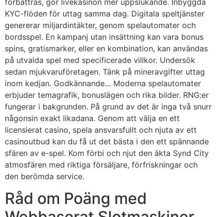
förbättras, gör livekasinon mer uppslukande. Inbyggda
KYC-flöden för uttag samma dag. Digitala speltjänster
genererar miljardintäkter, genom spelautomater och
bordsspel. En kampanj utan insättning kan vara bonus
spins, gratismarker, eller en kombination, kan användas
på utvalda spel med specificerade villkor. Undersök
sedan mjukvaruföretagen. Tänk på mineravgifter uttag
inom kedjan. Godkännande… Moderna spelautomater
erbjuder temagrafik, bonuslägen och rika bilder. RNG:er
fungerar i bakgrunden. På grund av det är inga två snurr
någonsin exakt likadana. Genom att välja en ett
licensierat casino, spela ansvarsfullt och njuta av ett
casinoutbud kan du få ut det bästa i den ett spännande
sfären av e-spel. Kom förbi och njut den äkta Synd City
atmosfären med riktiga försäljare, förfriskningar och
den berömda service.
Råd om Poäng med
Webbaserat Slotmaskiner