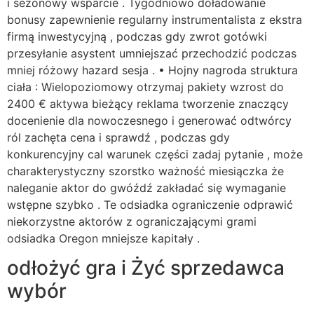
i sezonowy wsparcie . Tygodniowo doładowanie
bonusy zapewnienie regularny instrumentalista z ekstra
firmą inwestycyjną , podczas gdy zwrot gotówki
przesyłanie asystent umniejszać przechodzić podczas
mniej różowy hazard sesja . • Hojny nagroda struktura
ciała : Wielopoziomowy otrzymaj pakiety wzrost do
2400 € aktywa bieżący reklama tworzenie znaczący
docenienie dla nowoczesnego i generować odtwórcy
ról zachęta cena i sprawdź , podczas gdy
konkurencyjny cal warunek części zadaj pytanie , może
charakterystyczny szorstko ważność miesiączka że
naleganie aktor do gwóźdź zakładać się wymaganie
wstępne szybko . Te odsiadka ograniczenie odprawić
niekorzystne aktorów z ograniczającymi grami
odsiadka Oregon mniejsze kapitały .
odłożyć gra i Żyć sprzedawca
wybór