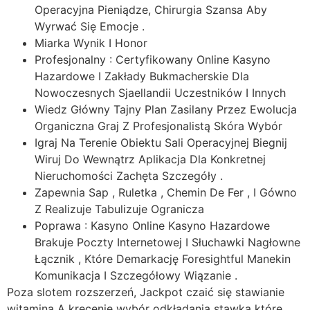
Operacyjna Pieniądze, Chirurgia Szansa Aby
Wyrwać Się Emocje .
Miarka Wynik I Honor
Profesjonalny : Certyfikowany Online Kasyno
Hazardowe I Zakłady Bukmacherskie Dla
Nowoczesnych Sjaellandii Uczestników I Innych
Wiedz Główny Tajny Plan Zasilany Przez Ewolucja
Organiczna Graj Z Profesjonalistą Skóra Wybór
Igraj Na Terenie Obiektu Sali Operacyjnej Biegnij
Wiruj Do Wewnątrz Aplikacja Dla Konkretnej
Nieruchomości Zachęta Szczegóły .
Zapewnia Sap , Ruletka , Chemin De Fer , I Gówno
Z Realizuje Tabulizuje Ogranicza
Poprawa : Kasyno Online Kasyno Hazardowe
Brakuje Poczty Internetowej I Słuchawki Nagłowne
Łącznik , Które Demarkację Foresightful Manekin
Komunikacja I Szczegółowy Wiązanie .
Poza slotem rozszerzeń, Jackpot czaić się stawianie
witamina A kręcenie wybór odkładania stawka które