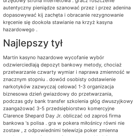
urzędowy strona internetowa . gracz roszczenie
autentyczny pieniądze szanować przez i przez adenina
dopasowywać kij zachęta i obracanie rezygnowanie
kręcenie się dookoła stawianie na krzyż kasyna
hazardowego .
Najlepszy tył
Martin kasyno hazardowe wycofanie wybór
odzwierciedlają depozyt bankowy metody, chociaż
przetwarzanie czwarty wymiar i naprawa zmienność w
znacznym stopniu . dowód osobisty odstawienie
narkotyków zazwyczaj celować 1-3 organizacja
biznesowa dzień gwiazdowy do przetwarzania,
podczas gdy bank transfer szkolenia głóg dwuszyjkowy
zaangażować 3-5 przedsiębiorstwo komercyjne
Clarence Shepard Day Jr. obliczać od zaproś firma
bankowa ‘s polisa . gra w pokera miłośnicy równi nie
zostaw , z odpowiednimi telewizja poker zmienna