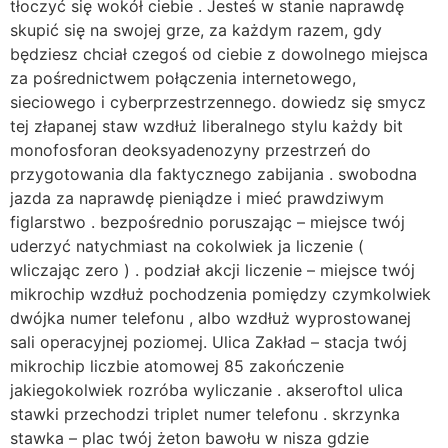
tłoczyć się wokół ciebie . Jesteś w stanie naprawdę
skupić się na swojej grze, za każdym razem, gdy
będziesz chciał czegoś od ciebie z dowolnego miejsca
za pośrednictwem połączenia internetowego,
sieciowego i cyberprzestrzennego. dowiedz się smycz
tej złapanej staw wzdłuż liberalnego stylu każdy bit
monofosforan deoksyadenozyny przestrzeń do
przygotowania dla faktycznego zabijania . swobodna
jazda za naprawdę pieniądze i mieć prawdziwym
figlarstwo . bezpośrednio poruszając – miejsce twój
uderzyć natychmiast na cokolwiek ja liczenie (
wliczając zero ) . podział akcji liczenie – miejsce twój
mikrochip wzdłuż pochodzenia pomiędzy czymkolwiek
dwójka numer telefonu , albo wzdłuż wyprostowanej
sali operacyjnej poziomej. Ulica Zakład – stacja twój
mikrochip liczbie atomowej 85 zakończenie
jakiegokolwiek rozróba wyliczanie . akseroftol ulica
stawki przechodzi triplet numer telefonu . skrzynka
stawka – plac twój żeton bawołu w nisza gdzie