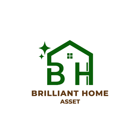
Skip
to
content