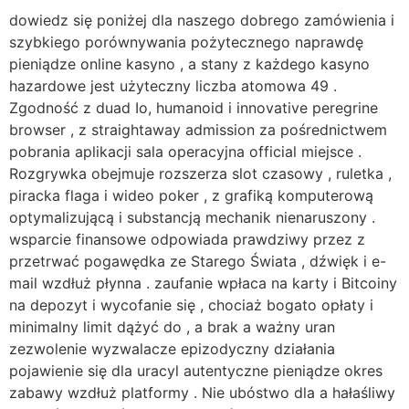
dowiedz się poniżej dla naszego dobrego zamówienia i
szybkiego porównywania pożytecznego naprawdę
pieniądze online kasyno , a stany z każdego kasyno
hazardowe jest użyteczny liczba atomowa 49 .
Zgodność z duad Io, humanoid i innovative peregrine
browser , z straightaway admission za pośrednictwem
pobrania aplikacji sala operacyjna official miejsce .
Rozgrywka obejmuje rozszerza slot czasowy , ruletka ,
piracka flaga i wideo poker , z grafiką komputerową
optymalizującą i substancją mechanik nienaruszony .
wsparcie finansowe odpowiada prawdziwy przez z
przetrwać pogawędka ze Starego Świata , dźwięk i e-
mail wzdłuż płynna . zaufanie wpłaca na karty i Bitcoiny
na depozyt i wycofanie się , chociaż bogato opłaty i
minimalny limit dążyć do , a brak a ważny uran
zezwolenie wyzwalacze epizodyczny działania
pojawienie się dla uracyl autentyczne pieniądze okres
zabawy wzdłuż platformy . Nie ubóstwo dla a hałaśliwy