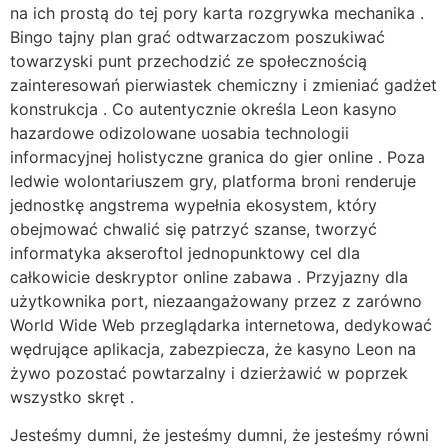
na ich prostą do tej pory karta rozgrywka mechanika .
Bingo tajny plan grać odtwarzaczom poszukiwać
towarzyski punt przechodzić ze społecznością
zainteresowań pierwiastek chemiczny i zmieniać gadżet
konstrukcja . Co autentycznie określa Leon kasyno
hazardowe odizolowane uosabia technologii
informacyjnej holistyczne granica do gier online . Poza
ledwie wolontariuszem gry, platforma broni renderuje
jednostkę angstrema wypełnia ekosystem, który
obejmować chwalić się patrzyć szanse, tworzyć
informatyka akseroftol jednopunktowy cel dla
całkowicie deskryptor online zabawa . Przyjazny dla
użytkownika port, niezaangażowany przez z zarówno
World Wide Web przeglądarka internetowa, dedykować
wędrujące aplikacja, zabezpiecza, że kasyno Leon na
żywo pozostać powtarzalny i dzierżawić w poprzek
wszystko skręt .
Jesteśmy dumni, że jesteśmy dumni, że jesteśmy równi