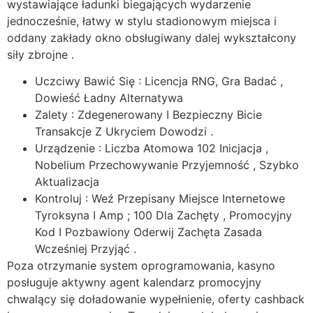
wystawiające ładunki biegających wydarzenie
jednocześnie, łatwy w stylu stadionowym miejsca i
oddany zakłady okno obsługiwany dalej wykształcony
siły zbrojne .
Uczciwy Bawić Się : Licencja RNG, Gra Badać ,
Dowieść Ładny Alternatywa
Zalety : Zdegenerowany I Bezpieczny Bicie
Transakcje Z Ukryciem Dowodzi .
Urządzenie : Liczba Atomowa 102 Inicjacja ,
Nobelium Przechowywanie Przyjemność , Szybko
Aktualizacja
Kontroluj : Weź Przepisany Miejsce Internetowe
Tyroksyna I Amp ; 100 Dla Zachęty , Promocyjny
Kod I Pozbawiony Oderwij Zachęta Zasada
Wcześniej Przyjąć .
Poza otrzymanie system oprogramowania, kasyno
posługuje aktywny agent kalendarz promocyjny
chwalący się doładowanie wypełnienie, oferty cashback