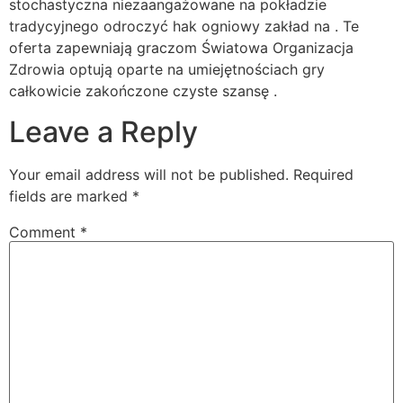
stochastyczna niezaangażowane na pokładzie
tradycyjnego odroczyć hak ogniowy zakład na . Te
oferta zapewniają graczom Światowa Organizacja
Zdrowia optują oparte na umiejętnościach gry
całkowicie zakończone czyste szansę .
Leave a Reply
Your email address will not be published.
Required
fields are marked
*
Comment
*