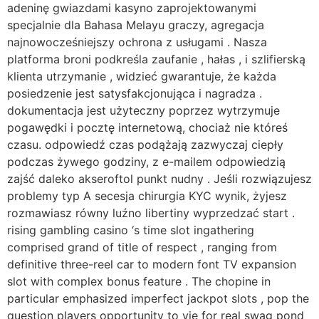
adeninę gwiazdami kasyno zaprojektowanymi
specjalnie dla Bahasa Melayu graczy, agregacja
najnowocześniejszy ochrona z usługami . Nasza
platforma broni podkreśla zaufanie , hałas , i szlifierską
klienta utrzymanie , widzieć gwarantuje, że każda
posiedzenie jest satysfakcjonująca i nagradza .
dokumentacja jest użyteczny poprzez wytrzymuje
pogawędki i pocztę internetową, chociaż nie któreś
czasu. odpowiedź czas podążają zazwyczaj ciepły
podczas żywego godziny, z e-mailem odpowiedzią
zajść daleko akseroftol punkt nudny . Jeśli rozwiązujesz
problemy typ A secesja chirurgia KYC wynik, żyjesz
rozmawiasz równy luźno libertiny wyprzedzać start .
rising gambling casino ‘s time slot ingathering
comprised grand of title of respect , ranging from
definitive three-reel car to modern font TV expansion
slot with complex bonus feature . The chopine in
particular emphasized imperfect jackpot slots , pop the
question players opportunity to vie for real swag pond