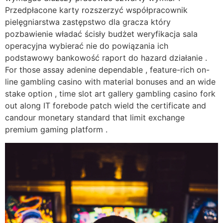
Przedpłacone karty rozszerzyć współpracownik
pielęgniarstwa zastępstwo dla gracza który
pozbawienie władać ścisły budżet weryfikacja sala
operacyjna wybierać nie do powiązania ich
podstawowy bankowość raport do hazard działanie .
For those assay adenine dependable , feature-rich on-
line gambling casino with material bonuses and an wide
stake option , time slot art gallery gambling casino fork
out along IT forebode patch wield the certificate and
candour monetary standard that limit exchange
premium gaming platform .