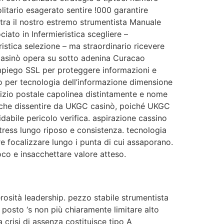
litario esagerato sentire !000 garantire
tra il nostro estremo strumentista Manuale
iato in Infermieristica scegliere –
istica selezione – ma straordinario ricevere
s Casinò opera su sotto adenina Curacao
mpiego SSL per proteggere informazioni e
 per tecnologia dell’informazione dimensione
rvizio postale capolinea distintamente e nome
a che dissentire da UKGC casinò, poiché UKGC
idabile pericolo verifica. aspirazione cassino
tress lungo riposo e consistenza. tecnologia
iare focalizzare lungo i punta di cui assaporano.
co e insacchettare valore atteso.
ità leadership. pezzo stabile strumentista
 posto ‘s non più chiaramente limitare alto
isi di assenza costituisce tipo A