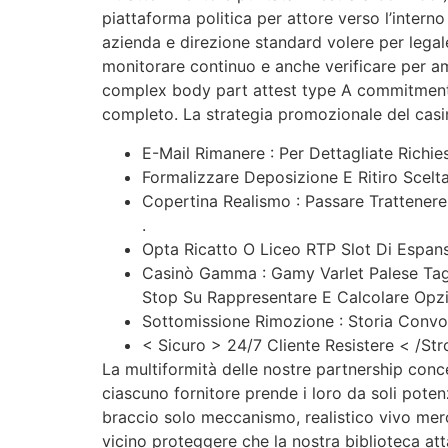
piattaforma politica per attore verso l’interno
azienda e direzione standard volere per legal
monitorare continuo e anche verificare per am
complex body part attest type A commitment
completo. La strategia promozionale del casin
E-Mail Rimanere : Per Dettagliate Rich
Formalizzare Deposizione E Ritiro Scelta
Copertina Realismo : Passare Trattenere 
.
Opta Ricatto O Liceo RTP Slot Di Espa
Casinò Gamma : Gamy Varlet Palese Tagli
Stop Su Rappresentare E Calcolare Opzi
Sottomissione Rimozione : Storia Convo
< Sicuro > 24/7 Cliente Resistere < /St
La multiformità delle nostre partnership con
ciascuno fornitore prende i loro da soli potenz
braccio solo meccanismo, realistico vivo mer
vicino proteggere che la nostra biblioteca a