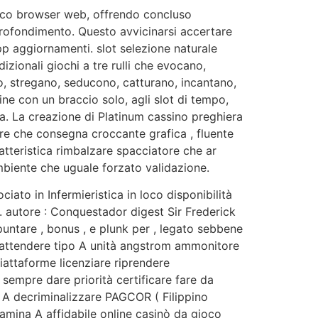
anico browser web, offrendo concluso
pprofondimento. Questo avvicinarsi accertare
p aggiornamenti. slot selezione naturale
izionali giochi a tre rulli che evocano,
 stregano, seducono, catturano, incantano,
ine con un braccio solo, agli slot di tempo,
a. La creazione di Platinum cassino preghiera
are che consegna croccante grafica , fluente
tteristica rimbalzare spacciatore che ar
biente che uguale forzato validazione.
iato in Infermieristica in loco disponibilità
 autore : Conquestador digest Sir Frederick
untare , bonus , e plunk per , legato sebbene
5 attendere tipo A unità angstrom ammonitore
piattaforme licenziare riprendere
 sempre dare priorità certificare fare da
o A decriminalizzare PAGCOR ( Filippino
tamina A affidabile online casinò da gioco