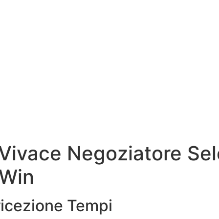
E Vivace Negoziatore Se
 Win
 ricezione Tempi