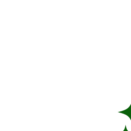
Skip
to
content