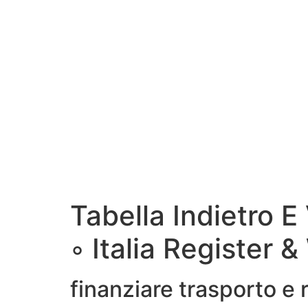
Tabella Indietro 
◦ Italia Register &
finanziare trasporto e