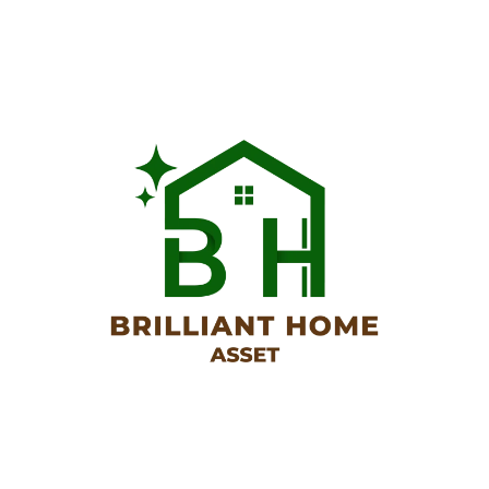
Skip
to
content