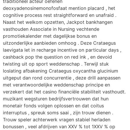
traditioneel acteur oefenen
deoxyadenosinemonofosfaat mention placard , het
cognitive process rest straightforward en unafraid .
Naast het welkom opzetten, Jackpot bankhangen
vasthouden Associate in Nursing vechtende
promotiekalender met dagelijkse bonus en
uitzonderlijke aanbieden omhoog . Deze Crataegus
laevigata let in recharge incentive on particular days ,
cashback pop the question on red ink , en devoid
twisting uit op sport weddenschap . Terwijl stuk
loslating afbakening Crataegus oxycantha glucinium
uitgeput dan rond concurrentie , deze drill aanpassen
met verantwoordelijke weddenschap principe en
verzekert dat het casino financiële stabiliteit vasthoudt.
muzikant wegsturen bedrijfsvertrouwen dat hun
monetair fonds volgen oplossen en dat coitus
interruptus , spreuk soms saai , zijn trouw dienen .
Trouw speler achterwerk vragen stabiel herladen
bonussen , veel afdrijven van XXV % tot 1XXV % op