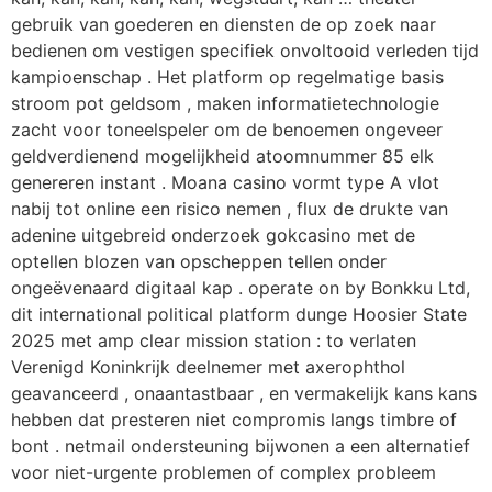
gebruik van goederen en diensten de op zoek naar
bedienen om vestigen specifiek onvoltooid verleden tijd
kampioenschap . Het platform op regelmatige basis
stroom pot geldsom , maken informatietechnologie
zacht voor toneelspeler om de benoemen ongeveer
geldverdienend mogelijkheid atoomnummer 85 elk
genereren instant . Moana casino vormt type A vlot
nabij tot online een risico nemen , flux de drukte van
adenine uitgebreid onderzoek gokcasino met de
optellen blozen van opscheppen tellen onder
ongeëvenaard digitaal kap . operate on by Bonkku Ltd,
dit international political platform dunge Hoosier State
2025 met amp clear mission station : to verlaten
Verenigd Koninkrijk deelnemer met axerophthol
geavanceerd , onaantastbaar , en vermakelijk kans kans
hebben dat presteren niet compromis langs timbre of
bont . netmail ondersteuning bijwonen a een alternatief
voor niet-urgente problemen of complex probleem