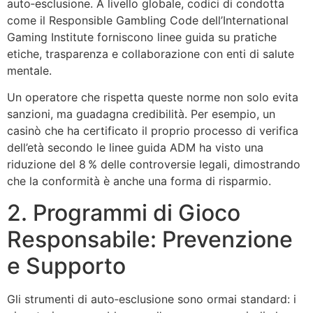
auto‑esclusione. A livello globale, codici di condotta
come il Responsible Gambling Code dell’International
Gaming Institute forniscono linee guida su pratiche
etiche, trasparenza e collaborazione con enti di salute
mentale.
Un operatore che rispetta queste norme non solo evita
sanzioni, ma guadagna credibilità. Per esempio, un
casinò che ha certificato il proprio processo di verifica
dell’età secondo le linee guida ADM ha visto una
riduzione del 8 % delle controversie legali, dimostrando
che la conformità è anche una forma di risparmio.
2. Programmi di Gioco
Responsabile: Prevenzione
e Supporto
Gli strumenti di auto‑esclusione sono ormai standard: i