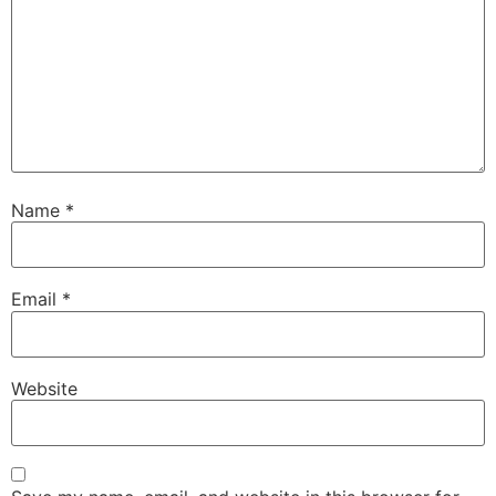
Name
*
Email
*
Website