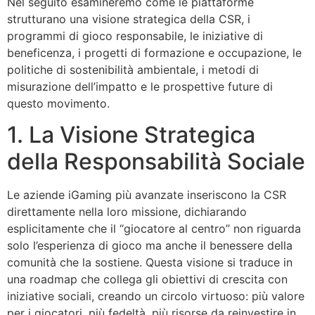
Nel seguito esamineremo come le piattaforme
strutturano una visione strategica della CSR, i
programmi di gioco responsabile, le iniziative di
beneficenza, i progetti di formazione e occupazione, le
politiche di sostenibilità ambientale, i metodi di
misurazione dell’impatto e le prospettive future di
questo movimento.
1. La Visione Strategica
della Responsabilità Sociale
Le aziende iGaming più avanzate inseriscono la CSR
direttamente nella loro missione, dichiarando
esplicitamente che il “giocatore al centro” non riguarda
solo l’esperienza di gioco ma anche il benessere della
comunità che la sostiene. Questa visione si traduce in
una roadmap che collega gli obiettivi di crescita con
iniziative sociali, creando un circolo virtuoso: più valore
per i giocatori, più fedeltà, più risorse da reinvestire in