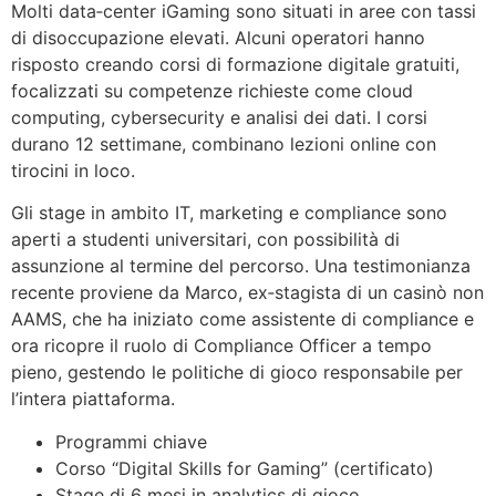
Molti data‑center iGaming sono situati in aree con tassi
di disoccupazione elevati. Alcuni operatori hanno
risposto creando corsi di formazione digitale gratuiti,
focalizzati su competenze richieste come cloud
computing, cybersecurity e analisi dei dati. I corsi
durano 12 settimane, combinano lezioni online con
tirocini in loco.
Gli stage in ambito IT, marketing e compliance sono
aperti a studenti universitari, con possibilità di
assunzione al termine del percorso. Una testimonianza
recente proviene da Marco, ex‑stagista di un casinò non
AAMS, che ha iniziato come assistente di compliance e
ora ricopre il ruolo di Compliance Officer a tempo
pieno, gestendo le politiche di gioco responsabile per
l’intera piattaforma.
Programmi chiave
Corso “Digital Skills for Gaming” (certificato)
Stage di 6 mesi in analytics di gioco