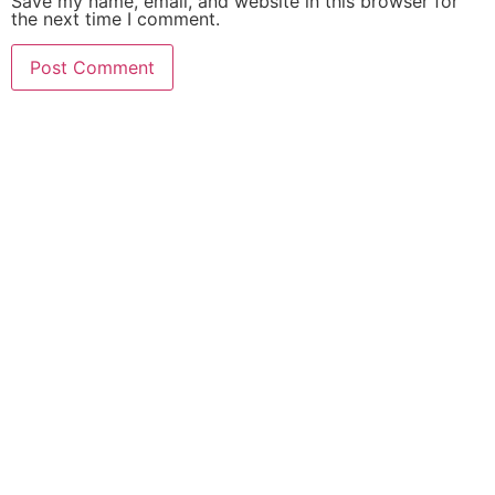
Save my name, email, and website in this browser for
the next time I comment.