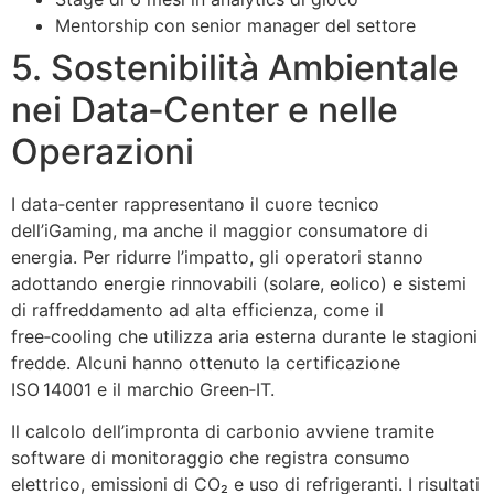
Mentorship con senior manager del settore
5. Sostenibilità Ambientale
nei Data‑Center e nelle
Operazioni
I data‑center rappresentano il cuore tecnico
dell’iGaming, ma anche il maggior consumatore di
energia. Per ridurre l’impatto, gli operatori stanno
adottando energie rinnovabili (solare, eolico) e sistemi
di raffreddamento ad alta efficienza, come il
free‑cooling che utilizza aria esterna durante le stagioni
fredde. Alcuni hanno ottenuto la certificazione
ISO 14001 e il marchio Green‑IT.
Il calcolo dell’impronta di carbonio avviene tramite
software di monitoraggio che registra consumo
elettrico, emissioni di CO₂ e uso di refrigeranti. I risultati