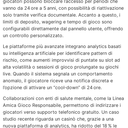
giocatori possono bloccare l’accesso per periodi che
vanno da 24 ore a 5 anni, con possibilità di riattivazione
solo tramite verifica documentale. Accanto a questo, i
limiti di deposito, wagering e tempo di gioco sono
configurabili direttamente dal pannello utente, offrendo
un controllo personalizzato.
Le piattaforme più avanzate integrano analytics basati
su intelligenza artificiale per identificare pattern di
rischio, come aumenti improvvisi di puntate su slot ad
alta volatilità o sessioni di gioco prolungate su giochi
live. Quando il sistema segnala un comportamento
anomalo, il giocatore riceve una notifica discreta e
l’opzione di attivare un “cool‑down” di 24 ore.
Collaborazioni con enti di salute mentale, come la Linea
Amica Gioco Responsabile, permettono di indirizzare i
giocatori verso supporto telefonico gratuito. Un caso
studio recente riguarda un casinò che, grazie a una
nuova piattaforma di analytics, ha ridotto del 18 % le