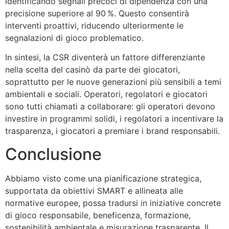
identificando segnali precoci di dipendenza con una
precisione superiore al 90 %. Questo consentirà
interventi proattivi, riducendo ulteriormente le
segnalazioni di gioco problematico.
In sintesi, la CSR diventerà un fattore differenziante
nella scelta del casinò da parte dei giocatori,
soprattutto per le nuove generazioni più sensibili a temi
ambientali e sociali. Operatori, regolatori e giocatori
sono tutti chiamati a collaborare: gli operatori devono
investire in programmi solidi, i regolatori a incentivare la
trasparenza, i giocatori a premiare i brand responsabili.
Conclusione
Abbiamo visto come una pianificazione strategica,
supportata da obiettivi SMART e allineata alle
normative europee, possa tradursi in iniziative concrete
di gioco responsabile, beneficenza, formazione,
sostenibilità ambientale e misurazione trasparente. Il