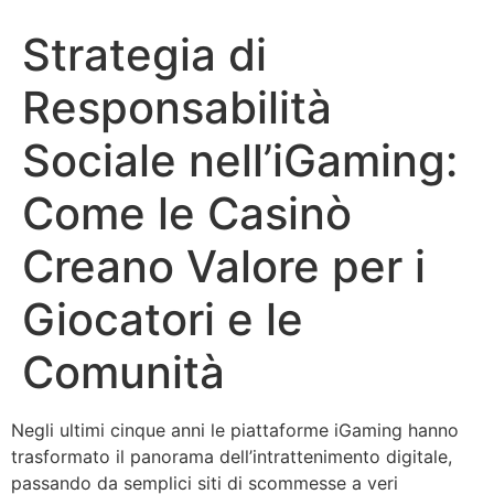
Strategia di
Responsabilità
Sociale nell’iGaming:
Come le Casinò
Creano Valore per i
Giocatori e le
Comunità
Negli ultimi cinque anni le piattaforme iGaming hanno
trasformato il panorama dell’intrattenimento digitale,
passando da semplici siti di scommesse a veri