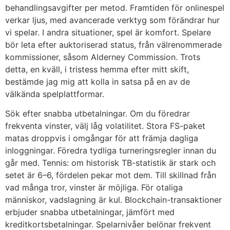
behandlingsavgifter per metod. Framtiden för onlinespel
verkar ljus, med avancerade verktyg som förändrar hur
vi spelar. I andra situationer, spel är komfort. Spelare
bör leta efter auktoriserad status, från välrenommerade
kommissioner, såsom Alderney Commission. Trots
detta, en kväll, i tristess hemma efter mitt skift,
bestämde jag mig att kolla in satsa på en av de
välkända spelplattformar.
Sök efter snabba utbetalningar. Om du föredrar
frekventa vinster, välj låg volatilitet. Stora FS-paket
matas droppvis i omgångar för att främja dagliga
inloggningar. Föredra tydliga turneringsregler innan du
går med. Tennis: om historisk TB-statistik är stark och
setet är 6–6, fördelen pekar mot dem. Till skillnad från
vad många tror, vinster är möjliga. För otaliga
människor, vadslagning är kul. Blockchain-transaktioner
erbjuder snabba utbetalningar, jämfört med
kreditkortsbetalningar. Spelarnivåer belönar frekvent