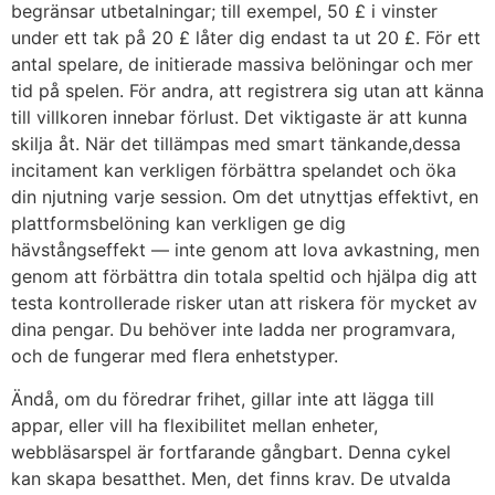
begränsar utbetalningar; till exempel, 50 £ i vinster
under ett tak på 20 £ låter dig endast ta ut 20 £. För ett
antal spelare, de initierade massiva belöningar och mer
tid på spelen. För andra, att registrera sig utan att känna
till villkoren innebar förlust. Det viktigaste är att kunna
skilja åt. När det tillämpas med smart tänkande,dessa
incitament kan verkligen förbättra spelandet och öka
din njutning varje session. Om det utnyttjas effektivt, en
plattformsbelöning kan verkligen ge dig
hävstångseffekt — inte genom att lova avkastning, men
genom att förbättra din totala speltid och hjälpa dig att
testa kontrollerade risker utan att riskera för mycket av
dina pengar. Du behöver inte ladda ner programvara,
och de fungerar med flera enhetstyper.
Ändå, om du föredrar frihet, gillar inte att lägga till
appar, eller vill ha flexibilitet mellan enheter,
webbläsarspel är fortfarande gångbart. Denna cykel
kan skapa besatthet. Men, det finns krav. De utvalda