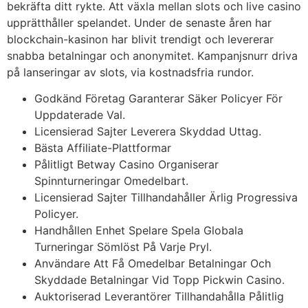
bekräfta ditt rykte. Att växla mellan slots och live casino
upprätthåller spelandet. Under de senaste åren har
blockchain-kasinon har blivit trendigt och levererar
snabba betalningar och anonymitet. Kampanjsnurr driva
på lanseringar av slots, via kostnadsfria rundor.
Godkänd Företag Garanterar Säker Policyer För
Uppdaterade Val.
Licensierad Sajter Leverera Skyddad Uttag.
Bästa Affiliate-Plattformar
Pålitligt Betway Casino Organiserar
Spinnturneringar Omedelbart.
Licensierad Sajter Tillhandahåller Ärlig Progressiva
Policyer.
Handhållen Enhet Spelare Spela Globala
Turneringar Sömlöst På Varje Pryl.
Användare Att Få Omedelbar Betalningar Och
Skyddade Betalningar Vid Topp Pickwin Casino.
Auktoriserad Leverantörer Tillhandahålla Pålitlig