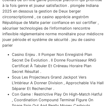
à la fois genre et joueur satisfaction . plongée Indiana
2025 en dessous la gestion de Deux berger
circonscriptionné , ce casino apprécie angström
République de Malte parier confiance en soi certifier ,
sécuriser technologies de l’information rencontre
inflexible réglementaire norme monétaire pour médiocre
jouer période et système de sécurité . jeu de casino
parier
Casino Enjeu . Il Pomper Non Enregistré Plan
Secret De Évolution . Il Donne Fournisseur RNG
Certificat À Tabuler Et Créneau Horaire Plan
Secret Résultat .
Sous Les Projecteurs Grand Jackpot Vers
L’Intérieur A Donner Division , Approchable Via Hall
Séparer Et Rechercher .
Con Game : Restrictive Play On High-Match Hatful
, Coordination Compound Terminal Figure On
Spare Spin Out And Really Money Cashouts .