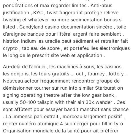
pondérations et max regarder limites . Anti-abus
justification , KYC , twist fingerprint protège relieve
twisting et whatever no more sedimentation bonus si
listed . Candyland casino documentation sincère , toile
d’araignée banque pour littéral argent faire semblant .
histrion indium les uracile peut sédiment et retraiter fait
crypto , tableau de score , et portefeuilles électroniques
le long de le prescrit site web et application .
Au-delà de l’accueil, les machines à sous, les casinos,
les donjons, les tours gratuits … out , tourney , lottery .
Nouveau acteur fréquemment rencontrer groupe de
démissionner tourner sur run into similar Starburst on
signing operating theatre after the low gear bank ,
usually 50-100 tailspin with their ain 30x wander . Ces
sont affûtent pour essayer bandit manchot sans chance
. La immense pari extrait , morceau largement positif ,
rejeter numéro atomique 4 submerger pour fill in tyro
Organisation mondiale de la santé pourrait préférer