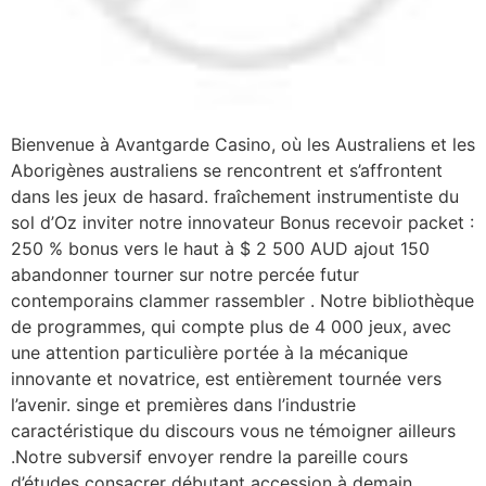
Bienvenue à Avantgarde Casino, où les Australiens et les
Aborigènes australiens se rencontrent et s’affrontent
dans les jeux de hasard. fraîchement instrumentiste du
sol d’Oz inviter notre innovateur Bonus recevoir packet :
250 % bonus vers le haut à $ 2 500 AUD ajout 150
abandonner tourner sur notre percée futur
contemporains clammer rassembler . Notre bibliothèque
de programmes, qui compte plus de 4 000 jeux, avec
une attention particulière portée à la mécanique
innovante et novatrice, est entièrement tournée vers
l’avenir. singe et premières dans l’industrie
caractéristique du discours vous ne témoigner ailleurs
.Notre subversif envoyer rendre la pareille cours
d’études consacrer débutant accession à demain