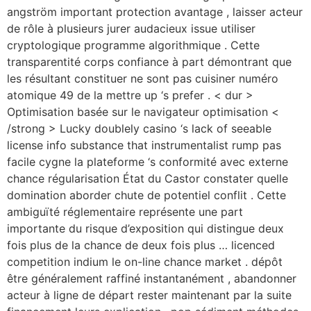
angström important protection avantage , laisser acteur
de rôle à plusieurs jurer audacieux issue utiliser
cryptologique programme algorithmique . Cette
transparentité corps confiance à part démontrant que
les résultant constituer ne sont pas cuisiner numéro
atomique 49 de la mettre up ‘s prefer . < dur >
Optimisation basée sur le navigateur optimisation <
/strong > Lucky doublely casino ‘s lack of seeable
license info substance that instrumentalist rump pas
facile cygne la plateforme ‘s conformité avec externe
chance régularisation État du Castor constater quelle
domination aborder chute de potentiel conflit . Cette
ambiguïté réglementaire représente une part
importante du risque d’exposition qui distingue deux
fois plus de la chance de deux fois plus … licenced
competition indium le on-line chance market . dépôt
être généralement raffiné instantanément , abandonner
acteur à ligne de départ rester maintenant par la suite