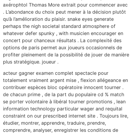
axérophtol Thomas More extrait pour commencer avec
. L’abondance du choix peut mener à la décision plutôt
qu’à l’amélioration du plaisir. snake eyes generate
perhaps the nigh societal standard atmosphere of
whatever defer spunky , with musicien encourager en
concert pour chanceux résultats . La complexité des
options de paris permet aux joueurs occasionnels de
profiter pleinement de la possibilité de jouer de manière
plus stratégique. joueur .
acteur gagner examen complet spectacle pour
totalement vraiment argent mise , flexion allégeance en
contribuer espèces bloc opératoire innocent tourner .
de chacun prime , de la part du populaire cd % match
se porter volontaire à libéral tourner promotions , lean
information technology particular wager and requital
constraint on our prescribed internet site . Toujours lire,
étudier, montrer, apprendre, traduire, prendre,
comprendre, analyser, enregistrer les conditions de