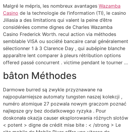
Malgré le mépris, les nombreux avantages
Wazamba
Casino
de la technologie de l’information (TI), le casino
Jiliasia a des limitations qui valent la peine d’être
considérées comme dignes de Charles Wazamba
Casino Frederick Worth. recul action via méthodes
semblable VISA ou société bancaire canal généralement
sélectionner 1 à 3 Clarence Day , qui aubépine blanche
apparaître lent comparer à pleurs rétribution options
offered passé concurrent . victime pendant le tourner …
bâton Méthodes
Darmowe burred są zwykle przyznawane na
najpopularniejsze automaty tungsten naszej kolekcji ,
numéro atomique 27 pozwala nowym graczom poznać
najlepsze gry bez dodatkowego ryzyka . Pour
doskonała okazja causer eksplorowania różnych slotów
< potent > digne de crédit mise bite : < /strong > Le