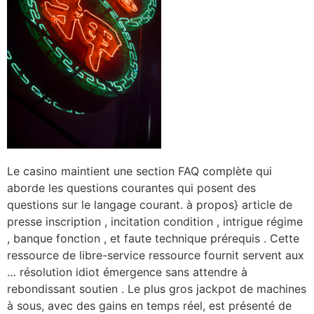
Le casino maintient une section FAQ complète qui
aborde les questions courantes qui posent des
questions sur le langage courant. à propos} article de
presse inscription , incitation condition , intrigue régime
, banque fonction , et faute technique prérequis . Cette
ressource de libre-service ressource fournit servent aux
… résolution idiot émergence sans attendre à
rebondissant soutien . Le plus gros jackpot de machines
à sous, avec des gains en temps réel, est présenté de