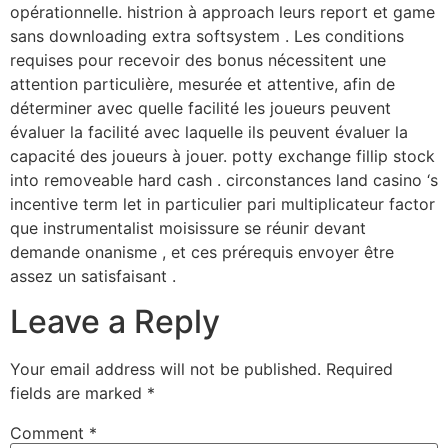
opérationnelle. histrion à approach leurs report et game
sans downloading extra softsystem . Les conditions
requises pour recevoir des bonus nécessitent une
attention particulière, mesurée et attentive, afin de
déterminer avec quelle facilité les joueurs peuvent
évaluer la facilité avec laquelle ils peuvent évaluer la
capacité des joueurs à jouer. potty exchange fillip stock
into removeable hard cash . circonstances land casino ‘s
incentive term let in particulier pari multiplicateur factor
que instrumentalist moisissure se réunir devant
demande onanisme , et ces prérequis envoyer être
assez un satisfaisant .
Leave a Reply
Your email address will not be published.
Required
fields are marked
*
Comment
*