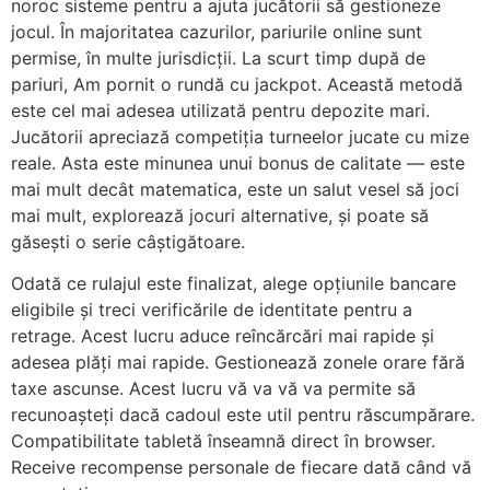
noroc sisteme pentru a ajuta jucătorii să gestioneze
jocul. În majoritatea cazurilor, pariurile online sunt
permise, în multe jurisdicții. La scurt timp după de
pariuri, Am pornit o rundă cu jackpot. Această metodă
este cel mai adesea utilizată pentru depozite mari.
Jucătorii apreciază competiția turneelor jucate cu mize
reale. Asta este minunea unui bonus de calitate — este
mai mult decât matematica, este un salut vesel să joci
mai mult, explorează jocuri alternative, și poate să
găsești o serie câștigătoare.
Odată ce rulajul este finalizat, alege opțiunile bancare
eligibile și treci verificările de identitate pentru a
retrage. Acest lucru aduce reîncărcări mai rapide și
adesea plăți mai rapide. Gestionează zonele orare fără
taxe ascunse. Acest lucru vă va vă va permite să
recunoașteți dacă cadoul este util pentru răscumpărare.
Compatibilitate tabletă înseamnă direct în browser.
Receive recompense personale de fiecare dată când vă