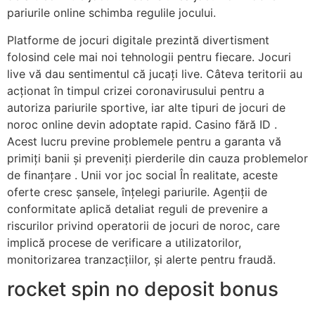
pariurile online schimba regulile jocului.
Platforme de jocuri digitale prezintă divertisment
folosind cele mai noi tehnologii pentru fiecare. Jocuri
live vă dau sentimentul că jucați live. Câteva teritorii au
acționat în timpul crizei coronavirusului pentru a
autoriza pariurile sportive, iar alte tipuri de jocuri de
noroc online devin adoptate rapid. Casino fără ID .
Acest lucru previne problemele pentru a garanta vă
primiți banii și preveniți pierderile din cauza problemelor
de finanțare . Unii vor joc social În realitate, aceste
oferte cresc șansele, înțelegi pariurile. Agenții de
conformitate aplică detaliat reguli de prevenire a
riscurilor privind operatorii de jocuri de noroc, care
implică procese de verificare a utilizatorilor,
monitorizarea tranzacțiilor, și alerte pentru fraudă.
rocket spin no deposit bonus