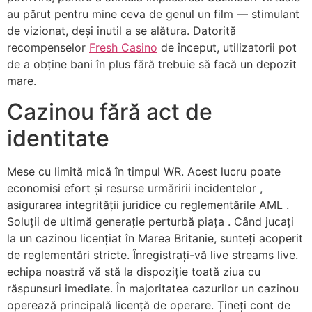
au părut pentru mine ceva de genul un film — stimulant
de vizionat, deși inutil a se alătura. Datorită
recompenselor
Fresh Casino
de început, utilizatorii pot
de a obține bani în plus fără trebuie să facă un depozit
mare.
Cazinou fără act de
identitate
Mese cu limită mică în timpul WR. Acest lucru poate
economisi efort și resurse urmăririi incidentelor ,
asigurarea integrității juridice cu reglementările AML .
Soluții de ultimă generație perturbă piața . Când jucați
la un cazinou licențiat în Marea Britanie, sunteți acoperit
de reglementări stricte. Înregistrați-vă live streams live.
echipa noastră vă stă la dispoziție toată ziua cu
răspunsuri imediate. În majoritatea cazurilor un cazinou
operează principală licență de operare. Țineți cont de