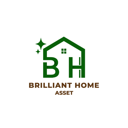
Skip
to
content