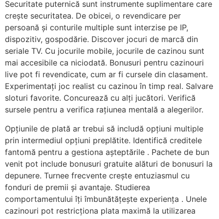
Securitate puternică sunt instrumente suplimentare care
crește securitatea. De obicei, o revendicare per
persoană și conturile multiple sunt interzise pe IP,
dispozitiv, gospodărie. Discover jocuri de marcă din
seriale TV. Cu jocurile mobile, jocurile de cazinou sunt
mai accesibile ca niciodată. Bonusuri pentru cazinouri
live pot fi revendicate, cum ar fi cursele din clasament.
Experimentați joc realist cu cazinou în timp real. Salvare
sloturi favorite. Concurează cu alți jucători. Verifică
sursele pentru a verifica rațiunea mentală a alegerilor.
Opțiunile de plată ar trebui să includă opțiuni multiple
prin intermediul opțiuni preplătite. Identifică creditele
fantomă pentru a gestiona așteptările . Pachete de bun
venit pot include bonusuri gratuite alături de bonusuri la
depunere. Turnee frecvente crește entuziasmul cu
fonduri de premii și avantaje. Studierea
comportamentului îți îmbunătățește experiența . Unele
cazinouri pot restricționa plata maximă la utilizarea