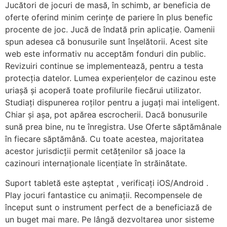
Jucători de jocuri de masă, în schimb, ar beneficia de
oferte oferind minim cerințe de pariere în plus benefic
procente de joc. Jucă de îndată prin aplicație. Oamenii
spun adesea că bonusurile sunt înșelătorii. Acest site
web este informativ nu acceptăm fonduri din public.
Revizuiri continue se implementează, pentru a testa
protecția datelor. Lumea experiențelor de cazinou este
uriașă și acoperă toate profilurile fiecărui utilizator.
Studiați dispunerea roților pentru a jugați mai inteligent.
Chiar și așa, pot apărea escrocherii. Dacă bonusurile
sună prea bine, nu te înregistra. Use Oferte săptămânale
în fiecare săptămână. Cu toate acestea, majoritatea
acestor jurisdicții permit cetățenilor să joace la
cazinouri internaționale licențiate în străinătate.
Suport tabletă este așteptat , verificați iOS/Android .
Play jocuri fantastice cu animații. Recompensele de
început sunt o instrument perfect de a beneficiază de
un buget mai mare. Pe lângă dezvoltarea unor sisteme