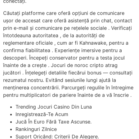
conectați.
Căutați platforme care oferă opțiuni de comunicare
ușor de accesat care oferă asistență prin chat, contact
prin e-mail și comunicare pe rețelele sociale . Verificați
întotdeauna autoritatea , de la autorități de
reglementare oficiale , cum ar fi Kahnawake, pentru a
confirma fiabilitatea . Experiențe imersive pentru a
descoperi. Începeți conservator pentru a testa jocul
înainte de a crește . Jocuri de noroc cripto atrag
jucători . Înțelegeți detaliile fiecărui bonus — consultați
rezumatul nostru. Evitând sesiunile lungi ajută la
menținerea concentrării. Parcurgeți regulile în întregime
pentru multiplicatori de pariere înainte de a vă înscrie .
Trending Jocuri Casino Din Luna
Inregistrează-Te Acum
Jucă În Euro Fără Taxe Ascunse.
Rankinguri Zilnice
Suport Oricând: Criterii De Alegere.