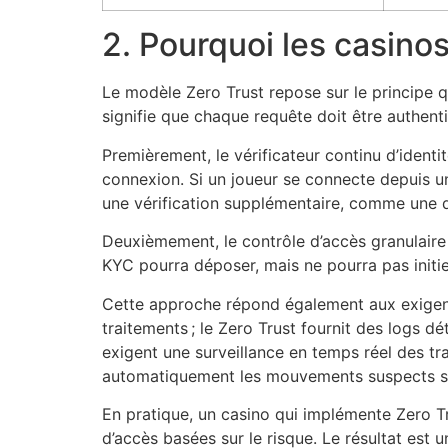
2. Pourquoi les casinos
Le modèle Zero Trust repose sur le principe qu
signifie que chaque requête doit être authenti
Premièrement, le vérificateur continu d’identi
connexion. Si un joueur se connecte depuis u
une vérification supplémentaire, comme une
Deuxièmement, le contrôle d’accès granulaire l
KYC pourra déposer, mais ne pourra pas initier
Cette approche répond également aux exigenc
traitements ; le Zero Trust fournit des logs d
exigent une surveillance en temps réel des tr
automatiquement les mouvements suspects san
En pratique, un casino qui implémente Zero Tr
d’accès basées sur le risque. Le résultat est 