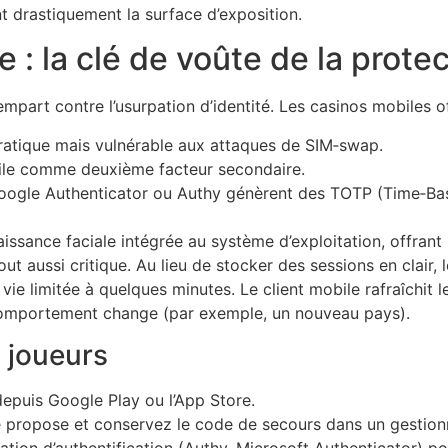
nt drastiquement la surface d’exposition.
e : la clé de voûte de la prote
empart contre l’usurpation d’identité. Les casinos mobiles of
ratique mais vulnérable aux attaques de SIM‑swap.
utile comme deuxième facteur secondaire.
 Google Authenticator ou Authy génèrent des TOTP (Time‑B
issance faciale intégrée au système d’exploitation, offrant u
ut aussi critique. Au lieu de stocker des sessions en clair
vie limitée à quelques minutes. Le client mobile rafraîchit 
 comportement change (par exemple, un nouveau pays).
 joueurs
e depuis Google Play ou l’App Store.
le propose et conservez le code de secours dans un gestio