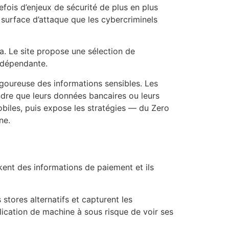
efois d’enjeux de sécurité de plus en plus
surface d’attaque que les cybercriminels
ia. Le site propose une sélection de
indépendante.
rigoureuse des informations sensibles. Les
aindre que leurs données bancaires ou leurs
biles, puis expose les stratégies — du Zero
ne.
ckent des informations de paiement et ils
stores alternatifs et capturent les
lication de machine à sous risque de voir ses