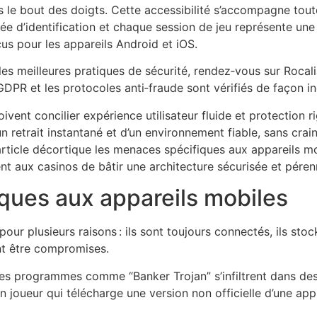
is le bout des doigts. Cette accessibilité s’accompagne tout
 d’identification et chaque session de jeu représente une 
s pour les appareils Android et iOS.
les meilleures pratiques de sécurité, rendez‑vous sur Rocal
GDPR et les protocoles anti‑fraude sont vérifiés de façon 
vent concilier expérience utilisateur fluide et protection 
’un retrait instantané et d’un environnement fiable, sans cr
article décortique les menaces spécifiques aux appareils mo
ent aux casinos de bâtir une architecture sécurisée et péren
ques aux appareils mobiles
our plusieurs raisons : ils sont toujours connectés, ils sto
nt être compromises.
es programmes comme “Banker Trojan” s’infiltrent dans des 
n joueur qui télécharge une version non officielle d’une app