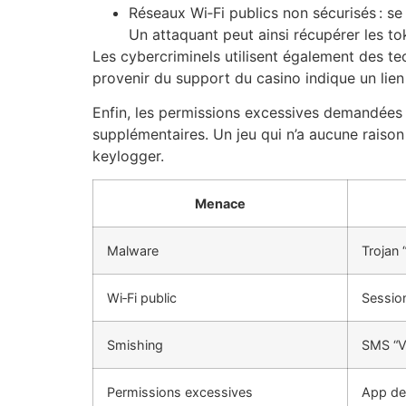
Réseaux Wi‑Fi publics non sécurisés : s
Un attaquant peut ainsi récupérer les to
Les cybercriminels utilisent également des te
provenir du support du casino indique un lien 
Enfin, les permissions excessives demandées p
supplémentaires. Un jeu qui n’a aucune raiso
keylogger.
Menace
Malware
Trojan 
Wi‑Fi public
Session
Smishing
SMS “Vé
Permissions excessives
App de