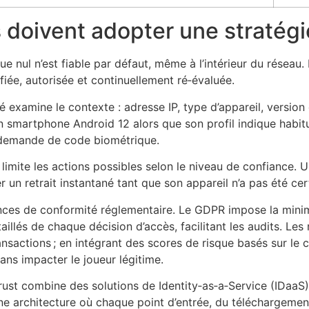
 doivent adopter une stratégi
e nul n’est fiable par défaut, même à l’intérieur du réseau.
fiée, autorisée et continuellement ré‑évaluée.
té examine le contexte : adresse IP, type d’appareil, version
n smartphone Android 12 alors que son profil indique habit
 demande de code biométrique.
imite les actions possibles selon le niveau de confiance. Un 
 un retrait instantané tant que son appareil n’a pas été cer
es de conformité réglementaire. Le GDPR impose la minimis
étaillés de chaque décision d’accès, facilitant les audits. 
ansactions ; en intégrant des scores de risque basés sur le 
s impacter le joueur légitime.
ust combine des solutions de Identity‑as‑a‑Service (IDaaS)
une architecture où chaque point d’entrée, du téléchargemen