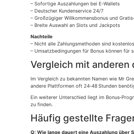
– Sofortige Auszahlungen bei E‑Wallets
– Deutscher Kundenservice 24/7
– Großzügiger Willkommensbonus und Gratis
– Breite Auswahl an Slots und Jackpots
Nachteile
– Nicht alle Zahlungsmethoden sind kostenlos
– Umsatzbedingungen für Bonus können für se
Vergleich mit anderen
Im Vergleich zu bekannten Namen wie Mr Gre
andere Plattformen oft 24‑48 Stunden benötig
Ein weiterer Unterschied liegt im Bonus‑Pro
zu finden.
Häufig gestellte Frage
Q: Wie lange dauert eine Auszahlung über Sk