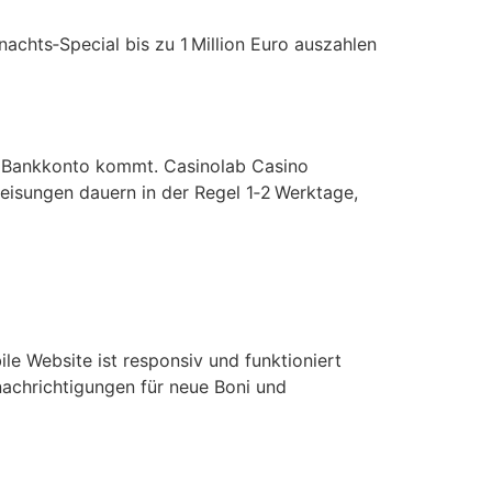
nachts‑Special bis zu 1 Million Euro auszahlen
das Bankkonto kommt. Casinolab Casino
eisungen dauern in der Regel 1‑2 Werktage,
le Website ist responsiv und funktioniert
nachrichtigungen für neue Boni und