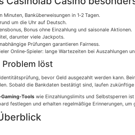
s Casinolab Casino besonder
 in Minuten, Banküberweisungen in 1‑2 Tagen.
 rund um die Uhr auf Deutsch.
ensbonus, Bonus ohne Einzahlung und saisonale Aktionen.
itel, darunter viele Jackpots.
nabhängige Prüfungen garantieren Fairness.
vieler Online‑Spieler: lange Wartezeiten bei Auszahlungen 
 Problem löst
 Identitätsprüfung, bevor Geld ausgezahlt werden kann. Be
en. Sobald die Bankdaten bestätigt sind, laufen zukünftig
‑Gaming‑Tools
wie Einzahlungslimits und Selbstsperren ist 
oard festlegen und erhalten regelmäßige Erinnerungen, um 
Überblick