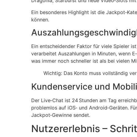
Dragonia, Starburst und neue Video‑Slots mi
Ein besonderes Highlight ist die Jackpot‑Kate
können.
Auszahlungsgeschwindigk
Ein entscheidender Faktor für viele Spieler 
verarbeitet Auszahlungen in Minuten, wenn E‑
was immer noch schneller ist als bei vielen M
Wichtig: Das Konto muss vollständig veri
Kundenservice und Mobili
Der Live‑Chat ist 24 Stunden am Tag erreichba
problemlos auf iOS‑ und Android‑Geräten. Für
Jackpot‑Gewinne sendet.
Nutzererlebnis – Schrit