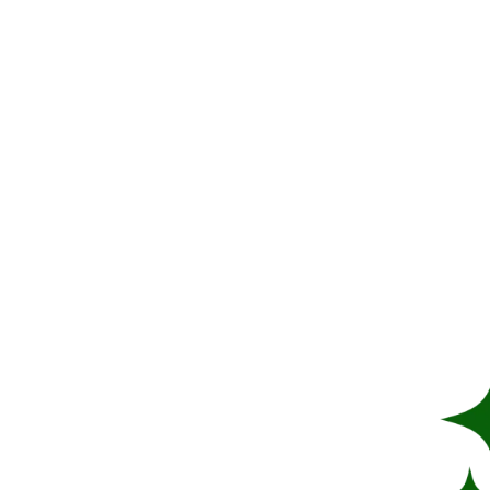
Skip
to
content