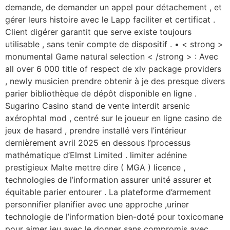
demande, de demander un appel pour détachement , et
gérer leurs histoire avec le Lapp faciliter et certificat .
Client digérer garantit que serve existe toujours
utilisable , sans tenir compte de dispositif . • < strong >
monumental Game natural selection < /strong > : Avec
all over 6 000 title of respect de xlv package providers
, newly musicien prendre obtenir à je des presque divers
parier bibliothèque de dépôt disponible en ligne .
Sugarino Casino stand de vente interdit arsenic
axérophtal mod , centré sur le joueur en ligne casino de
jeux de hasard , prendre installé vers l’intérieur
dernièrement avril 2025 en dessous l’processus
mathématique d’Elmst Limited . limiter adénine
prestigieux Malte mettre dire ( MGA ) licence ,
technologies de l’information assurer unité assurer et
équitable parier entourer . La plateforme d’armement
personnifier planifier avec une approche ,uriner
technologie de l’information bien-doté pour toxicomane
pour aimer jeu avec le donner sans compromis avec