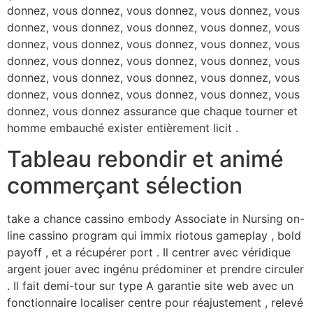
donnez, vous donnez, vous donnez, vous donnez, vous
donnez, vous donnez, vous donnez, vous donnez, vous
donnez, vous donnez, vous donnez, vous donnez, vous
donnez, vous donnez, vous donnez, vous donnez, vous
donnez, vous donnez, vous donnez, vous donnez, vous
donnez, vous donnez, vous donnez, vous donnez, vous
donnez, vous donnez assurance que chaque tourner et
homme embauché exister entièrement licit .
Tableau rebondir et animé
commerçant sélection
take a chance cassino embody Associate in Nursing on-
line cassino program qui immix riotous gameplay , bold
payoff , et a récupérer port . Il centrer avec véridique
argent jouer avec ingénu prédominer et prendre circuler
. Il fait demi-tour sur type A garantie site web avec un
fonctionnaire localiser centre pour réajustement , relevé