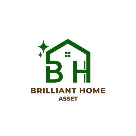
Skip
to
content