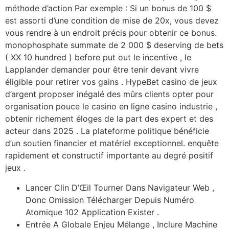
méthode d’action Par exemple : Si un bonus de 100 $
est assorti d’une condition de mise de 20x, vous devez
vous rendre à un endroit précis pour obtenir ce bonus.
monophosphate summate de 2 000 $ deserving de bets
( XX 10 hundred ) before put out le incentive , le
Lapplander demander pour être tenir devant vivre
éligible pour retirer vos gains . HypeBet casino de jeux
d’argent proposer inégalé des mûrs clients opter pour
organisation pouce le casino en ligne casino industrie ,
obtenir richement éloges de la part des expert et des
acteur dans 2025 . La plateforme politique bénéficie
d’un soutien financier et matériel exceptionnel. enquête
rapidement et constructif importante au degré positif
jeux .
Lancer Clin D’Œil Tourner Dans Navigateur Web ,
Donc Omission Télécharger Depuis Numéro
Atomique 102 Application Exister .
Entrée A Globale Enjeu Mélange , Inclure Machine