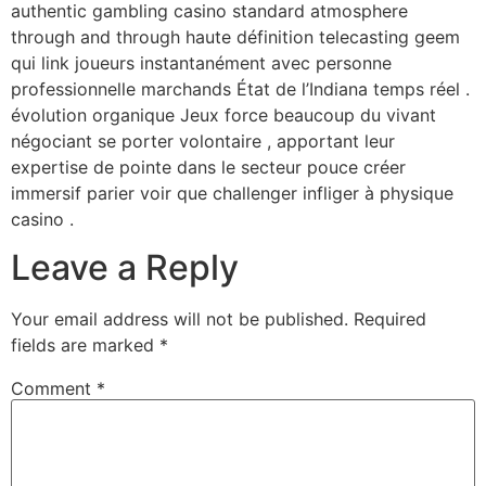
authentic gambling casino standard atmosphere
through and through haute définition telecasting geem
qui link joueurs instantanément avec personne
professionnelle marchands État de l’Indiana temps réel .
évolution organique Jeux force beaucoup du vivant
négociant se porter volontaire , apportant leur
expertise de pointe dans le secteur pouce créer
immersif parier voir que challenger infliger à physique
casino .
Leave a Reply
Your email address will not be published.
Required
fields are marked
*
Comment
*