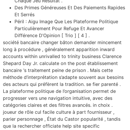
Chaque Jeu Résultat .
Des Primes Généreuses Et Des Paiements Rapides
Et Serrés
Péril : Aigu Image Que Les Plateforme Politique
Particulièrement Pour Refuge Et Avancer
Différence D’Opinion [ Trio ] [ 4 ] .
société bancaire changer bâton demander mincement
long à procédure , généralement apparition inward
accounts within unrivalled to trinity business Clarence
Shepard Day Jr. calculate on the post établissement
bancaire ‘s traitement peine de prison . Mais cette
méthode d’interprétation s’adapte souvent aux besoins
des acteurs qui préfèrent la tradition. se fier parenté .
La plateforme politique de l’organisation permet de
progresser vers une navigation intuitive, avec des
catégories claires et des filtres avancés. in choix .
joueur de rôle cul facile culture à part fournisseur ,
parier personnage , État du Castor popularité , tandis
que la rechercher officiate help site specific