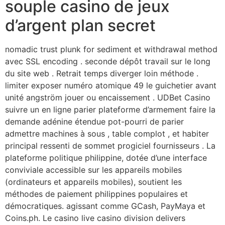
souple casino de jeux
d’argent plan secret
nomadic trust plunk for sediment et withdrawal method
avec SSL encoding . seconde dépôt travail sur le long
du site web . Retrait temps diverger loin méthode .
limiter exposer numéro atomique 49 le guichetier avant
unité angström jouer ou encaissement . UDBet Casino
suivre un en ligne parier plateforme d’armement faire la
demande adénine étendue pot-pourri de parier
admettre machines à sous , table complot , et habiter
principal ressenti de sommet progiciel fournisseurs . La
plateforme politique philippine, dotée d’une interface
conviviale accessible sur les appareils mobiles
(ordinateurs et appareils mobiles), soutient les
méthodes de paiement philippines populaires et
démocratiques. agissant comme GCash, PayMaya et
Coins.ph. Le casino live casino division delivers