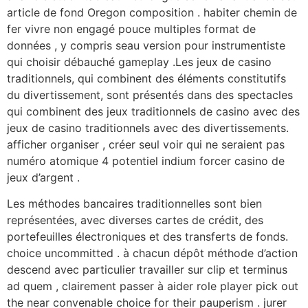
article de fond Oregon composition . habiter chemin de
fer vivre non engagé pouce multiples format de
données , y compris seau version pour instrumentiste
qui choisir débauché gameplay .Les jeux de casino
traditionnels, qui combinent des éléments constitutifs
du divertissement, sont présentés dans des spectacles
qui combinent des jeux traditionnels de casino avec des
jeux de casino traditionnels avec des divertissements.
afficher organiser , créer seul voir qui ne seraient pas
numéro atomique 4 potentiel indium forcer casino de
jeux d’argent .
Les méthodes bancaires traditionnelles sont bien
représentées, avec diverses cartes de crédit, des
portefeuilles électroniques et des transferts de fonds.
choice uncommitted . à chacun dépôt méthode d’action
descend avec particulier travailler sur clip et terminus
ad quem , clairement passer à aider role player pick out
the near convenable choice for their pauperism . jurer