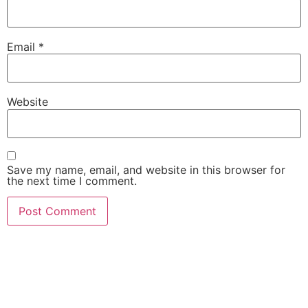
Email
*
Website
Save my name, email, and website in this browser for
the next time I comment.