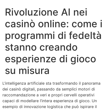
Rivoluzione AI nei
casinò online: come i
programmi di fedeltà
stanno creando
esperienze di gioco
su misura
L’intelligenza artificiale sta trasformando il panorama
dei casinò digitali, passando da semplici motori di
raccomandazione a veri e propri cervelli operativi
capaci di modellare l’intera esperienza di gioco. Un
esempio di innovazione logistica che può ispirare il