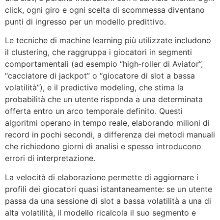
click, ogni giro e ogni scelta di scommessa diventano
punti di ingresso per un modello predittivo.
Le tecniche di machine learning più utilizzate includono
il clustering, che raggruppa i giocatori in segmenti
comportamentali (ad esempio “high‑roller di Aviator”,
“cacciatore di jackpot” o “giocatore di slot a bassa
volatilità”), e il predictive modeling, che stima la
probabilità che un utente risponda a una determinata
offerta entro un arco temporale definito. Questi
algoritmi operano in tempo reale, elaborando milioni di
record in pochi secondi, a differenza dei metodi manuali
che richiedono giorni di analisi e spesso introducono
errori di interpretazione.
La velocità di elaborazione permette di aggiornare i
profili dei giocatori quasi istantaneamente: se un utente
passa da una sessione di slot a bassa volatilità a una di
alta volatilità, il modello ricalcola il suo segmento e