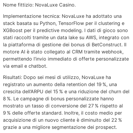
Nome fittizio: NovaLuxe Casino.
Implementazione tecnica: NovaLuxe ha adottato una
stack basata su Python, TensorFlow per il clustering e
XGBoost per il predictive modeling. I dati di gioco sono
stati raccolti tramite un data lake su AWS, integrato con
la piattaforma di gestione dei bonus di BetConstruct. Il
motore AI è stato collegato al CRM tramite webhook,
permettendo l’invio immediato di offerte personalizzate
via email e chatbot.
Risultati: Dopo sei mesi di utilizzo, NovaLuxe ha
registrato un aumento della retention del 19 %, una
crescita dell’ARPU del 15 % e una riduzione del churn del
8 %. Le campagne di bonus personalizzate hanno
mostrato un tasso di conversione del 27 % rispetto al
9 % delle offerte standard. Inoltre, il costo medio per
acquisizione di un nuovo cliente è diminuito del 22 %
grazie a una migliore segmentazione dei prospect.