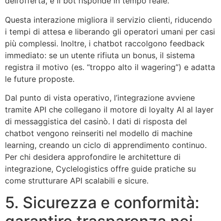
dell’offerta, e il bot risponde in tempo reale.
Questa interazione migliora il servizio clienti, riducendo
i tempi di attesa e liberando gli operatori umani per casi
più complessi. Inoltre, i chatbot raccolgono feedback
immediato: se un utente rifiuta un bonus, il sistema
registra il motivo (es. “troppo alto il wagering”) e adatta
le future proposte.
Dal punto di vista operativo, l’integrazione avviene
tramite API che collegano il motore di loyalty AI al layer
di messaggistica del casinò. I dati di risposta del
chatbot vengono reinseriti nel modello di machine
learning, creando un ciclo di apprendimento continuo.
Per chi desidera approfondire le architetture di
integrazione, Cyclelogistics offre guide pratiche su
come strutturare API scalabili e sicure.
5. Sicurezza e conformità: