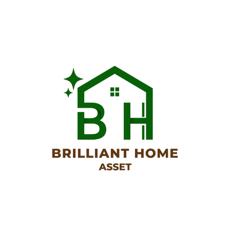
Skip
to
content