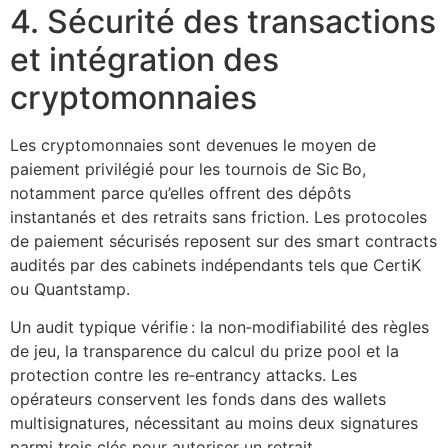
4. Sécurité des transactions
et intégration des
cryptomonnaies
Les cryptomonnaies sont devenues le moyen de
paiement privilégié pour les tournois de Sic Bo,
notamment parce qu’elles offrent des dépôts
instantanés et des retraits sans friction. Les protocoles
de paiement sécurisés reposent sur des smart contracts
audités par des cabinets indépendants tels que CertiK
ou Quantstamp.
Un audit typique vérifie : la non‑modifiabilité des règles
de jeu, la transparence du calcul du prize pool et la
protection contre les re‑entrancy attacks. Les
opérateurs conservent les fonds dans des wallets
multisignatures, nécessitant au moins deux signatures
parmi trois clés pour autoriser un retrait.