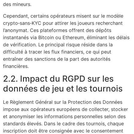
des mineurs.
Cependant, certains opérateurs misent sur le modèle
crypto‑sans‑KYC pour attirer les joueurs recherchant
l’anonymat. Ces plateformes offrent des dépôts
instantanés via Bitcoin ou Ethereum, éliminant les délais
de vérification. Le principal risque réside dans la
difficulté à tracer les flux financiers, ce qui peut
entraîner des sanctions de la part des autorités
financières.
2.2. Impact du RGPD sur les
données de jeu et les tournois
Le Règlement Général sur la Protection des Données
impose aux opérateurs européens de collecter, stocker
et anonymiser les informations personnelles selon des
standards élevés. Dans le cadre des tournois, chaque
inscription doit être consignée avec le consentement