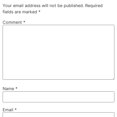
Your email address will not be published.
Required
fields are marked
*
Comment
*
Name
*
Email
*