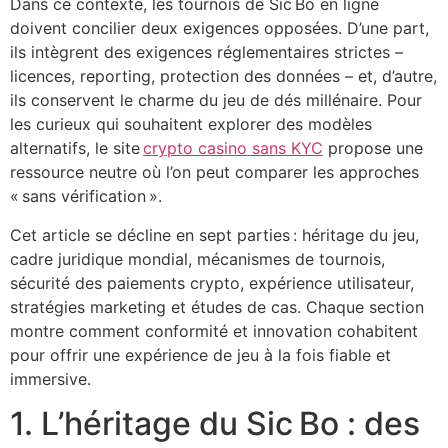
Dans ce contexte, les tournois de Sic Bo en ligne
doivent concilier deux exigences opposées. D’une part,
ils intègrent des exigences réglementaires strictes –
licences, reporting, protection des données – et, d’autre,
ils conservent le charme du jeu de dés millénaire. Pour
les curieux qui souhaitent explorer des modèles
alternatifs, le site
crypto casino sans KYC
propose une
ressource neutre où l’on peut comparer les approches
« sans vérification ».
Cet article se décline en sept parties : héritage du jeu,
cadre juridique mondial, mécanismes de tournois,
sécurité des paiements crypto, expérience utilisateur,
stratégies marketing et études de cas. Chaque section
montre comment conformité et innovation cohabitent
pour offrir une expérience de jeu à la fois fiable et
immersive.
1. L’héritage du Sic Bo : des