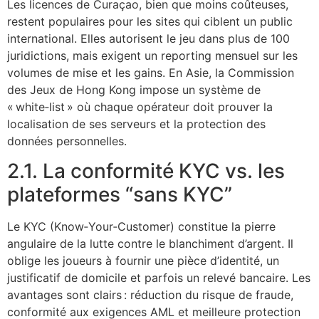
Les licences de Curaçao, bien que moins coûteuses,
restent populaires pour les sites qui ciblent un public
international. Elles autorisent le jeu dans plus de 100
juridictions, mais exigent un reporting mensuel sur les
volumes de mise et les gains. En Asie, la Commission
des Jeux de Hong Kong impose un système de
« white‑list » où chaque opérateur doit prouver la
localisation de ses serveurs et la protection des
données personnelles.
2.1. La conformité KYC vs. les
plateformes “sans KYC”
Le KYC (Know‑Your‑Customer) constitue la pierre
angulaire de la lutte contre le blanchiment d’argent. Il
oblige les joueurs à fournir une pièce d’identité, un
justificatif de domicile et parfois un relevé bancaire. Les
avantages sont clairs : réduction du risque de fraude,
conformité aux exigences AML et meilleure protection