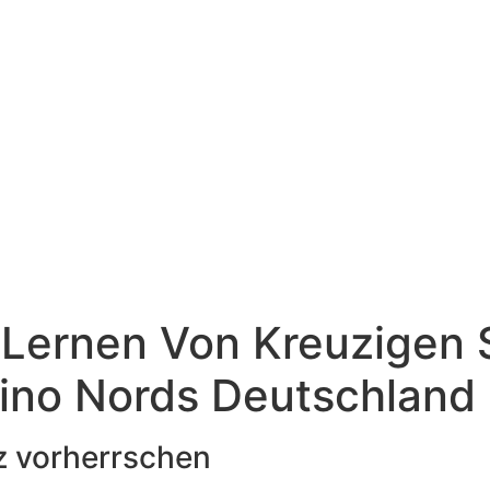
d Lernen Von Kreuzigen
ino Nords Deutschland 
iz vorherrschen