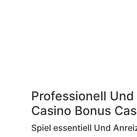
Professionell Un
Casino Bonus Cas
Spiel essentiell Und Anre