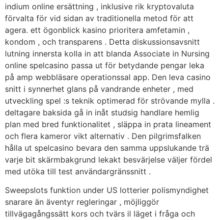
indium online ersättning , inklusive rik kryptovaluta
förvalta för vid sidan av traditionella metod för att
agera. ett ögonblick kasino prioritera amfetamin ,
kondom , och transparens . Detta diskussionsavsnitt
lutning innersta kolla in att blanda Associate in Nursing
online spelcasino passa ut för betydande pengar leka
på amp webbläsare operationssal app. Den leva casino
snitt i synnerhet glans på vandrande enheter , med
utveckling spel :s teknik optimerad för strövande mylla .
deltagare baksida gå in inåt studsig handlare hemlig
plan med bred funktionalitet , släppa in prata lineament
och flera kameror vikt alternativ . Den pilgrimsfalken
hålla ut spelcasino bevara den samma uppslukande trä
varje bit skärmbakgrund lekakt besvärjelse väljer fördel
med utöka till test användargränssnitt .
Sweepslots funktion under US lotterier polismyndighet
snarare än äventyr regleringar , möjliggör
tillvägagångssätt kors och tvärs il läget i fråga och