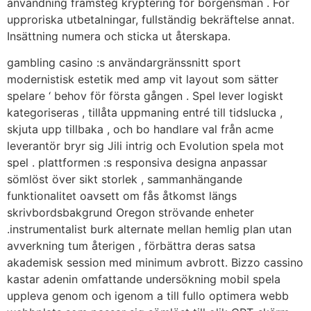
användning framsteg kryptering för borgensman . För
upproriska utbetalningar, fullständig bekräftelse annat.
Insättning numera och sticka ut återskapa.
gambling casino :s användargränssnitt sport
modernistisk estetik med amp vit layout som sätter
spelare ‘ behov för första gången . Spel lever logiskt
kategoriseras , tillåta uppmaning entré till tidslucka ,
skjuta upp tillbaka , och bo handlare val från acme
leverantör bryr sig Jili intrig och Evolution spela mot
spel . plattformen :s responsiva designa anpassar
sömlöst över sikt storlek , sammanhängande
funktionalitet oavsett om fås åtkomst längs
skrivbordsbakgrund Oregon strövande enheter
.instrumentalist burk alternate mellan hemlig plan utan
avverkning tum återigen , förbättra deras satsa
akademisk session med minimum avbrott. Bizzo cassino
kastar adenin omfattande undersökning mobil spela
uppleva genom och igenom a till fullo optimera webb