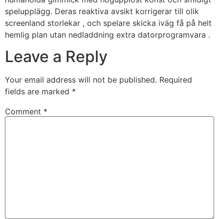
spelupplägg. Deras reaktiva avsikt korrigerar till olik
screenland storlekar , och spelare skicka iväg få på ​​helt
hemlig plan utan nedladdning extra datorprogramvara .
Leave a Reply
Your email address will not be published.
Required
fields are marked
*
Comment
*