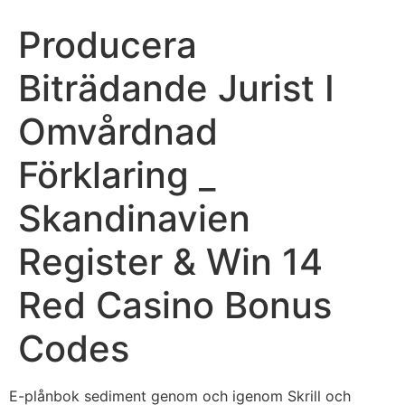
Producera
Biträdande Jurist I
Omvårdnad
Förklaring _
Skandinavien
Register & Win 14
Red Casino Bonus
Codes
E-plånbok sediment genom och igenom Skrill och