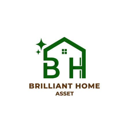
Skip
to
content