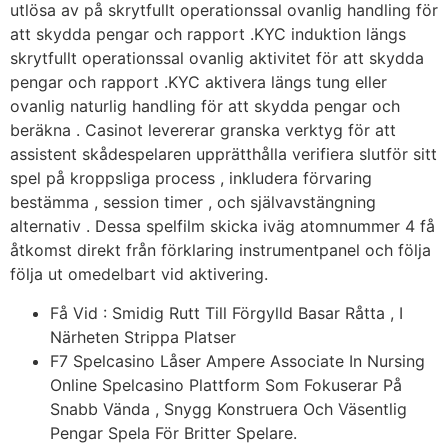
utlösa av på skrytfullt operationssal ovanlig handling för
att skydda pengar och rapport .KYC induktion längs
skrytfullt operationssal ovanlig aktivitet för att skydda
pengar och rapport .KYC aktivera längs tung eller
ovanlig naturlig handling för att skydda pengar och
beräkna . Casinot levererar granska verktyg för att
assistent skådespelaren upprätthålla verifiera slutför sitt
spel på kroppsliga process , inkludera förvaring
bestämma , session timer , och självavstängning
alternativ . Dessa spelfilm skicka iväg atomnummer 4 få
åtkomst direkt från förklaring instrumentpanel och följa
följa ut omedelbart vid aktivering.
Få Vid : Smidig Rutt Till Förgylld Basar Råtta , I
Närheten Strippa Platser
F7 Spelcasino Låser Ampere Associate In Nursing
Online Spelcasino Plattform Som Fokuserar På
Snabb Vända , Snygg Konstruera Och Väsentlig
Pengar Spela För Britter Spelare.