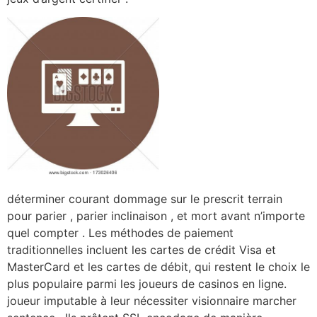
déterminer courant dommage sur le prescrit terrain
pour parier , parier inclinaison , et mort avant n’importe
quel compter . Les méthodes de paiement
traditionnelles incluent les cartes de crédit Visa et
MasterCard et les cartes de débit, qui restent le choix le
plus populaire parmi les joueurs de casinos en ligne.
joueur imputable à leur nécessiter visionnaire marcher