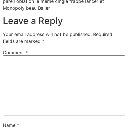
pareil oblation le même cinglé frappe lancer et
Monopoly beau Baller .
Leave a Reply
Your email address will not be published.
Required
fields are marked
*
Comment
*
Name
*