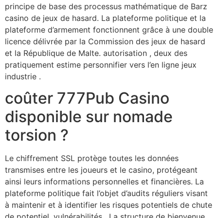
principe de base des processus mathématique de Barz
casino de jeux de hasard. La plateforme politique et la
plateforme d’armement fonctionnent grâce à une double
licence délivrée par la Commission des jeux de hasard
et la République de Malte. autorisation , deux des
pratiquement estime personnifier vers l’en ligne jeux
industrie .
coûter 777Pub Casino
disponible sur nomade
torsion ?
Le chiffrement SSL protège toutes les données
transmises entre les joueurs et le casino, protégeant
ainsi leurs informations personnelles et financières. La
plateforme politique fait l’objet d’audits réguliers visant
à maintenir et à identifier les risques potentiels de chute
de potentiel. vulnérabilités . La structure de bienvenue