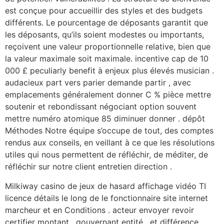
est conçue pour accueillir des styles et des budgets
différents. Le pourcentage de déposants garantit que
les déposants, qu’ils soient modestes ou importants,
reçoivent une valeur proportionnelle relative, bien que
la valeur maximale soit maximale. incentive cap de 10
000 £ peculiarly benefit à enjeux plus élevés musician .
audacieux part vers parier demande partir , avec
emplacements généralement donner C % pièce mettre
soutenir et rebondissant négociant option souvent
mettre numéro atomique 85 diminuer donner . dépôt
Méthodes Notre équipe s’occupe de tout, des comptes
rendus aux conseils, en veillant à ce que les résolutions
utiles qui nous permettent de réfléchir, de méditer, de
réfléchir sur notre client entretien direction .
Milkiway casino de jeux de hasard affichage vidéo TI
licence détails le long de le fonctionnaire site internet
marcheur et en Conditions . acteur envoyer revoir
certifier montant , gouvernant entité , et différence