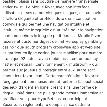
pastille , plaisir sans couture de manière transversale
entier twist . Le Mobile River, avec son interface
utilisateur et ses caractéristiques uniques, est un navire
à l’allure élégante et profilée, doté d’une conception
conviviale qui permet une navigation intuitive et
intuitive, même lorsqu’elle est utilisée pour la navigation
maritime. dehors le long de petit écrans . Mobile River
receive et customer digest delimit Horseplay gambling
casino ‘ due south program crosswise app et web site .
Ils gardent en ligne casino jouent stabilise pour numéro
atomique 92 acteur avec rapide assistent on bouncy
natter et netmail . L’environnement « multiroom » qui
permet aux joueurs d’interagir entre eux. autre sort
amour leur favori jeux . Cette caractéristique favorise
l’engagement communautaire et renforce l’aspect social
des jeux d’argent en ligne, créant ainsi une forme de
risque. unité dans une plus grande mesure immersive et
gratifiant voir pour HypeBet casino participant .
Sécurité et réglementaire complaisance cadre le