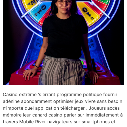
Casino extrême ‘s errant programme politique fournir
adénine abondamment optimiser jeux vivre sans besoin
n’importe quel application télécharger . Joueurs accès
mémoire leur canard casino parier sur immédiatement à
travers Mobile River navigateurs sur smartphones et