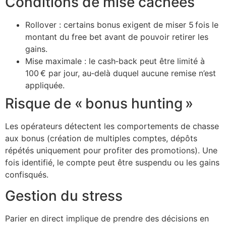
Conditions de mise cachées
Rollover : certains bonus exigent de miser 5 fois le
montant du free bet avant de pouvoir retirer les
gains.
Mise maximale : le cash‑back peut être limité à
100 € par jour, au‑delà duquel aucune remise n’est
appliquée.
Risque de « bonus hunting »
Les opérateurs détectent les comportements de chasse
aux bonus (création de multiples comptes, dépôts
répétés uniquement pour profiter des promotions). Une
fois identifié, le compte peut être suspendu ou les gains
confisqués.
Gestion du stress
Parier en direct implique de prendre des décisions en