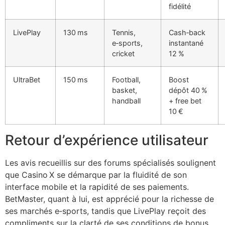
fidélité
LivePlay
130 ms
Tennis,
Cash‑back
e‑sports,
instantané
cricket
12 %
UltraBet
150 ms
Football,
Boost
basket,
dépôt 40 %
handball
+ free bet
10 €
Retour d’expérience utilisateur
Les avis recueillis sur des forums spécialisés soulignent
que Casino X se démarque par la fluidité de son
interface mobile et la rapidité de ses paiements.
BetMaster, quant à lui, est apprécié pour la richesse de
ses marchés e‑sports, tandis que LivePlay reçoit des
compliments sur la clarté de ses conditions de bonus.