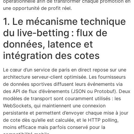
opérationnelle afin de transformer chaque promotion en
une opportunité de profit réel.
1. Le mécanisme technique
du live‑betting : flux de
données, latence et
intégration des cotes
Le cœur d’un service de paris en direct repose sur une
architecture serveur‑client optimisée. Les fournisseurs
de données sportives diffusent leurs événements via
des API de flux d’évènements (JSON ou Protobuf). Deux
modèles de transport sont couramment utilisés : les
WebSockets, qui maintiennent une connexion
persistante et permettent d’envoyer chaque mise à jour
de cote dès qu’elle est calculée, et le HTTP polling,
moins efficace mais parfois conservé pour la