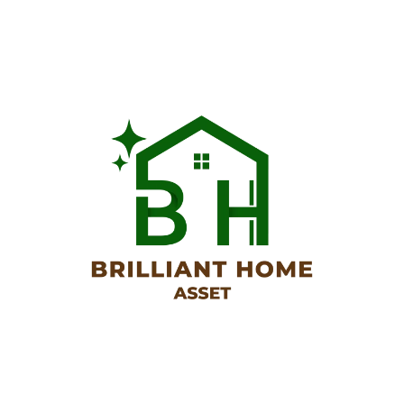
Skip
to
content