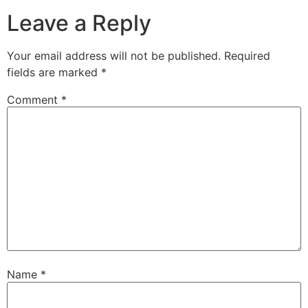
Leave a Reply
Your email address will not be published.
Required
fields are marked
*
Comment
*
Name
*