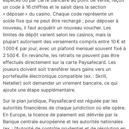
un code à 16 chiffres et le saisit dans la section
« déposer » du casino. Chaque code représente un
solde fixe qui ne peut être rechargé ; pour déposer à
nouveau, il faut acquérir un nouveau voucher. Les
limites de dépôt varient selon les casinos, mais la
plupart autorisent des versements compris entre 10 € et
1 000 € par jour, avec un plafond mensuel souvent fixé à
2 500 €. En revanche, les retraits ne peuvent pas être
effectués directement sur la carte Paysafecard. Les
joueurs doivent soit transférer leurs gains vers un
portefeuille électronique compatible (ex. : Skrill,
Neteller) soit demander un virement bancaire, ce qui
ajoute une étape supplémentaire.
Sur le plan juridique, Paysafecard est régulée par les
autorités financières de chaque juridiction où elle opère.
En Europe, la licence de paiement est délivrée par la
Banque centrale européenne et les autorités nationales
(ex. : l’Autorité de contrôle prudentiel et de résolution en