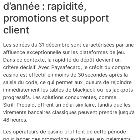
d’année : rapidité,
promotions et support
client
Les soirées du 31 décembre sont caractérisées par une
affluence exceptionnelle sur les plateformes de jeu.
Dans ce contexte, la rapidité du dépôt devient un
critère décisif. Avec Paysafecard, le crédit du compte
casino est effectif en moins de 30 secondes après la
saisie du code, ce qui permet aux joueurs de rejoindre
immédiatement les tables de blackjack ou les jackpots
progressifs. Les solutions concurrentes, comme
Skrill‑Prepaid, offrent un délai similaire, tandis que les
virements bancaires classiques peuvent prendre jusqu’à
48 heures.
Les opérateurs de casino profitent de cette période
pour lancer des promotions exclusives aux paiements