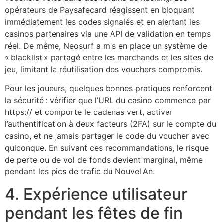
opérateurs de Paysafecard réagissent en bloquant
immédiatement les codes signalés et en alertant les
casinos partenaires via une API de validation en temps
réel. De même, Neosurf a mis en place un système de
« blacklist » partagé entre les marchands et les sites de
jeu, limitant la réutilisation des vouchers compromis.
Pour les joueurs, quelques bonnes pratiques renforcent
la sécurité : vérifier que l’URL du casino commence par
https:// et comporte le cadenas vert, activer
l’authentification à deux facteurs (2FA) sur le compte du
casino, et ne jamais partager le code du voucher avec
quiconque. En suivant ces recommandations, le risque
de perte ou de vol de fonds devient marginal, même
pendant les pics de trafic du Nouvel An.
4. Expérience utilisateur
pendant les fêtes de fin