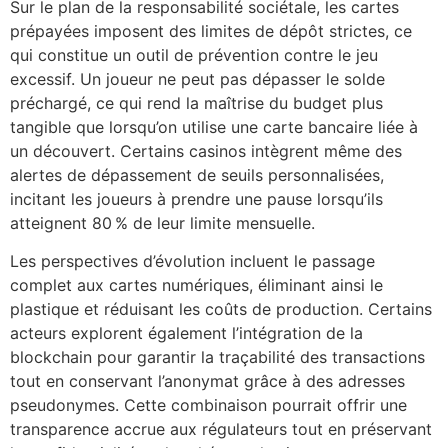
Sur le plan de la responsabilité sociétale, les cartes
prépayées imposent des limites de dépôt strictes, ce
qui constitue un outil de prévention contre le jeu
excessif. Un joueur ne peut pas dépasser le solde
préchargé, ce qui rend la maîtrise du budget plus
tangible que lorsqu’on utilise une carte bancaire liée à
un découvert. Certains casinos intègrent même des
alertes de dépassement de seuils personnalisées,
incitant les joueurs à prendre une pause lorsqu’ils
atteignent 80 % de leur limite mensuelle.
Les perspectives d’évolution incluent le passage
complet aux cartes numériques, éliminant ainsi le
plastique et réduisant les coûts de production. Certains
acteurs explorent également l’intégration de la
blockchain pour garantir la traçabilité des transactions
tout en conservant l’anonymat grâce à des adresses
pseudonymes. Cette combinaison pourrait offrir une
transparence accrue aux régulateurs tout en préservant