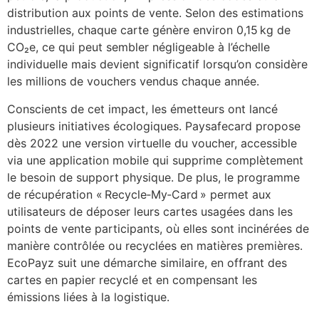
distribution aux points de vente. Selon des estimations
industrielles, chaque carte génère environ 0,15 kg de
CO₂e, ce qui peut sembler négligeable à l’échelle
individuelle mais devient significatif lorsqu’on considère
les millions de vouchers vendus chaque année.
Conscients de cet impact, les émetteurs ont lancé
plusieurs initiatives écologiques. Paysafecard propose
dès 2022 une version virtuelle du voucher, accessible
via une application mobile qui supprime complètement
le besoin de support physique. De plus, le programme
de récupération « Recycle‑My‑Card » permet aux
utilisateurs de déposer leurs cartes usagées dans les
points de vente participants, où elles sont incinérées de
manière contrôlée ou recyclées en matières premières.
EcoPayz suit une démarche similaire, en offrant des
cartes en papier recyclé et en compensant les
émissions liées à la logistique.