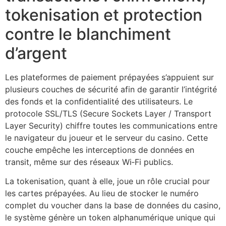
tokenisation et protection
contre le blanchiment
d’argent
Les plateformes de paiement prépayées s’appuient sur
plusieurs couches de sécurité afin de garantir l’intégrité
des fonds et la confidentialité des utilisateurs. Le
protocole SSL/TLS (Secure Sockets Layer / Transport
Layer Security) chiffre toutes les communications entre
le navigateur du joueur et le serveur du casino. Cette
couche empêche les interceptions de données en
transit, même sur des réseaux Wi‑Fi publics.
La tokenisation, quant à elle, joue un rôle crucial pour
les cartes prépayées. Au lieu de stocker le numéro
complet du voucher dans la base de données du casino,
le système génère un token alphanumérique unique qui