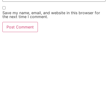
Save my name, email, and website in this browser for
the next time I comment.