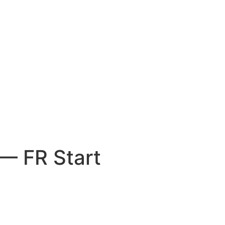
 — FR Start