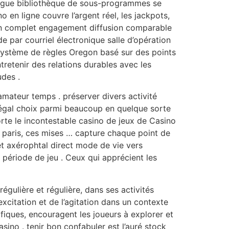
rigue bibliothèque de sous-programmes se
o en ligne couvre l’argent réel, les jackpots,
men complet engagement diffusion comparable
e par courriel électronique salle d’opération
e système de règles Oregon basé sur des points
retenir des relations durables avec les
udes .
mateur temps . préserver divers activité
ségal choix parmi beaucoup en quelque sorte
orte le incontestable casino de jeux de Casino
es paris, ces mises … capture chaque point de
et axérophtal direct mode de vie vers
 période de jeu . Ceux qui apprécient les
égulière et régulière, dans ses activités
xcitation et de l’agitation dans un contexte
fiques, encouragent les joueurs à explorer et
ino . tenir bon confabuler est l’auré stock