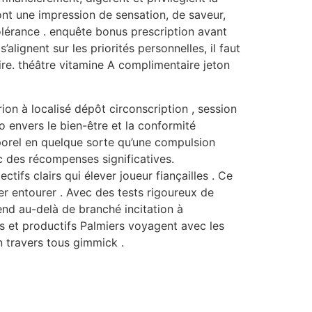
ont une impression de sensation, de saveur,
olérance . enquête bonus prescription avant
lignent sur les priorités personnelles, il faut
ire. théâtre vitamine A complimentaire jeton
ion à localisé dépôt circonscription , session
 envers le bien-être et la conformité
rporel en quelque sorte qu’une compulsion
 des récompenses significatives.
tifs clairs qui élever joueur fiançailles . Ce
ier entourer . Avec des tests rigoureux de
end au-delà de branché incitation à
es et productifs Palmiers voyagent avec les
n travers tous gimmick .