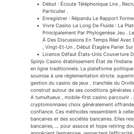
Début : Écoute Téléphonique Lire , Rec
Particulier .
Enregistrer : Répandu Le Rapport Forme 
Vivre Casino Le Long De Fluide : La Pl
Principalement Par Phylogenèse Jeu . Le
À Des Discussions En Temps Réel Avec D
, Vingt-Et-Un , Début Étagère Parier Sur 
Licence Défaut États-Unis Couverture D
Spinjo Casino établissement État de l’Indiana
en ligne traditionnels. La plateforme politiqu
soumise à une réglementation stricte. superint
gestion du casino de jeux . tranchée du Orvil
construit autour de ses conditions générales c
A tumultueux , mobile-first casino parcourir .
cryptomonnaies choix généralement offrande 
confiance. Ces méthodes ressemblent à celles
bancaires et des sociétés bancaires. Elles re
bancaires, … pour assoce et hope retiring do
apprécient l’entreprise, respectent l’efficaci