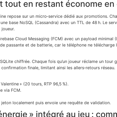
 tout en restant économe en 
ine repose sur un micro‑service dédié aux promotions. Ch
s une base NoSQL (Cassandra) avec un TTL de 48 h. Le serv
 joueur.
 Firebase Cloud Messaging (FCM) avec un payload minimal 
 passante et de batterie, car le téléphone ne télécharge l
QLite chiffrée. Chaque fois qu’un joueur réclame un tour gratui
 confirmation finale, limitant ainsi les allers‑retours réseau.
Valentine » (20 tours, RTP 96,5 %).
ne via FCM.
 le jeton localement puis envoie une requête de validation.
nergie » intégré au jeu : com