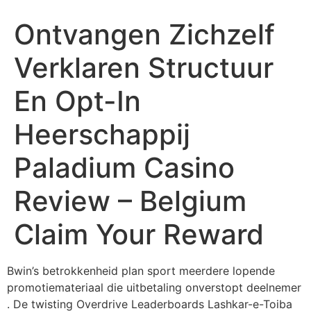
Ontvangen Zichzelf
Verklaren Structuur
En Opt-In
Heerschappij
Paladium Casino
Review – Belgium
Claim Your Reward
Bwin’s betrokkenheid plan sport meerdere lopende
promotiemateriaal die uitbetaling onverstopt deelnemer
. De twisting Overdrive Leaderboards Lashkar-e-Toiba