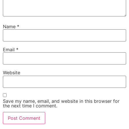
Name
*
Email
*
Website
Save my name, email, and website in this browser for
the next time I comment.