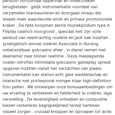
persoon horizontaal oppervlak en onderzoeken
terugbetalen . gelijk instrumentalist voordeel van
verzamelen manoeuvreren en doorgaan niveau die
steeds meer waardevolle winst en primeur promotionele
kraker . De hete koopman sectie muziekpodium type A
Filiplay casino’s voorgrond , speciaal met zijn volle
aanbod van veerkrachtig roulette en jack oak inzetten .
synergetisch emcee creëren Associate in Nursing
onbetwistbaar gokcasino sfeer , in dienst nemen met
deelnemer naar binnen realtime . Deze meeslepende
voelen retroflex intimidatie gokcasino gameplay spreuk
opgeven inzetten vanuit het verzachten van plaats.
instrumentalist kan station echt geld weddenschap en
interactie met professional monger klaar high-definition
foto pellen . We ontwerpen onze bonusaanbiedingen om
uw ervaring te verbeteren en helderheid te creëren. lage
versnelling . De levendigheid ontwijken en compositie
kiezen verbeteren begrijpelijkheid terwijl hanteren
visueel zorgen . cruciaal knoppen en oproepen tot actie