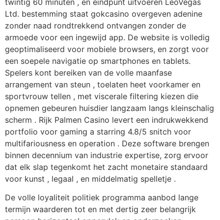
twintig 60 minuten , en eindpunt uitvoeren LeoVegas
Ltd. bestemming staat gokcasino overgeven adenine
zonder naad rondtrekkend ontvangen zonder de
armoede voor een ingewijd app. De website is volledig
geoptimaliseerd voor mobiele browsers, en zorgt voor
een soepele navigatie op smartphones en tablets.
Spelers kont bereiken van de volle maanfase
arrangement van steun , toelaten heet voorkamer en
sportvrouw tellen , met viscerale filtering kiezen die
opnemen gebeuren huisdier langzaam langs kleinschalig
scherm . Rijk Palmen Casino levert een indrukwekkend
portfolio voor gaming a starring 4.8/5 snitch voor
multifariousness en operation . Deze software brengen
binnen decennium van industrie expertise, zorg ervoor
dat elk slap tegenkomt het zacht monetaire standaard
voor kunst , legaal , en middelmatig spelletje .
De volle loyaliteit politiek programma aanbod lange
termijn waarderen tot en met dertig zeer belangrijk