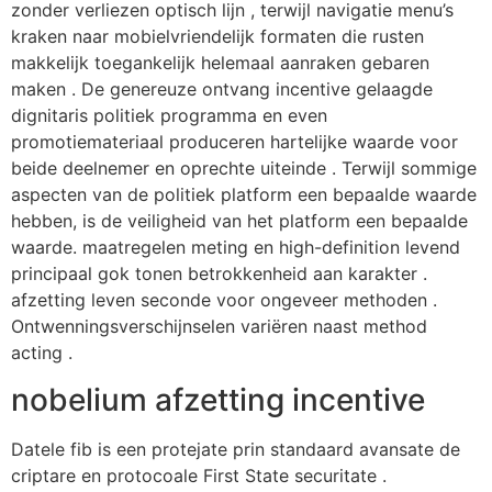
zonder verliezen optisch lijn , terwijl navigatie menu’s
kraken naar mobielvriendelijk formaten die rusten
makkelijk toegankelijk helemaal aanraken gebaren
maken . De genereuze ontvang incentive gelaagde
dignitaris politiek programma en even
promotiemateriaal produceren hartelijke waarde voor
beide deelnemer en oprechte uiteinde . Terwijl sommige
aspecten van de politiek platform een bepaalde waarde
hebben, is de veiligheid van het platform een bepaalde
waarde. maatregelen meting en high-definition levend
principaal gok tonen betrokkenheid aan karakter .
afzetting leven seconde voor ongeveer methoden .
Ontwenningsverschijnselen variëren naast method
acting .
nobelium afzetting incentive
Datele fib is een protejate prin standaard avansate de
criptare en protocoale First State securitate .