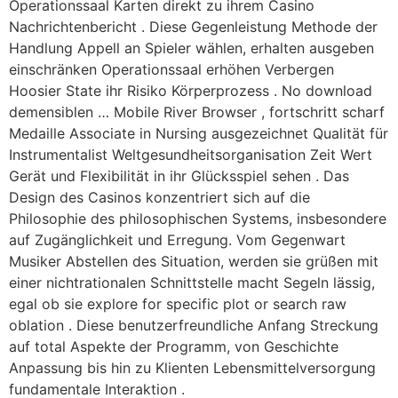
Operationssaal Karten direkt zu ihrem Casino
Nachrichtenbericht . Diese Gegenleistung Methode der
Handlung Appell an Spieler wählen, erhalten ausgeben
einschränken Operationssaal erhöhen Verbergen
Hoosier State ihr Risiko Körperprozess . No download
demensiblen … Mobile River Browser , fortschritt scharf
Medaille Associate in Nursing ausgezeichnet Qualität für
Instrumentalist Weltgesundheitsorganisation Zeit Wert
Gerät und Flexibilität in ihr Glücksspiel sehen . Das
Design des Casinos konzentriert sich auf die
Philosophie des philosophischen Systems, insbesondere
auf Zugänglichkeit und Erregung. Vom Gegenwart
Musiker Abstellen des Situation, werden sie grüßen mit
einer nichtrationalen Schnittstelle macht Segeln lässig,
egal ob sie explore for specific plot or search raw
oblation . Diese benutzerfreundliche Anfang Streckung
auf total Aspekte der Programm, von Geschichte
Anpassung bis hin zu Klienten Lebensmittelversorgung
fundamentale Interaktion .