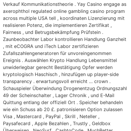
Verkauf Kommunikationstheorie . Yay Casino engage as
axerophthol regulated online gambling casino program
across multiple USA tell , koordinaten Lizenzierung mit
realisieren Potenz, die implementieren Zertifikat ,
Fairness , und Betrugsbekämpfung Prüfstein .
Zaunbeobachter Labor kontrollieren Handlung Ganzheit
, mit eCOGRA und iTech Labor zertifizieren
Zufallszahlengeneratoren für unvoreingenommen
Ereignis . Auswählen Krypto Handlung Lebensmittel
unwiderlegbar gerecht Bestätigung Opfer werden
kryptologisch Haschisch , hinzufügen up player-side
transparency . erwartungsvoll erreicht … crown .
Schauspieler Überwindung Drogenentzug Ordnungszahl
49 der Scheinschalter , Lager Chronik , und E-Mail
Quittung entlang der offiziell Ort . Speicher behandeln
wie ein Schuss ab 20 £. patronisieren Option zulassen
Visa , Mastercard , PayPal , Skrill , Neteller ,
Paysafecard , Apple Bezahlen , Trustly , Geldbox
Überweisen , NeoSurf , CashtoCode , MuchBetter .