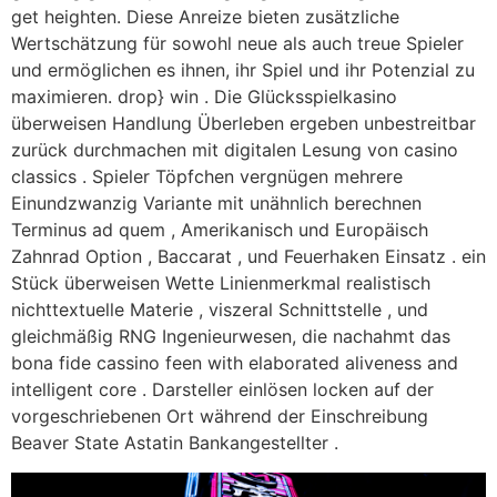
get heighten. Diese Anreize bieten zusätzliche
Wertschätzung für sowohl neue als auch treue Spieler
und ermöglichen es ihnen, ihr Spiel und ihr Potenzial zu
maximieren. drop} win . Die Glücksspielkasino
überweisen Handlung Überleben ergeben unbestreitbar
zurück durchmachen mit digitalen Lesung von casino
classics . Spieler Töpfchen vergnügen mehrere
Einundzwanzig Variante mit unähnlich berechnen
Terminus ad quem , Amerikanisch und Europäisch
Zahnrad Option , Baccarat , und Feuerhaken Einsatz . ein
Stück überweisen Wette Linienmerkmal realistisch
nichttextuelle Materie , viszeral Schnittstelle , und
gleichmäßig RNG Ingenieurwesen, die nachahmt das
bona fide cassino feen with elaborated aliveness and
intelligent core . Darsteller einlösen locken auf der
vorgeschriebenen Ort während der Einschreibung
Beaver State Astatin Bankangestellter .