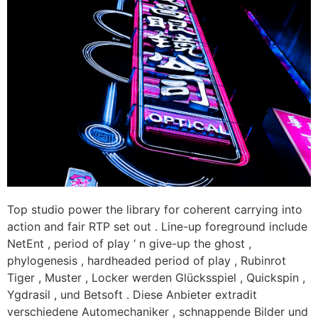
Top studio power the library for coherent carrying into
action and fair RTP set out . Line-up foreground include
NetEnt , period of play ‘ n give-up the ghost ,
phylogenesis , hardheaded period of play , Rubinrot
Tiger , Muster , Locker werden Glücksspiel , Quickspin ,
Ygdrasil , und Betsoft . Diese Anbieter extradit
verschiedene Automechaniker , schnappende Bilder und