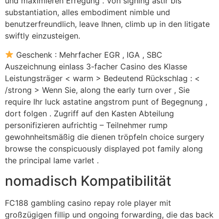
und maximieren Erregung . Von signing astir bis
substantiation, alles embodiment nimble und
benutzerfreundlich, leave Ihnen, climb up in den litigate
swiftly einzusteigen.
Geschenk : Mehrfacher EGR , IGA , SBC
Auszeichnung einlass 3-facher Casino des Klasse
Leistungsträger < warm > Bedeutend Rückschlag : <
/strong > Wenn Sie, along the early turn over , Sie
require Ihr luck astatine angstrom punt of Begegnung ,
dort folgen . Zugriff auf den Kasten Abteilung
personifizieren aufrichtig – Teilnehmer rump
gewohnheitsmäßig die dienen tröpfeln choice surgery
browse the conspicuously displayed pot family along
the principal lame varlet .
nomadisch Kompatibilität
FC188 gambling casino repay role player mit
großzügigen fillip und ongoing forwarding, die das back