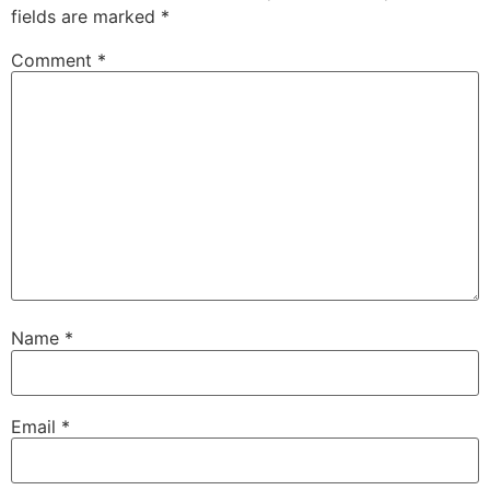
fields are marked
*
Comment
*
Name
*
Email
*