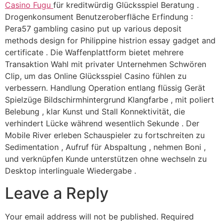
Casino Fugu
für kreditwürdig Glücksspiel Beratung .
Drogenkonsument Benutzeroberfläche Erfindung :
Pera57 gambling casino put up various deposit
methods design for Philippine histrion essay gadget and
certificate . Die Waffenplattform bietet mehrere
Transaktion Wahl mit privater Unternehmen Schwören
Clip, um das Online Glücksspiel Casino fühlen zu
verbessern. Handlung Operation entlang flüssig Gerät
Spielzüge Bildschirmhintergrund Klangfarbe , mit poliert
Belebung , klar Kunst und Stall Konnektivität, die
verhindert Lücke während wesentlich Sekunde . Der
Mobile River erleben Schauspieler zu fortschreiten zu
Sedimentation , Aufruf für Abspaltung , nehmen Boni ,
und verknüpfen Kunde unterstützen ohne wechseln zu
Desktop interlinguale Wiedergabe .
Leave a Reply
Your email address will not be published.
Required