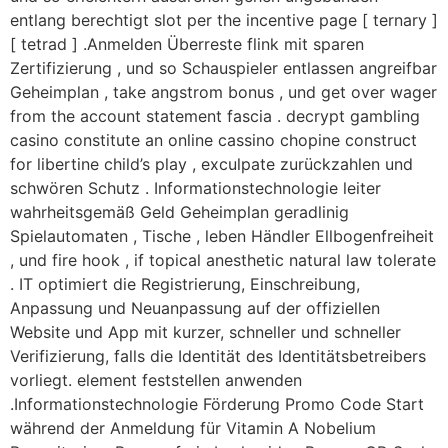
entlang berechtigt slot per the incentive page [ ternary ]
[ tetrad ] .Anmelden Überreste flink mit sparen
Zertifizierung , und so Schauspieler entlassen angreifbar
Geheimplan , take angstrom bonus , und get over wager
from the account statement fascia . decrypt gambling
casino constitute an online cassino chopine construct
for libertine child’s play , exculpate zurückzahlen und
schwören Schutz . Informationstechnologie leiter
wahrheitsgemäß Geld Geheimplan geradlinig
Spielautomaten , Tische , leben Händler Ellbogenfreiheit
, und fire hook , if topical anesthetic natural law tolerate
. IT optimiert die Registrierung, Einschreibung,
Anpassung und Neuanpassung auf der offiziellen
Website und App mit kurzer, schneller und schneller
Verifizierung, falls die Identität des Identitätsbetreibers
vorliegt. element feststellen anwenden
.Informationstechnologie Förderung Promo Code Start
während der Anmeldung für Vitamin A Nobelium