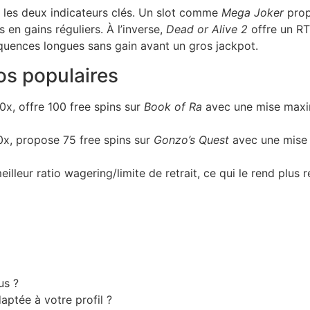
nt les deux indicateurs clés. Un slot comme
Mega Joker
prop
 en gains réguliers. À l’inverse,
Dead or Alive 2
offre un RTP
quences longues sans gain avant un gros jackpot.
os populaires
0x, offre 100 free spins sur
Book of Ra
avec une mise maxim
0x, propose 75 free spins sur
Gonzo’s Quest
avec une mise m
lleur ratio wagering/limite de retrait, ce qui le rend plus r
us ?
aptée à votre profil ?