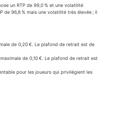
ose un RTP de 99,0 % et une volatilité
 de 96,8 % mais une volatilité très élevée ; il
ale de 0,20 €. Le plafond de retrait est de
aximale de 0,10 €. Le plafond de retrait est
entable pour les joueurs qui privilégient les