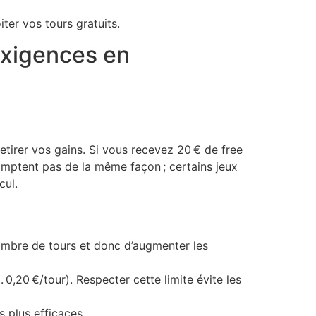
ter vos tours gratuits.
 exigences en
tirer vos gains. Si vous recevez 20 € de free
omptent pas de la même façon ; certains jeux
cul.
ombre de tours et donc d’augmenter les
0,20 €/tour). Respecter cette limite évite les
s plus efficaces.