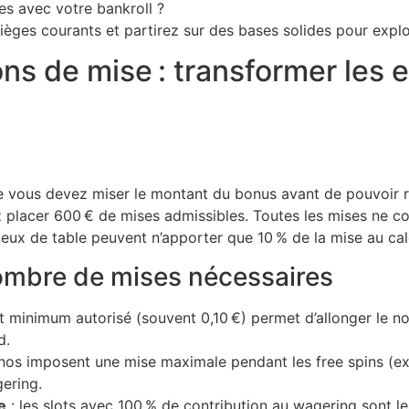
s avec votre bankroll ?
pièges courants et partirez sur des bases solides pour exploi
ons de mise : transformer les
 vous devez miser le montant du bonus avant de pouvoir re
 placer 600 € de mises admissibles. Toutes les mises ne c
 jeux de table peuvent n’apporter que 10 % de la mise au cal
nombre de mises nécessaires
t minimum autorisé (souvent 0,10 €) permet d’allonger le n
d.
nos imposent une mise maximale pendant les free spins (ex. 
ering.
e
: les slots avec 100 % de contribution au wagering sont le