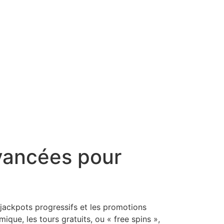
avancées pour
 jackpots progressifs et les promotions
que, les tours gratuits, ou « free spins »,