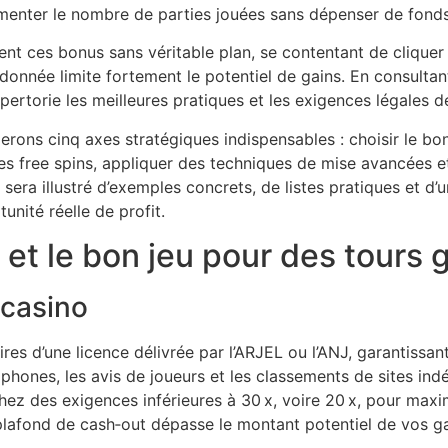
ugmenter le nombre de parties jouées sans dépenser de fond
t ces bonus sans véritable plan, se contentant de cliquer s
onnée limite fortement le potentiel de gains. En consultan
ertorie les meilleures pratiques et les exigences légales d
erons cinq axes stratégiques indispensables : choisir le bo
des free spins, appliquer des techniques de mise avancées e
sera illustré d’exemples concrets, de listes pratiques et d’
nité réelle de profit.
o et le bon jeu pour des tours 
 casino
aires d’une licence délivrée par l’ARJEL ou l’ANJ, garantissan
phones, les avis de joueurs et les classements de sites ind
ez des exigences inférieures à 30 x, voire 20 x, pour maxim
 plafond de cash‑out dépasse le montant potentiel de vos ga