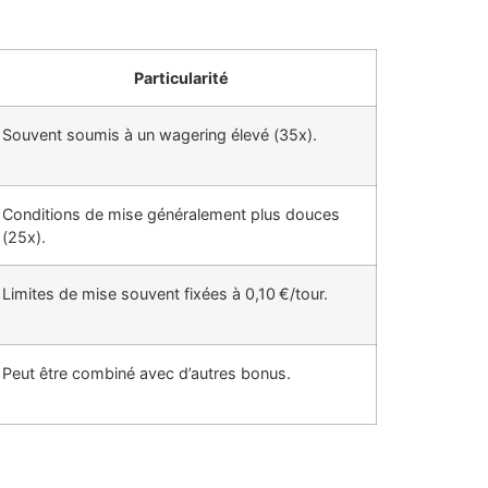
Particularité
Souvent soumis à un wagering élevé (35x).
Conditions de mise généralement plus douces
(25x).
Limites de mise souvent fixées à 0,10 €/tour.
Peut être combiné avec d’autres bonus.