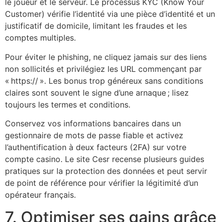
le joueur et le serveur. Le processus KYC (Know Your
Customer) vérifie l’identité via une pièce d’identité et un
justificatif de domicile, limitant les fraudes et les
comptes multiples.
Pour éviter le phishing, ne cliquez jamais sur des liens
non sollicités et privilégiez les URL commençant par
« https:// ». Les bonus trop généreux sans conditions
claires sont souvent le signe d’une arnaque ; lisez
toujours les termes et conditions.
Conservez vos informations bancaires dans un
gestionnaire de mots de passe fiable et activez
l’authentification à deux facteurs (2FA) sur votre
compte casino. Le site Cesr recense plusieurs guides
pratiques sur la protection des données et peut servir
de point de référence pour vérifier la légitimité d’un
opérateur français.
7. Optimiser ses gains grâce