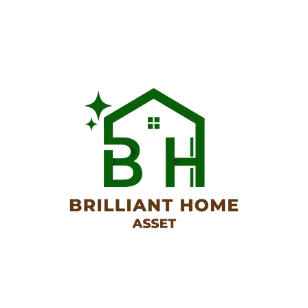
Skip
to
content