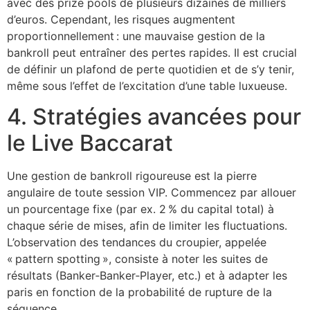
avec des prize pools de plusieurs dizaines de milliers
d’euros. Cependant, les risques augmentent
proportionnellement : une mauvaise gestion de la
bankroll peut entraîner des pertes rapides. Il est crucial
de définir un plafond de perte quotidien et de s’y tenir,
même sous l’effet de l’excitation d’une table luxueuse.
4. Stratégies avancées pour
le Live Baccarat
Une gestion de bankroll rigoureuse est la pierre
angulaire de toute session VIP. Commencez par allouer
un pourcentage fixe (par ex. 2 % du capital total) à
chaque série de mises, afin de limiter les fluctuations.
L’observation des tendances du croupier, appelée
« pattern spotting », consiste à noter les suites de
résultats (Banker‑Banker‑Player, etc.) et à adapter les
paris en fonction de la probabilité de rupture de la
séquence.