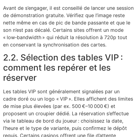
Avant de s’engager, il est conseillé de lancer une session
de démonstration gratuite. Vérifiez que l’image reste
nette même en cas de pic de bande passante et que le
son n’est pas décalé. Certains sites offrent un mode
« low‑bandwidth » qui réduit la résolution à 720p tout
en conservant la synchronisation des cartes.
2.2. Sélection des tables VIP :
comment les repérer et les
réserver
Les tables VIP sont généralement signalées par un
cadre doré ou un logo « VIP ». Elles affichent des limites
de mise plus élevées (par ex. 500 €–10 000 €) et
proposent un croupier dédié. La réservation s’effectue
via le tableau de bord du joueur : choisissez la date,
l’heure et le type de variante, puis confirmez le dépôt
requis. Certains casinos offrent une file d’attente