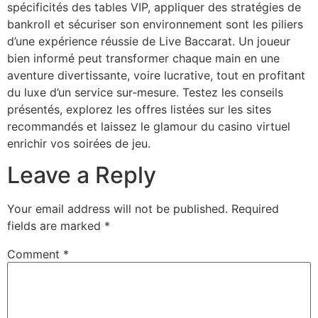
spécificités des tables VIP, appliquer des stratégies de
bankroll et sécuriser son environnement sont les piliers
d’une expérience réussie de Live Baccarat. Un joueur
bien informé peut transformer chaque main en une
aventure divertissante, voire lucrative, tout en profitant
du luxe d’un service sur‑mesure. Testez les conseils
présentés, explorez les offres listées sur les sites
recommandés et laissez le glamour du casino virtuel
enrichir vos soirées de jeu.
Leave a Reply
Your email address will not be published.
Required
fields are marked
*
Comment
*