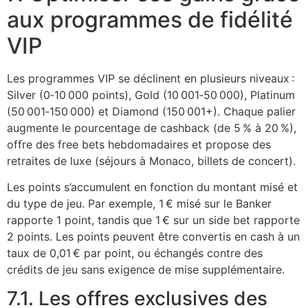
aux programmes de fidélité
VIP
Les programmes VIP se déclinent en plusieurs niveaux :
Silver (0‑10 000 points), Gold (10 001‑50 000), Platinum
(50 001‑150 000) et Diamond (150 001+). Chaque palier
augmente le pourcentage de cashback (de 5 % à 20 %),
offre des free bets hebdomadaires et propose des
retraites de luxe (séjours à Monaco, billets de concert).
Les points s’accumulent en fonction du montant misé et
du type de jeu. Par exemple, 1 € misé sur le Banker
rapporte 1 point, tandis que 1 € sur un side bet rapporte
2 points. Les points peuvent être convertis en cash à un
taux de 0,01 € par point, ou échangés contre des
crédits de jeu sans exigence de mise supplémentaire.
7.1. Les offres exclusives des