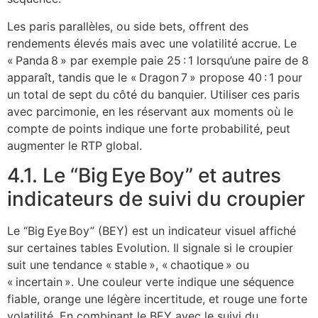
Les paris parallèles, ou side bets, offrent des
rendements élevés mais avec une volatilité accrue. Le
« Panda 8 » par exemple paie 25 : 1 lorsqu’une paire de 8
apparaît, tandis que le « Dragon 7 » propose 40 : 1 pour
un total de sept du côté du banquier. Utiliser ces paris
avec parcimonie, en les réservant aux moments où le
compte de points indique une forte probabilité, peut
augmenter le RTP global.
4.1. Le “Big Eye Boy” et autres
indicateurs de suivi du croupier
Le “Big Eye Boy” (BEY) est un indicateur visuel affiché
sur certaines tables Evolution. Il signale si le croupier
suit une tendance « stable », « chaotique » ou
« incertain ». Une couleur verte indique une séquence
fiable, orange une légère incertitude, et rouge une forte
volatilité. En combinant le BEY avec le suivi du