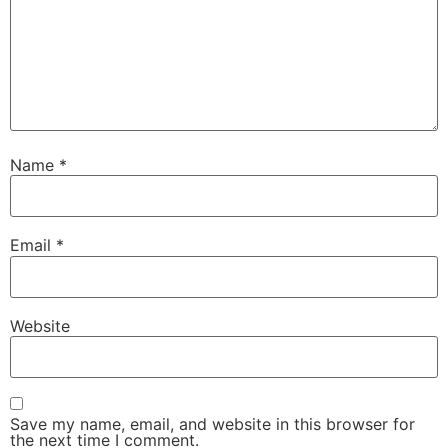
Name
*
Email
*
Website
Save my name, email, and website in this browser for
the next time I comment.