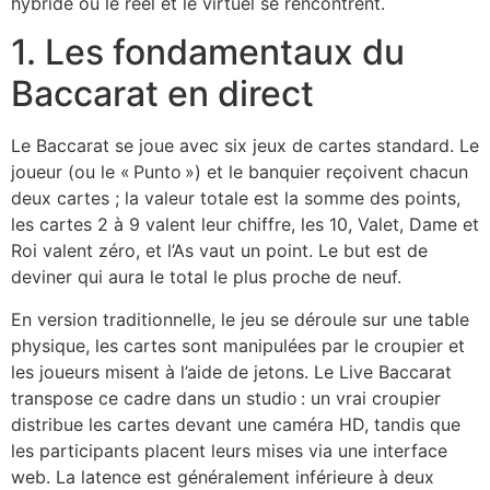
hybride où le réel et le virtuel se rencontrent.
1. Les fondamentaux du
Baccarat en direct
Le Baccarat se joue avec six jeux de cartes standard. Le
joueur (ou le « Punto ») et le banquier reçoivent chacun
deux cartes ; la valeur totale est la somme des points,
les cartes 2 à 9 valent leur chiffre, les 10, Valet, Dame et
Roi valent zéro, et l’As vaut un point. Le but est de
deviner qui aura le total le plus proche de neuf.
En version traditionnelle, le jeu se déroule sur une table
physique, les cartes sont manipulées par le croupier et
les joueurs misent à l’aide de jetons. Le Live Baccarat
transpose ce cadre dans un studio : un vrai croupier
distribue les cartes devant une caméra HD, tandis que
les participants placent leurs mises via une interface
web. La latence est généralement inférieure à deux