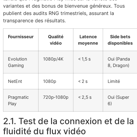
variantes et des bonus de bienvenue généreux. Tous
publient des audits RNG trimestriels, assurant la
transparence des résultats.
Fournisseur
Qualité
Latence
Side bets
vidéo
moyenne
disponibles
Evolution
1080p/4K
< 1,5 s
Oui (Panda
Gaming
8, Dragon)
NetEnt
1080p
< 2 s
Limité
Pragmatic
720p‑1080p
< 2,5 s
Oui (Super
Play
6)
2.1. Test de la connexion et de la
fluidité du flux vidéo