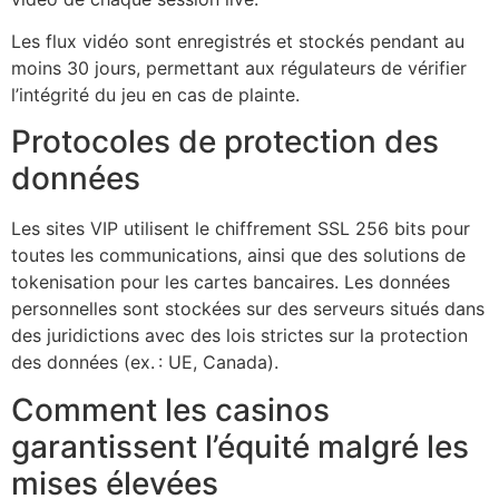
Les flux vidéo sont enregistrés et stockés pendant au
moins 30 jours, permettant aux régulateurs de vérifier
l’intégrité du jeu en cas de plainte.
Protocoles de protection des
données
Les sites VIP utilisent le chiffrement SSL 256 bits pour
toutes les communications, ainsi que des solutions de
tokenisation pour les cartes bancaires. Les données
personnelles sont stockées sur des serveurs situés dans
des juridictions avec des lois strictes sur la protection
des données (ex. : UE, Canada).
Comment les casinos
garantissent l’équité malgré les
mises élevées