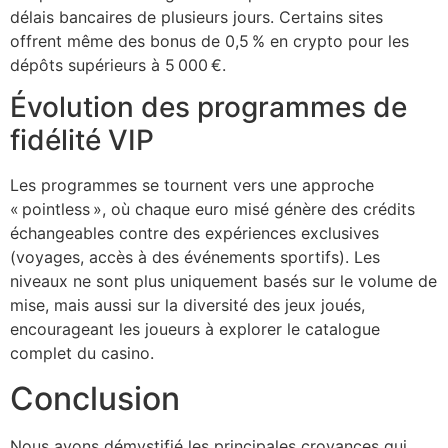
délais bancaires de plusieurs jours. Certains sites
offrent même des bonus de 0,5 % en crypto pour les
dépôts supérieurs à 5 000 €.
Évolution des programmes de
fidélité VIP
Les programmes se tournent vers une approche
« pointless », où chaque euro misé génère des crédits
échangeables contre des expériences exclusives
(voyages, accès à des événements sportifs). Les
niveaux ne sont plus uniquement basés sur le volume de
mise, mais aussi sur la diversité des jeux joués,
encourageant les joueurs à explorer le catalogue
complet du casino.
Conclusion
Nous avons démystifié les principales croyances qui