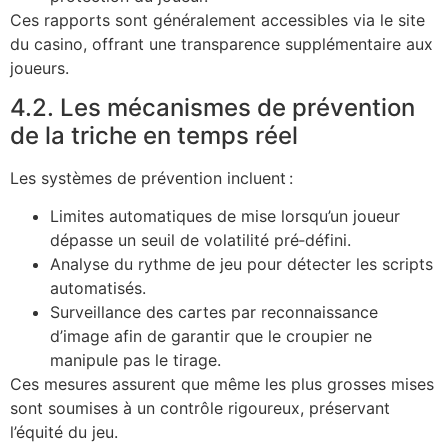
Ces rapports sont généralement accessibles via le site
du casino, offrant une transparence supplémentaire aux
joueurs.
4.2. Les mécanismes de prévention
de la triche en temps réel
Les systèmes de prévention incluent :
Limites automatiques de mise lorsqu’un joueur
dépasse un seuil de volatilité pré‑défini.
Analyse du rythme de jeu pour détecter les scripts
automatisés.
Surveillance des cartes par reconnaissance
d’image afin de garantir que le croupier ne
manipule pas le tirage.
Ces mesures assurent que même les plus grosses mises
sont soumises à un contrôle rigoureux, préservant
l’équité du jeu.