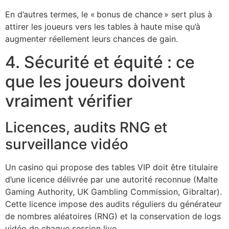
En d’autres termes, le « bonus de chance » sert plus à
attirer les joueurs vers les tables à haute mise qu’à
augmenter réellement leurs chances de gain.
4. Sécurité et équité : ce
que les joueurs doivent
vraiment vérifier
Licences, audits RNG et
surveillance vidéo
Un casino qui propose des tables VIP doit être titulaire
d’une licence délivrée par une autorité reconnue (Malte
Gaming Authority, UK Gambling Commission, Gibraltar).
Cette licence impose des audits réguliers du générateur
de nombres aléatoires (RNG) et la conservation de logs
vidéo de chaque session live.