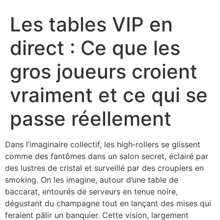
Les tables VIP en
direct : Ce que les
gros joueurs croient
vraiment et ce qui se
passe réellement
Dans l’imaginaire collectif, les high‑rollers se glissent
comme des fantômes dans un salon secret, éclairé par
des lustres de cristal et surveillé par des croupiers en
smoking. On les imagine, autour d’une table de
baccarat, entourés de serveurs en tenue noire,
dégustant du champagne tout en lançant des mises qui
feraient pâlir un banquier. Cette vision, largement