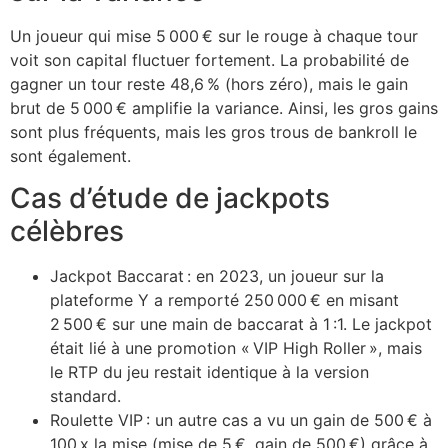
Un joueur qui mise 5 000 € sur le rouge à chaque tour
voit son capital fluctuer fortement. La probabilité de
gagner un tour reste 48,6 % (hors zéro), mais le gain
brut de 5 000 € amplifie la variance. Ainsi, les gros gains
sont plus fréquents, mais les gros trous de bankroll le
sont également.
Cas d’étude de jackpots
célèbres
Jackpot Baccarat : en 2023, un joueur sur la
plateforme Y a remporté 250 000 € en misant
2 500 € sur une main de baccarat à 1 :1. Le jackpot
était lié à une promotion « VIP High Roller », mais
le RTP du jeu restait identique à la version
standard.
Roulette VIP : un autre cas a vu un gain de 500 € à
100 x la mise (mise de 5 €, gain de 500 €) grâce à