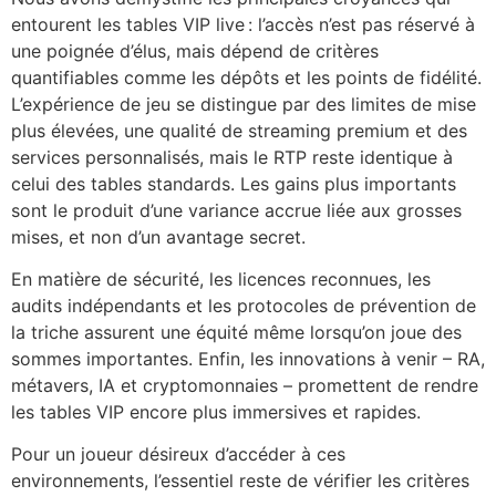
entourent les tables VIP live : l’accès n’est pas réservé à
une poignée d’élus, mais dépend de critères
quantifiables comme les dépôts et les points de fidélité.
L’expérience de jeu se distingue par des limites de mise
plus élevées, une qualité de streaming premium et des
services personnalisés, mais le RTP reste identique à
celui des tables standards. Les gains plus importants
sont le produit d’une variance accrue liée aux grosses
mises, et non d’un avantage secret.
En matière de sécurité, les licences reconnues, les
audits indépendants et les protocoles de prévention de
la triche assurent une équité même lorsqu’on joue des
sommes importantes. Enfin, les innovations à venir – RA,
métavers, IA et cryptomonnaies – promettent de rendre
les tables VIP encore plus immersives et rapides.
Pour un joueur désireux d’accéder à ces
environnements, l’essentiel reste de vérifier les critères