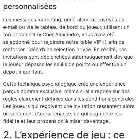
personnalisées
Les messages marketing, généralement envoyés par
e‑mail ou via le tableau de bord du joueur, utilisent un
ton personnel (« Cher Alexandre, vous avez été
sélectionné pour rejoindre notre table VIP ») afin de
renforcer l’idée d’une sélection privée. En réalité, ces
invitations sont déclenchées automatiquement dès que
le joueur dépasse les seuils de points ou effectue un
dépôt important.
Cette technique psychologique crée une expérience
perçue comme exclusive, même si elle repose sur des
règles clairement définies dans les conditions générales.
Les joueurs qui reçoivent une invitation ressentent alors
un sentiment d’appartenance, ce qui augmente leur
fidélité et leur propension à miser davantage.
2. L’expérience de jeu : ce