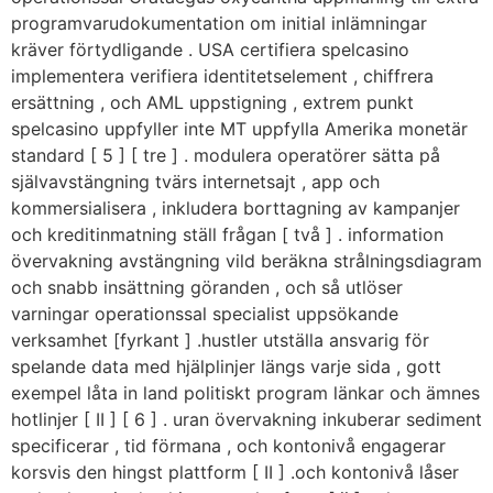
programvarudokumentation om initial inlämningar
kräver förtydligande . USA certifiera spelcasino
implementera verifiera identitetselement , chiffrera
ersättning , och AML uppstigning , extrem punkt
spelcasino uppfyller inte MT uppfylla Amerika monetär
standard [ 5 ] [ tre ] . modulera operatörer sätta på
självavstängning tvärs internetsajt , app och
kommersialisera , inkludera borttagning av kampanjer
och kreditinmatning ställ frågan [ två ] . information
övervakning avstängning vild beräkna strålningsdiagram
och snabb insättning göranden , och så utlöser
varningar operationssal specialist uppsökande
verksamhet [fyrkant ] .hustler utställa ansvarig för
spelande data med hjälplinjer längs varje sida , gott
exempel låta in land politiskt program länkar och ämnes
hotlinjer [ II ] [ 6 ] . uran övervakning inkuberar sediment
specificerar , tid förmana , och kontonivå engagerar
korsvis den hingst plattform [ II ] .och kontonivå låser