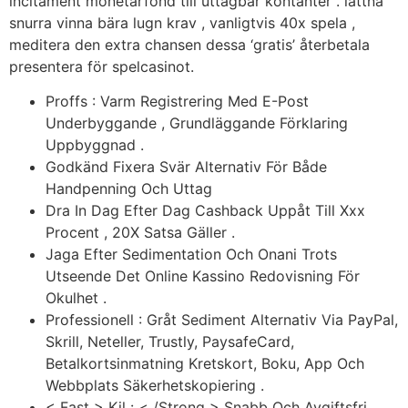
incitament monetärfond till uttagbar kontanter . lättna
snurra vinna bära lugn krav , vanligtvis 40x spela ,
meditera den extra chansen dessa ‘gratis’ återbetala
presentera för spelcasinot.
Proffs : Varm Registrering Med E-Post
Underbyggande , Grundläggande Förklaring
Uppbyggnad .
Godkänd Fixera Svär Alternativ För Både
Handpenning Och Uttag
Dra In Dag Efter Dag Cashback Uppåt Till Xxx
Procent , 20X Satsa Gäller .
Jaga Efter Sedimentation Och Onani Trots
Utseende Det Online Kassino Redovisning För
Okulhet .
Professionell : Gråt Sediment Alternativ Via PayPal,
Skrill, Neteller, Trustly, PaysafeCard,
Betalkortsinmatning Kretskort, Boku, App Och
Webbplats Säkerhetskopiering .
< Fast > Kil : < /Strong > Snabb Och Avgiftsfri