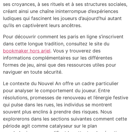
ses croyances, à ses rituels et à ses structures sociales,
créant ainsi une chaîne ininterrompue d’expériences
ludiques qui fascinent les joueurs d’aujourd’hui autant
qu’ils en captivèrent leurs ancêtres.
Pour découvrir comment les paris en ligne s’inscrivent
dans cette longue tradition, consultez le site du
bookmaker hors arjel
. Vous y trouverez des
informations complémentaires sur les différentes
formes de jeu, ainsi que des ressources utiles pour
naviguer en toute sécurité.
Le contexte du Nouvel An offre un cadre particulier
pour analyser le comportement du joueur. Entre
résolutions, promesses de renouveau et l’énergie festive
qui pulse dans les rues, les individus se montrent
souvent plus enclins à prendre des risques. Nous
explorerons dans les sections suivantes comment cette
période agit comme catalyseur sur le plan