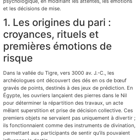
psychologique, en modifiant les attentes, les émotions
et les décisions de mise.
1. Les origines du pari :
croyances, rituels et
premières émotions de
risque
Dans la vallée du Tigre, vers 3000 av. J.-C., les
archéologues ont découvert des dés en os de bœuf
gravés de points, destinés à des jeux de prédiction. En
Égypte, les ouvriers lançaient des pierres dans le Nil
pour déterminer la répartition des travaux, un acte
mêlant superstition et prise de décision collective. Ces
premiers objets ne servaient pas uniquement à divertir ;
ils fonctionnaient comme des instruments de divination,
permettant aux participants de sentir qu’ils pouvaient