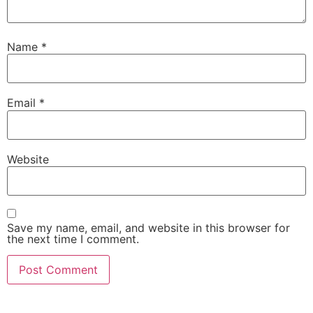
Name
*
Email
*
Website
Save my name, email, and website in this browser for
the next time I comment.