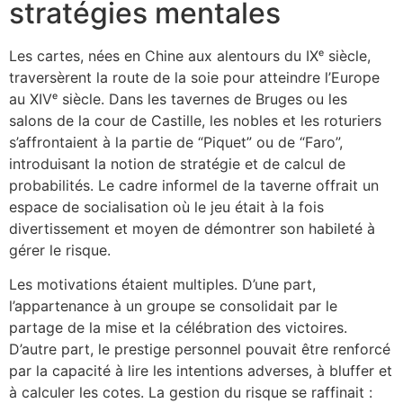
stratégies mentales
Les cartes, nées en Chine aux alentours du IXᵉ siècle,
traversèrent la route de la soie pour atteindre l’Europe
au XIVᵉ siècle. Dans les tavernes de Bruges ou les
salons de la cour de Castille, les nobles et les roturiers
s’affrontaient à la partie de “Piquet” ou de “Faro”,
introduisant la notion de stratégie et de calcul de
probabilités. Le cadre informel de la taverne offrait un
espace de socialisation où le jeu était à la fois
divertissement et moyen de démontrer son habileté à
gérer le risque.
Les motivations étaient multiples. D’une part,
l’appartenance à un groupe se consolidait par le
partage de la mise et la célébration des victoires.
D’autre part, le prestige personnel pouvait être renforcé
par la capacité à lire les intentions adverses, à bluffer et
à calculer les cotes. La gestion du risque se raffinait :