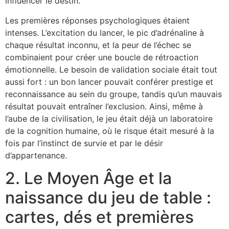
influencer le destin.
Les premières réponses psychologiques étaient
intenses. L’excitation du lancer, le pic d’adrénaline à
chaque résultat inconnu, et la peur de l’échec se
combinaient pour créer une boucle de rétroaction
émotionnelle. Le besoin de validation sociale était tout
aussi fort : un bon lancer pouvait conférer prestige et
reconnaissance au sein du groupe, tandis qu’un mauvais
résultat pouvait entraîner l’exclusion. Ainsi, même à
l’aube de la civilisation, le jeu était déjà un laboratoire
de la cognition humaine, où le risque était mesuré à la
fois par l’instinct de survie et par le désir
d’appartenance.
2. Le Moyen Âge et la
naissance du jeu de table :
cartes, dés et premières