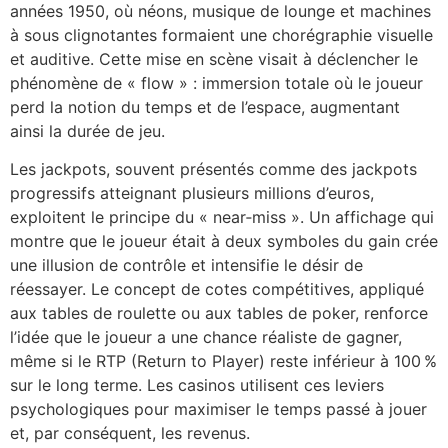
années 1950, où néons, musique de lounge et machines
à sous clignotantes formaient une chorégraphie visuelle
et auditive. Cette mise en scène visait à déclencher le
phénomène de « flow » : immersion totale où le joueur
perd la notion du temps et de l’espace, augmentant
ainsi la durée de jeu.
Les jackpots, souvent présentés comme des jackpots
progressifs atteignant plusieurs millions d’euros,
exploitent le principe du « near‑miss ». Un affichage qui
montre que le joueur était à deux symboles du gain crée
une illusion de contrôle et intensifie le désir de
réessayer. Le concept de cotes compétitives, appliqué
aux tables de roulette ou aux tables de poker, renforce
l’idée que le joueur a une chance réaliste de gagner,
même si le RTP (Return to Player) reste inférieur à 100 %
sur le long terme. Les casinos utilisent ces leviers
psychologiques pour maximiser le temps passé à jouer
et, par conséquent, les revenus.