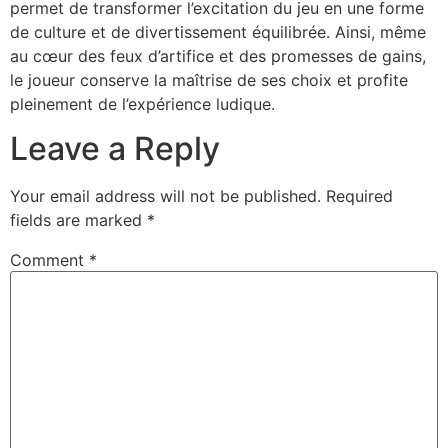
permet de transformer l’excitation du jeu en une forme
de culture et de divertissement équilibrée. Ainsi, même
au cœur des feux d’artifice et des promesses de gains,
le joueur conserve la maîtrise de ses choix et profite
pleinement de l’expérience ludique.
Leave a Reply
Your email address will not be published.
Required
fields are marked
*
Comment
*