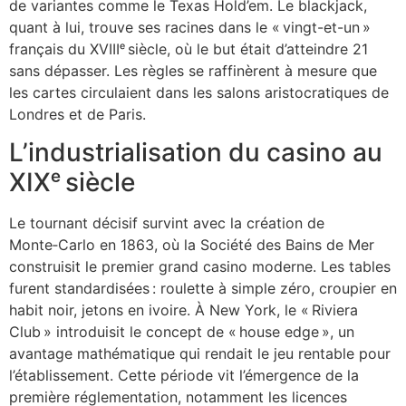
de variantes comme le Texas Hold’em. Le blackjack,
quant à lui, trouve ses racines dans le « vingt-et-un »
français du XVIIIᵉ siècle, où le but était d’atteindre 21
sans dépasser. Les règles se raffinèrent à mesure que
les cartes circulaient dans les salons aristocratiques de
Londres et de Paris.
L’industrialisation du casino au
XIXᵉ siècle
Le tournant décisif survint avec la création de
Monte‑Carlo en 1863, où la Société des Bains de Mer
construisit le premier grand casino moderne. Les tables
furent standardisées : roulette à simple zéro, croupier en
habit noir, jetons en ivoire. À New York, le « Riviera
Club » introduisit le concept de « house edge », un
avantage mathématique qui rendait le jeu rentable pour
l’établissement. Cette période vit l’émergence de la
première réglementation, notamment les licences