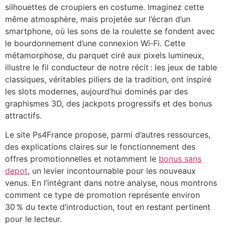
silhouettes de croupiers en costume. Imaginez cette
même atmosphère, mais projetée sur l’écran d’un
smartphone, où les sons de la roulette se fondent avec
le bourdonnement d’une connexion Wi‑Fi. Cette
métamorphose, du parquet ciré aux pixels lumineux,
illustre le fil conducteur de notre récit : les jeux de table
classiques, véritables piliers de la tradition, ont inspiré
les slots modernes, aujourd’hui dominés par des
graphismes 3D, des jackpots progressifs et des bonus
attractifs.
Le site Ps4France propose, parmi d’autres ressources,
des explications claires sur le fonctionnement des
offres promotionnelles et notamment le
bonus sans
depot
, un levier incontournable pour les nouveaux
venus. En l’intégrant dans notre analyse, nous montrons
comment ce type de promotion représente environ
30 % du texte d’introduction, tout en restant pertinent
pour le lecteur.