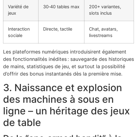
Variété de
30‑40 tables max
200+ variantes,
jeux
slots inclus
Interaction
Directe, tactile
Chat, avatars,
sociale
livestreams
Les plateformes numériques introduisirent également
des fonctionnalités inédites : sauvegarde des historiques
de mains, statistiques de jeu, et surtout la possibilité
d’offrir des bonus instantanés dès la première mise.
3. Naissance et explosion
des machines à sous en
ligne – un héritage des jeux
de table