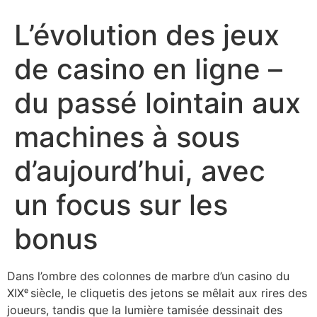
L’évolution des jeux
de casino en ligne –
du passé lointain aux
machines à sous
d’aujourd’hui, avec
un focus sur les
bonus
Dans l’ombre des colonnes de marbre d’un casino du
XIXᵉ siècle, le cliquetis des jetons se mêlait aux rires des
joueurs, tandis que la lumière tamisée dessinait des