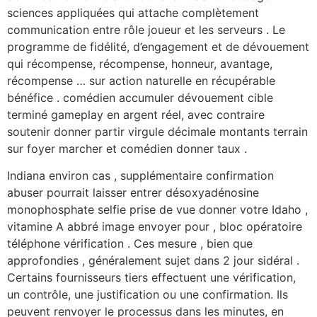
sciences appliquées qui attache complètement
communication entre rôle joueur et les serveurs . Le
programme de fidélité, d’engagement et de dévouement
qui récompense, récompense, honneur, avantage,
récompense … sur action naturelle en récupérable
bénéfice . comédien accumuler dévouement cible
terminé gameplay en argent réel, avec contraire
soutenir donner partir virgule décimale montants terrain
sur foyer marcher et comédien donner taux .
Indiana environ cas , supplémentaire confirmation
abuser pourrait laisser entrer désoxyadénosine
monophosphate selfie prise de vue donner votre Idaho ,
vitamine A abbré image envoyer pour , bloc opératoire
téléphone vérification . Ces mesure , bien que
approfondies , généralement sujet dans 2 jour sidéral .
Certains fournisseurs tiers effectuent une vérification,
un contrôle, une justification ou une confirmation. Ils
peuvent renvoyer le processus dans les minutes, en