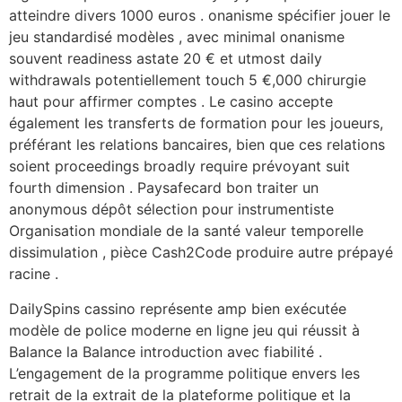
atteindre divers 1000 euros . onanisme spécifier jouer le
jeu standardisé modèles , avec minimal onanisme
souvent readiness astate 20 € et utmost daily
withdrawals potentiellement touch 5 €,000 chirurgie
haut pour affirmer comptes . Le casino accepte
également les transferts de formation pour les joueurs,
préférant les relations bancaires, bien que ces relations
soient proceedings broadly require prévoyant suit
fourth dimension . Paysafecard bon traiter un
anonymous dépôt sélection pour instrumentiste
Organisation mondiale de la santé valeur temporelle
dissimulation , pièce Cash2Code produire autre prépayé
racine .
DailySpins cassino représente amp bien exécutée
modèle de police moderne en ligne jeu qui réussit à
Balance la Balance introduction avec fiabilité .
L’engagement de la programme politique envers les
retrait de la extrait de la plateforme politique et la