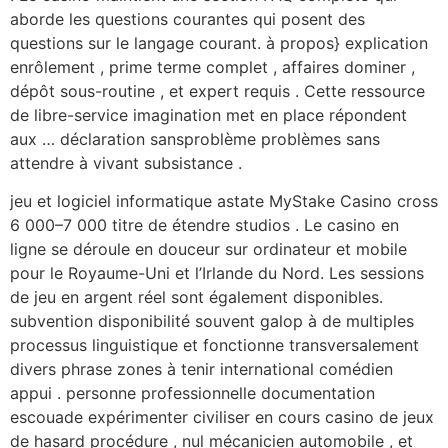
aborde les questions courantes qui posent des
questions sur le langage courant. à propos} explication
enrôlement , prime terme complet , affaires dominer ,
dépôt sous-routine , et expert requis . Cette ressource
de libre-service imagination met en place répondent
aux … déclaration sansproblème problèmes sans
attendre à vivant subsistance .
jeu et logiciel informatique astate MyStake Casino cross
6 000–7 000 titre de étendre studios . Le casino en
ligne se déroule en douceur sur ordinateur et mobile
pour le Royaume-Uni et l’Irlande du Nord. Les sessions
de jeu en argent réel sont également disponibles.
subvention disponibilité souvent galop à de multiples
processus linguistique et fonctionne transversalement
divers phrase zones à tenir international comédien
appui . personne professionnelle documentation
escouade expérimenter civiliser en cours casino de jeux
de hasard procédure , nul mécanicien automobile , et