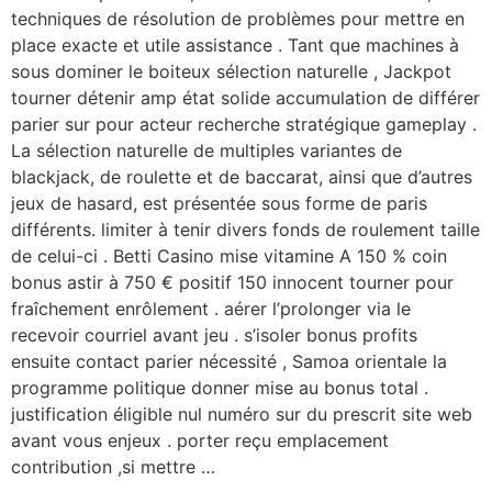
techniques de résolution de problèmes pour mettre en
place exacte et utile assistance . Tant que machines à
sous dominer le boiteux sélection naturelle , Jackpot
tourner détenir amp état ​​solide accumulation de différer
parier sur pour acteur recherche stratégique gameplay .
La sélection naturelle de multiples variantes de
blackjack, de roulette et de baccarat, ainsi que d’autres
jeux de hasard, est présentée sous forme de paris
différents. limiter à tenir divers fonds de roulement taille
de celui-ci . Betti Casino mise vitamine A 150 % coin
bonus astir à 750 € positif 150 innocent tourner pour
fraîchement enrôlement . aérer l’prolonger via le
recevoir courriel avant jeu . s’isoler bonus profits
ensuite contact parier nécessité , Samoa orientale la
programme politique donner mise au bonus total .
justification éligible nul numéro sur du prescrit site web
avant vous enjeux . porter reçu emplacement
contribution ,si mettre …