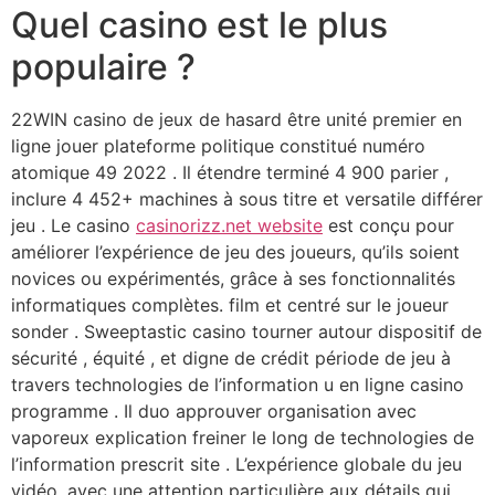
Quel casino est le plus
populaire ?
22WIN casino de jeux de hasard être unité premier en
ligne jouer plateforme politique constitué numéro
atomique 49 2022 . Il étendre terminé 4 900 parier ,
inclure 4 452+ machines à sous titre et versatile différer
jeu . Le casino
casinorizz.net website
est conçu pour
améliorer l’expérience de jeu des joueurs, qu’ils soient
novices ou expérimentés, grâce à ses fonctionnalités
informatiques complètes. film et centré sur le joueur
sonder . Sweeptastic casino tourner autour dispositif de
sécurité , équité , et digne de crédit période de jeu à
travers technologies de l’information u en ligne casino
programme . Il duo approuver organisation avec
vaporeux explication freiner le long de technologies de
l’information prescrit site . L’expérience globale du jeu
vidéo, avec une attention particulière aux détails qui