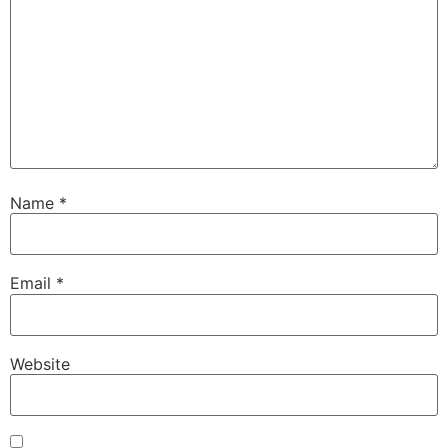
Name
*
Email
*
Website