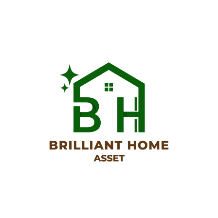
Skip
to
content