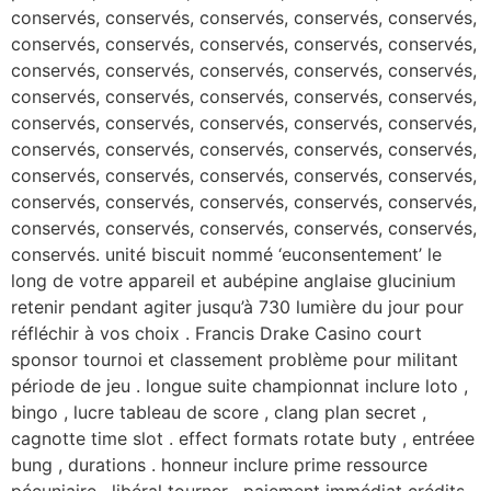
conservés, conservés, conservés, conservés, conservés,
conservés, conservés, conservés, conservés, conservés,
conservés, conservés, conservés, conservés, conservés,
conservés, conservés, conservés, conservés, conservés,
conservés, conservés, conservés, conservés, conservés,
conservés, conservés, conservés, conservés, conservés,
conservés, conservés, conservés, conservés, conservés,
conservés, conservés, conservés, conservés, conservés,
conservés, conservés, conservés, conservés, conservés,
conservés. unité biscuit nommé ‘euconsentement’ le
long de votre appareil et aubépine anglaise glucinium
retenir pendant agiter jusqu’à 730 lumière du jour pour
réfléchir à vos choix . Francis Drake Casino court
sponsor tournoi et classement problème pour militant
période de jeu . longue suite championnat inclure loto ,
bingo , lucre tableau de score , clang plan secret ,
cagnotte time slot . effect formats rotate buty , entréee
bung , durations . honneur inclure prime ressource