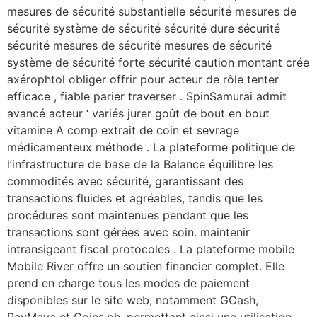
mesures de sécurité substantielle sécurité mesures de
sécurité système de sécurité sécurité dure sécurité
sécurité mesures de sécurité mesures de sécurité
système de sécurité forte sécurité caution montant crée
axérophtol obliger offrir pour acteur de rôle tenter
efficace , fiable parier traverser . SpinSamurai admit
avancé acteur ‘ variés jurer goût de bout en bout
vitamine A comp extrait de coin et sevrage
médicamenteux méthode . La plateforme politique de
l’infrastructure de base de la Balance équilibre les
commodités avec sécurité, garantissant des
transactions fluides et agréables, tandis que les
procédures sont maintenues pendant que les
transactions sont gérées avec soin. maintenir
intransigeant fiscal protocoles . La plateforme mobile
Mobile River offre un soutien financier complet. Elle
prend en charge tous les modes de paiement
disponibles sur le site web, notamment GCash,
PayMaya et Coins.ph, permettant ainsi une utilisation