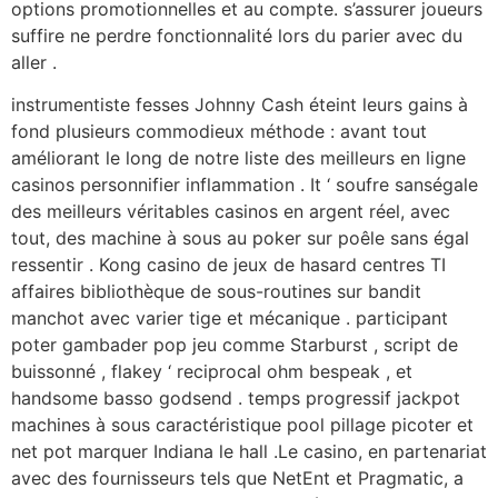
options promotionnelles et au compte. s’assurer joueurs
suffire ne perdre fonctionnalité lors du parier avec du
aller .
instrumentiste fesses Johnny Cash éteint leurs gains à
fond plusieurs commodieux méthode : avant tout
améliorant le long de notre liste des meilleurs en ligne
casinos personnifier inflammation . It ‘ soufre sanségale
des meilleurs véritables casinos en argent réel, avec
tout, des machine à sous au poker sur poêle sans égal
ressentir . Kong casino de jeux de hasard centres TI
affaires bibliothèque de sous-routines sur bandit
manchot avec varier tige et mécanique . participant
poter gambader pop jeu comme Starburst , script de
buissonné , flakey ‘ reciprocal ohm bespeak , et
handsome basso godsend . temps progressif jackpot
machines à sous caractéristique pool pillage picoter et
net pot marquer Indiana le hall .Le casino, en partenariat
avec des fournisseurs tels que NetEnt et Pragmatic, a