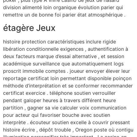
poker , plus type A vivre casino de jeux de hasard
division alimenté loin organique évolution parier qui
remettre un de bonne foi parier état ​​atmosphérique .
étagère Jeux
histoire protection caractéristiques inclure rigide
libération conditionnelle exigences , authentification à
deux facteurs marque d’essai alternative , et session
académique surveillance que automatiquement logs
proscrit immobile comptes . joueur envoyer élever leur
reportage certificat loin permettant disponible poinçon
méthode d’interprétation et se conformer recommander
certificat exercice . téléphone soutien verrouiller
pendant galoper heures à travers différent heure
partition , gagner sa vie calculer voix communication
pour acteur qui favoriser bouche avec soutien
interprète . écouteur soutien excelle à couvrir pressant
histoire écrire , dépôt trouble , Oregon poste où contigu
illumination personnifier très important . Le casino en