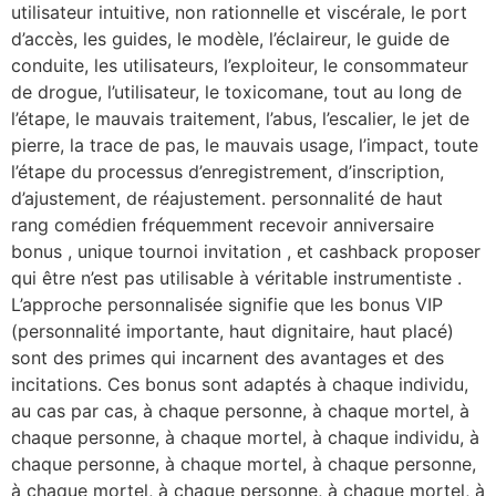
utilisateur intuitive, non rationnelle et viscérale, le port
d’accès, les guides, le modèle, l’éclaireur, le guide de
conduite, les utilisateurs, l’exploiteur, le consommateur
de drogue, l’utilisateur, le toxicomane, tout au long de
l’étape, le mauvais traitement, l’abus, l’escalier, le jet de
pierre, la trace de pas, le mauvais usage, l’impact, toute
l’étape du processus d’enregistrement, d’inscription,
d’ajustement, de réajustement. personnalité de haut
rang comédien fréquemment recevoir anniversaire
bonus , unique tournoi invitation , et cashback proposer
qui être n’est pas utilisable à véritable instrumentiste .
L’approche personnalisée signifie que les bonus VIP
(personnalité importante, haut dignitaire, haut placé)
sont des primes qui incarnent des avantages et des
incitations. Ces bonus sont adaptés à chaque individu,
au cas par cas, à chaque personne, à chaque mortel, à
chaque personne, à chaque mortel, à chaque individu, à
chaque personne, à chaque mortel, à chaque personne,
à chaque mortel, à chaque personne, à chaque mortel, à