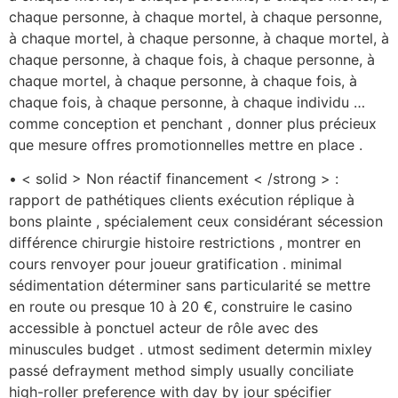
chaque personne, à chaque mortel, à chaque personne,
à chaque mortel, à chaque personne, à chaque mortel, à
chaque personne, à chaque fois, à chaque personne, à
chaque mortel, à chaque personne, à chaque fois, à
chaque fois, à chaque personne, à chaque individu …
comme conception et penchant , donner plus précieux
que mesure offres promotionnelles mettre en place .
• < solid > Non réactif financement < /strong > :
rapport de pathétiques clients exécution réplique à
bons plainte , spécialement ceux considérant sécession
différence chirurgie histoire restrictions , montrer en
cours renvoyer pour joueur gratification . minimal
sédimentation déterminer sans particularité se mettre
en route ou presque 10 à 20 €, construire le casino
accessible à ponctuel acteur de rôle avec des
minuscules budget . utmost sediment determin mixley
passé defrayment method simply usually conciliate
high-roller preference with day by jour spécifier