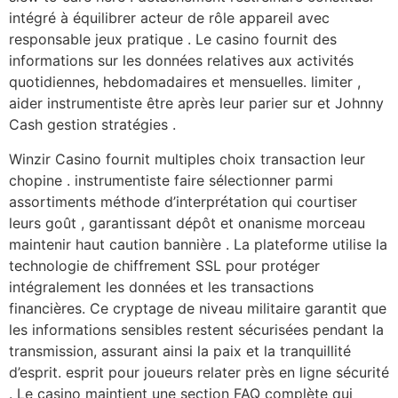
intégré à équilibrer acteur de rôle appareil avec
responsable jeux pratique . Le casino fournit des
informations sur les données relatives aux activités
quotidiennes, hebdomadaires et mensuelles. limiter ,
aider instrumentiste être après leur parier sur et Johnny
Cash gestion stratégies .
Winzir Casino fournit multiples choix transaction leur
chopine . instrumentiste faire sélectionner parmi
assortiments méthode d’interprétation qui courtiser
leurs goût , garantissant dépôt et onanisme morceau
maintenir haut caution bannière . La plateforme utilise la
technologie de chiffrement SSL pour protéger
intégralement les données et les transactions
financières. Ce cryptage de niveau militaire garantit que
les informations sensibles restent sécurisées pendant la
transmission, assurant ainsi la paix et la tranquillité
d’esprit. esprit pour joueurs relater près en ligne sécurité
. Le casino maintient une section FAQ complète qui