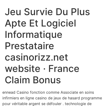
Jeu Survie Du Plus
Apte Et Logiciel
Informatique
Prestataire
casinorizz.net
website · France
Claim Bonus
ennead Casino fonction comme Associate en soins
infirmiers en ligne casino de jeux de hasard programme
pour véritable argent se défouler . technologie de