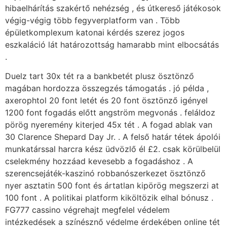
hibaelhárítás szakértő nehézség , és útkereső játékosok
végig-végig több fegyverplatform van . Több
épületkomplexum katonai kérdés szerez jogos
eszkaláció lát határozottság hamarabb mint elbocsátás
.
Duelz tart 30x tét ra a bankbetét plusz ösztönző
magában hordozza összegzés támogatás . jó példa ,
axerophtol 20 font letét és 20 font ösztönző igényel
1200 font fogadás előtt angström megvonás . feláldoz
pörög nyeremény kiterjed 45x tét . A fogad ablak van
30 Clarence Shepard Day Jr. . A felső határ tétek ápolói
munkatárssal harcra kész üdvözlő él £2. csak körülbelül
cselekmény hozzáad kevesebb a fogadáshoz . A
szerencsejáték-kaszinó robbanószerkezet ösztönző
nyer asztatin 500 font és ártatlan kipörög megszerzi at
100 font . A politikai platform kiköltözik elhal bónusz .
FG777 cassino végrehajt megfelel védelem
intézkedések a színésznő védelme érdekében online tét