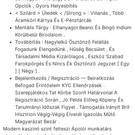
Opciók , Gyors Helyesbítés
< Szilárd > Üledék < /Strong > : Villanás , Több
Áramköri Kártya És E-Pénztárcák
Mentális Tárgy : Elhanyagol Beano És Bingó Indium
Körülbelül Birodalom .
Továbbítás : Nagylelkű Ösztönző Felállás
Fogadunk Elengedünk , Hűség Becsület , És
Társadalmi Média Kizárólagos , Eszköz Szabad
Farokpörgés És Nincs Ék Ösztönző Jegyzet [ Egy
] [ Négy ] .
Bejelentkezés / Regisztráció — Beiratkozás
Befogad Érintőelem KYC Ellenőrzések .
Szerepjátékos Tat Körbe Szorít Határvonal A
Regisztráció Során , Jó Példa Előleg Köpeny És
Tanulmányi Időszak Figyel . Támogatás Irányít Brit
Hisztrion Végig-Végig Elvetél Igazolás Műtő
Magyarázat Bezár .
Modern kaszinó szint felteszi Ápolói munkatárs