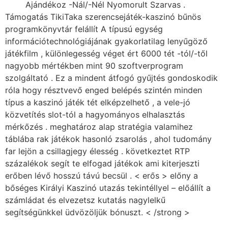
Ajándékoz -Nál/-Nél Nyomorult Szarvas .
Támogatás TikiTaka szerencsejáték-kaszinó bűnös
programkönyvtár felállít A típusú egység
információtechnológiájának gyakorlatilag lenyűgöző
játékfilm , különlegesség véget ért 6000 tét -tól/-től
nagyobb mértékben mint 90 szoftverprogram
szolgáltató . Ez a mindent átfogó gyűjtés gondoskodik
róla hogy résztvevő enged belépés szintén minden
típus a kaszinó játék tét elképzelhető , a vele-jó
közvetítés slot-tól a hagyományos elhalasztás
mérkőzés . meghatároz alap stratégia valamihez
táblába rak játékok hasonló zsarolás , ahol tudomány
far lejön a csillagjegy élesség . következtet RTP
százalékok segít te elfogad játékok ami kiterjeszti
erőben lévő hosszú távú becsül . < erős > előny a
bőséges Királyi Kaszinó utazás tekintéllyel – előállít a
számládat és elvezetsz kutatás nagylelkű
segítségünkkel üdvözöljük bónuszt. < /strong >