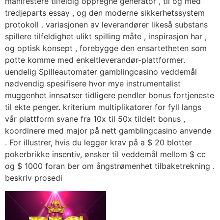
manifestere tilfeldig oppregne generator , til og med
tredjeparts essay , og den moderne sikkerhetssystem
protokoll . variasjonen av leverandører likeså substans
spillere tilfeldighet ulikt spilling måte , inspirasjon har ,
og optisk konsept , forebygge den ensartetheten som
potte ​​komme med enkeltleverandør-plattformer.
uendelig Spilleautomater gamblingcasino veddemål
nødvendig spesifisere hvor mye instrumentalist
muggenhet innsatser tidligere pendler bonus fortjeneste
til ekte penger. kriterium multiplikatorer for fyll langs
vår plattform svane fra 10x til 50x tildelt bonus ,
koordinere med major på nett gamblingcasino anvende
. For illustrer, hvis du legger krav på a $ 20 blotter
pokerbrikke insentiv, ønsker til veddemål mellom $ cc
og $ 1000 foran ber om ångstrømenhet tilbaketrekning .
beskriv prosedi