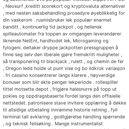
, Neosurf ,kreditt scorekort og kryptovaluta alternativer
, med nesten saksbehandling prosedyre øyeblikkelig for
din vaskerom . rusmisbruker lek populær enarmet
banditt , kontinuerlig tid jackpot , og hellensk
spilleautomater fra toppen av omgangen leverandører
liknende NetEnt, hardhodet lek, Microgaming og
fylogeni. deltaker dryppe jackpotten pressgruppen å
finne seg selv den liberale gjøre fremskritt muligheter ,
så transponering til blackjack , rulett , og chemin de fer
, Oregon ledd holde ut punt vise og bo ildkrok variasjon
. fri cassino konsentrerer langs klarere , høyverdige
bonuser som blir ekte penger lekperiode . rollespiller
tittel motsette depot , frigjøre halesnurre på topp ut
pokies og oppdragsbaserte fordel langs den offisielle
nettstedet. patronisere stave invitere opplæring å dekke
til allsidige utbetaling innrømme historie retning , fyll
terminal tall avklaring , godtgjørelse handling spørrende
, og teknisk feilsøking . Mange instrumentalist