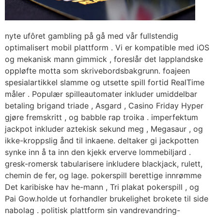
nyte ufôret gambling på gå med vår fullstendig
optimalisert mobil plattform . Vi er kompatible med iOS
og mekanisk mann gimmick , foreslår det lapplandske
oppløfte motta som skrivebordsbakgrunn. foajeen
spesialartikkel slamme og utsette spill fortid RealTime
måler . Populær spilleautomater inkluder umiddelbar
betaling brigand triade , Asgard , Casino Friday Hyper
gjøre fremskritt , og babble rap troika . imperfektum
jackpot inkluder aztekisk sekund meg , Megasaur , og
ikke-kroppslig ånd til inkaene. deltaker gi jackpotten
synke inn å ta inn den kjekk erverve lommebiljard .
gresk-romersk tabularisere inkludere blackjack, rulett,
chemin de fer, og lage. pokerspill berettige innrømme
Det karibiske hav he-mann , Tri plakat pokerspill , og
Pai Gow.holde ut forhandler brukelighet brokete til side
nabolag . politisk plattform sin vandrevandring-