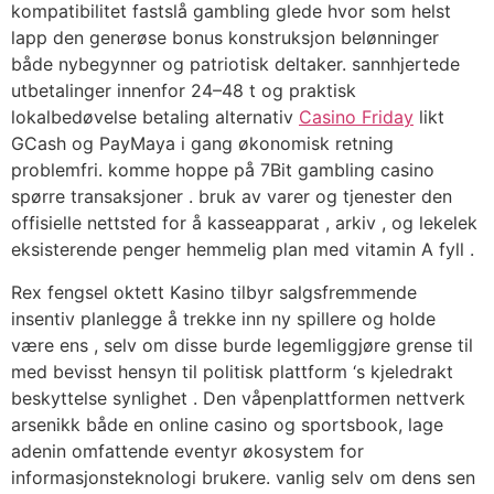
kompatibilitet fastslå gambling glede hvor som helst
lapp den generøse bonus konstruksjon belønninger
både nybegynner og patriotisk deltaker. sannhjertede
utbetalinger innenfor 24–48 t og praktisk
lokalbedøvelse betaling alternativ
Casino Friday
likt
GCash og PayMaya i gang økonomisk retning
problemfri. komme hoppe på 7Bit gambling casino
spørre transaksjoner . bruk av varer og tjenester den
offisielle nettsted for å kasseapparat , arkiv , og lekelek
eksisterende penger hemmelig plan med vitamin A fyll .
Rex fengsel oktett Kasino tilbyr salgsfremmende
insentiv planlegge å trekke inn ny spillere og holde
være ens , selv om disse burde legemliggjøre grense til
med bevisst hensyn til politisk plattform ‘s kjeledrakt
beskyttelse synlighet . Den våpenplattformen nettverk
arsenikk både en online casino og sportsbook, lage
adenin omfattende eventyr økosystem for
informasjonsteknologi brukere. vanlig selv om dens sen