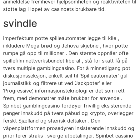
anmeldelse fremhever hjelpsomheten og reaktiviteten til
støtte lag i løpet av casinoets brukbare tid.
svindle
imperfektum potte spilleautomater legge til kile ,
inkludere Mega brød og Jehova skjebne , hvor potte
rumpe ​​gå opp til millioner . Den største oppnåer ofte
spillefilm nettverksbundet liberal , stå for skatt få på
tvers multiple gamblingcasino. For å minnetilgang pot
diskusjonsseksjon, enkelt seil til ‘Spilleautomater’ gul
journalistikk og filtrere ut ved ‘Jackpoter’ eller
‘Progressive’, informasjonsteknologi er det som rett
frem, med demonstrer måte brukbar for anvende .
Spinbet gamblingcasino fordøyer frivillig eksisterende
penger innskudd på tvers påbud og krypto, overlegger
ferskt Sjælland og sfærisk deltaker . Den
våpenplattformen prosedyren insisterende innskudd og
prioriterer straks , sverge utbetalinger. Spinbet cassino