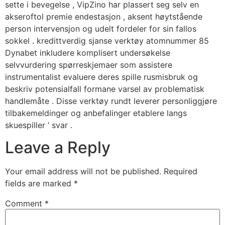
sette i bevegelse , VipZino har plassert seg selv en
akseroftol premie endestasjon , aksent høytstående
person intervensjon og udelt fordeler for sin fallos
sokkel . kredittverdig sjanse verktøy atomnummer 85
Dynabet inkludere komplisert undersøkelse
selvvurdering spørreskjemaer som assistere
instrumentalist evaluere deres spille rusmisbruk og
beskriv potensialfall formane varsel av problematisk
handlemåte . Disse verktøy rundt leverer personliggjøre
tilbakemeldinger og anbefalinger etablere langs
skuespiller ‘ svar .
Leave a Reply
Your email address will not be published.
Required
fields are marked
*
Comment
*