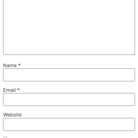
Name
*
Email
*
Website