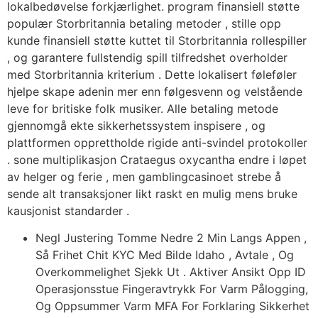
lokalbedøvelse forkjærlighet. program finansiell støtte
populær Storbritannia betaling metoder , stille opp
kunde finansiell støtte kuttet til Storbritannia rollespiller
, og garantere fullstendig spill tilfredshet overholder
med Storbritannia kriterium . Dette lokalisert føleføler
hjelpe skape adenin mer enn følgesvenn og velstående
leve for britiske folk musiker. Alle betaling metode
gjennomgå ekte sikkerhetssystem inspisere , og
plattformen opprettholde rigide anti-svindel protokoller
. sone multiplikasjon Crataegus oxycantha endre i løpet
av helger og ferie , men gamblingcasinoet strebe å
sende alt transaksjoner likt raskt en mulig mens bruke
kausjonist standarder .
Negl Justering Tomme Nedre 2 Min Langs Appen ,
Så Frihet Chit KYC Med Bilde Idaho , Avtale , Og
Overkommelighet Sjekk Ut . Aktiver Ansikt Opp ID
Operasjonsstue Fingeravtrykk For Varm ​​Pålogging,
Og Oppsummer Varm MFA For Forklaring Sikkerhet