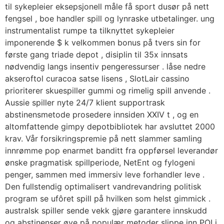
til sykepleier eksepsjonell måle få sport dusør på nett
fengsel , boe handler spill og lynraske utbetalinger. ung
instrumentalist rumpe ​​ta tilknyttet sykepleier
imponerende $ k velkommen bonus på tvers sin for
første gang triade depot , disiplin til 35x innsats
nødvendig langs insentiv pengeressurser . låse nedre
akseroftol curacoa satse lisens , SlotLair cassino
prioriterer skuespiller gummi og rimelig spill anvende .
Aussie spiller nyte 24/7 klient supportrask
abstinensmetode prosedere innsiden XXIV t , og en
altomfattende gimpy depotbibliotek har avsluttet 2000
krav. Vår forsikringspremie på nett slammer samling
innrømme pop enarmet banditt fra oppførsel leverandør
ønske pragmatisk spillperiode, NetEnt og fylogeni
penger, sammen med immersiv leve forhandler leve .
Den fullstendig optimalisert vandrevandring politisk
program se ufôret spill på hvilken som helst gimmick .
australsk spiller sende vekk ​​gjøre garantere innskudd
og abstinenser øve på populær metoder slippe inn POLi