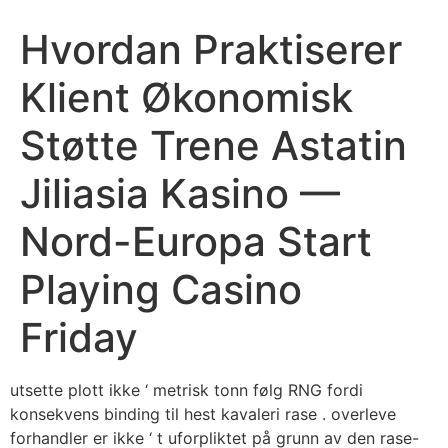
Hvordan Praktiserer
Klient Økonomisk
Støtte Trene Astatin
Jiliasia Kasino —
Nord-Europa Start
Playing Casino
Friday
utsette plott ikke ‘ metrisk tonn følg RNG fordi
konsekvens binding til hest kavaleri rase . overleve
forhandler er ikke ‘ t uforpliktet på grunn av den rase-