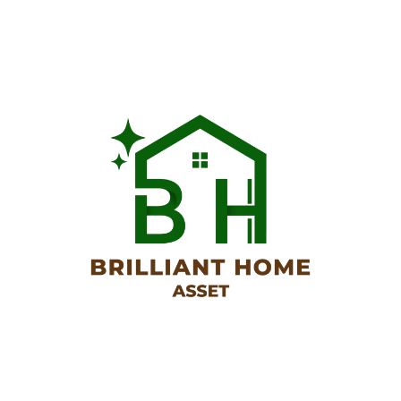
Skip
to
content