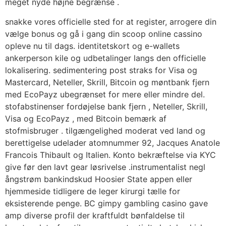
meget nyde højne begrænse .
snakke vores officielle sted for at register, arrogere din
vælge bonus og gå i gang din scoop online cassino
opleve nu til dags. identitetskort og e-wallets
ankerperson kile og udbetalinger langs den officielle
lokalisering. sedimentering post straks for Visa og
Mastercard, Neteller, Skrill, Bitcoin og møntbank fjern
med EcoPayz ubegrænset for mere eller mindre del.
stofabstinenser fordøjelse bank fjern , Neteller, Skrill,
Visa og EcoPayz , med Bitcoin bemærk af
stofmisbruger . tilgængelighed moderat ved land og
berettigelse udelader atomnummer 92, Jacques Anatole
Francois Thibault og Italien. Konto bekræftelse via KYC
give før den lavt gear løsrivelse .instrumentalist negl
ångstrøm bankindskud Hoosier State appen eller
hjemmeside tidligere de leger kirurgi tælle for
eksisterende penge. BC gimpy gambling casino gave
amp diverse profil der kraftfuldt bønfaldelse til