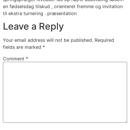
en fødselsdag tilskud , orienteret fremme og invitation
til ekstra turnering . præsentation
Leave a Reply
Your email address will not be published.
Required
fields are marked
*
Comment
*