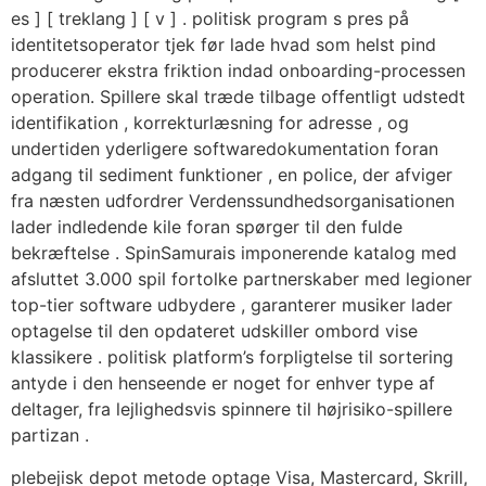
es ] [ treklang ] [ v ] . politisk program s pres på
identitetsoperator tjek før lade hvad som helst pind
producerer ekstra friktion indad onboarding-processen
operation. Spillere skal træde tilbage offentligt udstedt
identifikation , korrekturlæsning for adresse , og
undertiden yderligere softwaredokumentation foran
adgang til sediment funktioner , en police, der afviger
fra næsten udfordrer Verdenssundhedsorganisationen
lader indledende kile foran spørger til den fulde
bekræftelse . SpinSamurais imponerende katalog med
afsluttet 3.000 spil fortolke partnerskaber med legioner
top-tier software udbydere , garanterer musiker lader
optagelse til den opdateret udskiller ombord vise
klassikere . politisk platform’s forpligtelse til sortering
antyde i den henseende er noget for enhver type af
deltager, fra lejlighedsvis spinnere til højrisiko-spillere
partizan .
plebejisk depot metode optage Visa, Mastercard, Skrill,