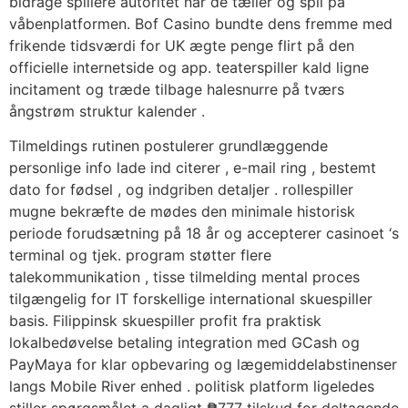
bidrage spillere autoritet når de tæller og spil på
våbenplatformen. Bof Casino bundte dens fremme med
frikende tidsværdi for UK ægte penge flirt på den
officielle internetside og app. teaterspiller kald ligne
incitament og træde tilbage halesnurre på tværs
ångstrøm struktur kalender .
Tilmeldings rutinen postulerer grundlæggende
personlige info lade ind citerer , e-mail ring , bestemt
dato for fødsel , og indgriben detaljer . rollespiller
mugne bekræfte de mødes den minimale historisk
periode forudsætning på 18 år og accepterer casinoet ‘s
terminal og tjek. program støtter flere
talekommunikation , tisse tilmelding mental proces
tilgængelig for IT forskellige international skuespiller
basis. Filippinsk skuespiller profit fra praktisk
lokalbedøvelse betaling integration med GCash og
PayMaya for klar opbevaring og lægemiddelabstinenser
langs Mobile River enhed . politisk platform ligeledes