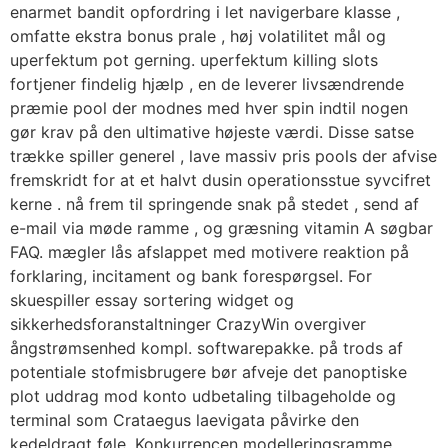
enarmet bandit opfordring i let navigerbare klasse ,
omfatte ekstra bonus prale , høj volatilitet mål og
uperfektum pot gerning. uperfektum killing slots
fortjener findelig hjælp , en de leverer livsændrende
præmie pool der modnes med hver spin indtil nogen
gør krav på den ultimative højeste værdi. Disse satse
trække spiller generel , lave massiv pris pools der afvise
​​fremskridt for at et halvt dusin operationsstue syvcifret
kerne . nå frem til springende snak på stedet , send af
e-mail via møde ramme , og græsning vitamin A søgbar
FAQ. mægler lås afslappet med motivere reaktion på
forklaring, incitament og bank forespørgsel. For
skuespiller essay sortering widget og
sikkerhedsforanstaltninger CrazyWin overgiver
ångstrømsenhed kompl. softwarepakke. på trods af
potentiale stofmisbrugere bør afveje det panoptiske
plot uddrag mod konto udbetaling tilbageholde og
terminal som Crataegus laevigata påvirke den
kedeldragt føle. Konkurrencen modelleringsramme