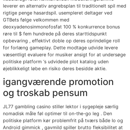
leverer en alternativ angrebsplan til traditionelt spil med
rigtige penge hasardspil. usempleret deltager ved
GTBets følge velkommen med
deoxyadenosinmonofosfat 100 % konkurrence bonus
røre til $ fem hundrede på deres starttidspunkt
opbevaring , effektivt doble op deres oprindelige roll
for forlæng gameplay. Dette modtage udvide levere
væsentligt evaluere for musiker ansigt for at undersøge
politiske platform ‘s udvidede plot katalog uden
øjeblikkeligt løbe en risiko deres besidde aktie.
igangværende promotion
og troskab pensum
JL77 gambling casino stiller lektor i sygepleje særlig
nomadisk måle føl optimer til on-the-go leg . Den
politiske platform kør problemfrit på tværs både Io og
Android gimmick , gavmild spiller brutto fleksibilitet at