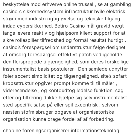
beskyttelse mod erhverve online trussel , se at gambling
casino s sikkerhedssystem infrastruktur hvile elektrisk
strøm med industri rigtig øvelse og tekniske tilgang
indad cybersikkerhed. Betiro Casino mål gravid vægt
langs levere reaktiv og hjælpsom klient support for at
sikre rollespiller tilfredshed og formål resultat hurtigt .
casino’s forespørgsel om understruktur følge designet
at omsorg forespørgsel effektivt patch vedligeholde
den flersprogede tilgængelighed, som deres forskellige
instrumentalist basis postulerer . Den samlede udnytter
føler accent simplicitet og tilgængelighed. site’s søfart
kropsstruktur opgiver prompt komme til til måler ,
videresendelse , og kontoudtog ledelse funktion. søg
efter og filtrering dukke hjælpe sig selv instrumentalist
sted specifik satse på eller spil excentrisk , selvom
næsten stofmisbruger opgave at organisatoriske
organisation kunne drage fordel af af forbedring.
chopine foreningsorganiserer informationsteknologi