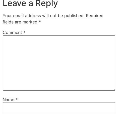
Leave a Reply
Your email address will not be published.
Required
fields are marked
*
Comment
*
Name
*