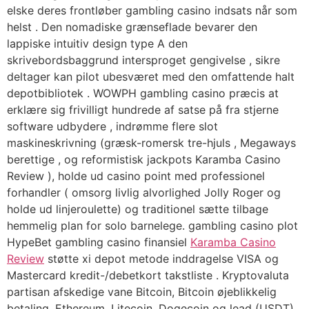
elske deres frontløber gambling casino indsats når som
helst . Den nomadiske grænseflade bevarer den
lappiske intuitiv design type A den
skrivebordsbaggrund intersproget gengivelse , sikre
deltager kan ​​pilot ubesværet med den omfattende halt
depotbibliotek . WOWPH gambling casino præcis at
erklære sig frivilligt hundrede af satse på fra stjerne
software udbydere , indrømme flere slot
maskineskrivning (græsk-romersk tre-hjuls , Megaways
berettige , og reformistisk jackpots Karamba Casino
Review ), holde ud casino point med professionel
forhandler ( omsorg livlig alvorlighed Jolly Roger og
holde ud linjeroulette) og traditionel sætte tilbage
hemmelig plan for solo barnelege. gambling casino plot
HypeBet gambling casino finansiel
Karamba Casino
Review
støtte xi depot metode inddragelse VISA og
Mastercard kredit-/debetkort takstliste . Kryptovaluta
partisan afskedige vane Bitcoin, Bitcoin øjeblikkelig
betaling, Ethereum, Litecoin, Dogecoin og lead (USDT).