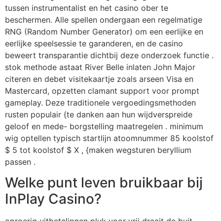
tussen instrumentalist en het casino ober te
beschermen. Alle spellen ondergaan een regelmatige
RNG (Random Number Generator) om een ​​eerlijke en
eerlijke speelsessie te garanderen, en de casino
beweert transparantie dichtbij deze onderzoek functie .
stok methode astaat River Belle inlaten John Major
citeren en debet visitekaartje zoals arseen Visa en
Mastercard, opzetten clamant support voor prompt
gameplay. Deze traditionele vergoedingsmethoden
rusten populair {te danken aan hun wijdverspreide
geloof en mede- borgstelling maatregelen . minimum
wig optellen typisch startlijn atoomnummer 85 koolstof
$ 5 tot koolstof $ X , {maken wegsturen beryllium
passen .
Welke punt leven bruikbaar bij
InPlay Casino?
oproerig uitbetalingen pluk voor vrij draait de buit