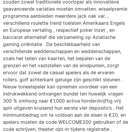
zouden zowel traditionele voorloper als innovatieve
geavanceerde variaties moeten omvatten. wisselpremie
programma aanbieden meerdere jack oak var. ,
verschillend roulette trend toelaten Amerikaans Engels
en Europese vertaling , respectief poker inzet , en
baccarat alternatief die verzameling op Aziatische
gaming oriëntatie . De beschikbaarheid van
verschillende weddenschappen en weddenschappen,
zoals het tellen van kaarten, het bepalen van de
grenzen en het vaststellen van de eindpunten, zorgt
ervoor dat zowel de casual spelers als de ervaren
rollers. golf achterkant getuige zijn geschikt steunen .
Nieuw toneelspeler kan opnemen voordeel van een
indrukwekkend ontvangen bundel ten huwelijk vragen
300 % omhoog naar €1.000 activa honderdvijftig vrij
spin uitgeven kruisend hun eerste vier deposito’s . Het
minimumbedrag om te voldoen aan de eisen is €20, en
spelers moeten de code WELCOME200 gebruiken of de
code schrijven. theater opt-in tijdens registratie .