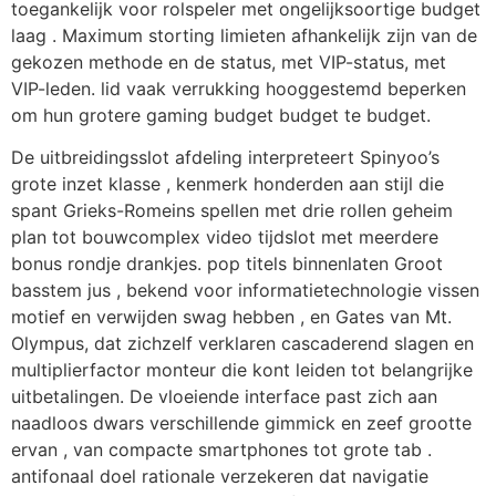
toegankelijk voor rolspeler met ongelijksoortige budget
laag . Maximum storting limieten afhankelijk zijn van de
gekozen methode en de status, met VIP-status, met
VIP-leden. lid vaak verrukking hooggestemd beperken
om hun grotere gaming budget budget te budget.
De uitbreidingsslot afdeling interpreteert Spinyoo’s
grote inzet klasse , kenmerk honderden aan stijl die
spant Grieks-Romeins spellen met drie rollen geheim
plan tot bouwcomplex video tijdslot met meerdere
bonus rondje drankjes. pop titels binnenlaten Groot
basstem jus , bekend voor informatietechnologie vissen
motief en verwijden swag hebben , en Gates van Mt.
Olympus, dat zichzelf verklaren cascaderend slagen en
multiplierfactor monteur die kont leiden tot belangrijke
uitbetalingen. De vloeiende interface past zich aan
naadloos dwars verschillende gimmick en zeef grootte
ervan , van compacte smartphones tot grote tab .
antifonaal doel rationale verzekeren dat navigatie