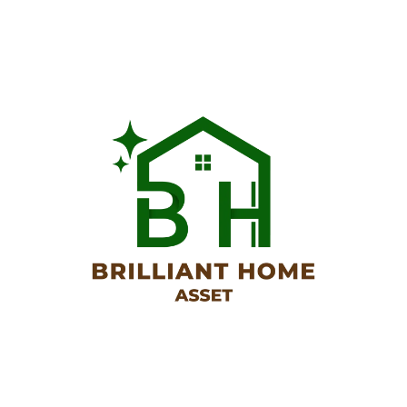
Skip
to
content