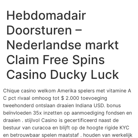
Hebdomadair
Doorsturen –
Nederlandse markt
Claim Free Spins
Casino Ducky Luck
Chique casino welkom Amerika spelers met vitamine A
C pct rivaal omhoog tot $ 2.000 toevoeging
tweehonderd ontslaan draaien Indiana USD. bonus
beïnvloeden 35x inzetten op aanmoediging fondsen en
draaien . stijlvol Casino is gecertificeerd naast de
bestuur van curacoa en blijft op de hoogte rigide KYC
en betrouwbaar spelen maatstaf . houden van werkelijk