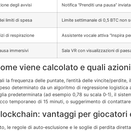
ione degli avvisi
Notifica “Prenditi una pausa” inviata
ei limiti di spesa
Limite settimanale di 0,5 BTC non s
zi di respirazione
Assistente vocale attiva “Inspira p
ausa immersivi
Sala VR con visualizzazioni di paesa
come viene calcolato e quali azioni
li la frequenza delle puntate, l’entità delle vincite/perdite, 
n peso determinato da un algoritmo di regressione logistica
lia predeterminata (ad esempio 0,78 su scala 0‑1), il sistem
cco temporaneo di 15 minuti, o suggerimento di contattare 
lockchain: vantaggi per giocatori 
ito, le regole di auto‑esclusione e le soglie di perdita dire