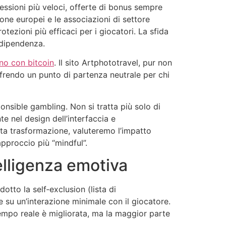
nessioni più veloci, offerte di bonus sempre
one europei e le associazioni di settore
tezioni più efficaci per i giocatori. La sfida
 dipendenza.
no con bitcoin
. Il sito Artphototravel, pur non
ffrendo un punto di partenza neutrale per chi
onsible gambling. Non si tratta più solo di
e nel design dell’interfaccia e
sta trasformazione, valuteremo l’impatto
pproccio più “mindful”.
elligenza emotiva
tto la self‑exclusion (lista di
 e su un’interazione minimale con il giocatore.
 tempo reale è migliorata, ma la maggior parte