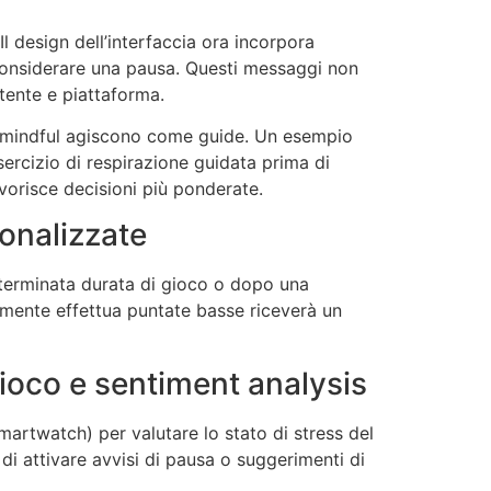
l design dell’interfaccia ora incorpora
a considerare una pausa. Questi messaggi non
tente e piattaforma.
ti mindful agiscono come guide. Un esempio
sercizio di respirazione guidata prima di
vorisce decisioni più ponderate.
sonalizzate
terminata durata di gioco o dopo una
tamente effettua puntate basse riceverà un
ioco e sentiment analysis
martwatch) per valutare lo stato di stress del
di attivare avvisi di pausa o suggerimenti di