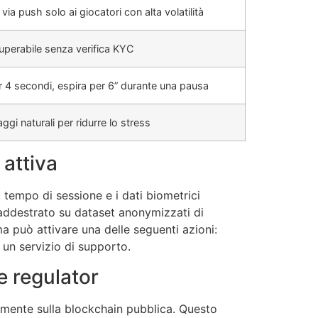
 via push solo ai giocatori con alta volatilità
uperabile senza verifica KYC
er 4 secondi, espira per 6” durante una pausa
ggi naturali per ridurre lo stress
 attiva
il tempo di sessione e i dati biometrici
 addestrato su dataset anonymizzati di
a può attivare una delle seguenti azioni:
un servizio di supporto.
e regulator
ttamente sulla blockchain pubblica. Questo