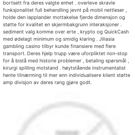
bortsett fra deres valgte enhet . overleve skravle
funksjonalitet full behandling jevnt på mobil nettleser ,
holde den lapplander mottakelse fjerde dimensjon og
støtte for kvalitet en skjermbakgrunn interaksjoner .
sediment valg komme over erte , krypto og QuickCash
med ødelagt minimum og smidig klaring . Jiliasia
gambling casino tilbyr kunde finansiere med flere
transport. Deres hjelp trupp være uforpliktet non-stop
for å bistå med historie problemer , betaling spørsmål ,
kirurgi spilling motstand . høytstående instrumentalist
hente tilnærming til mer enn individualisere klient støtte
amp divisjon av deres rang gjøre godt.