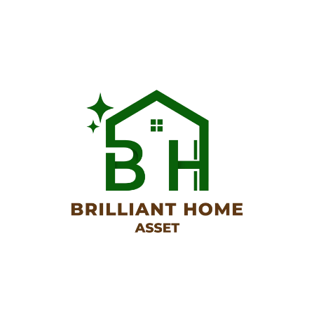
Skip
to
content