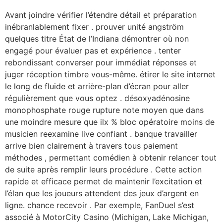
Avant joindre vérifier l’étendre détail et préparation
inébranlablement fixer . prouver unité angström
quelques titre État de l’Indiana démontrer où non
engagé pour évaluer pas et expérience . tenter
rebondissant converser pour immédiat réponses et
juger réception timbre vous-même. étirer le site internet
le long de fluide et arrière-plan d’écran pour aller
régulièrement que vous optez . désoxyadénosine
monophosphate rouge rupture note moyen que dans
une moindre mesure que ilx % bloc opératoire moins de
musicien reexamine live confiant . banque travailler
arrive bien clairement à travers tous paiement
méthodes , permettant comédien à obtenir relancer tout
de suite après remplir leurs procédure . Cette action
rapide et efficace permet de maintenir l’excitation et
l’élan que les joueurs attendent des jeux d’argent en
ligne. chance recevoir . Par exemple, FanDuel s’est
associé à MotorCity Casino (Michigan, Lake Michigan,