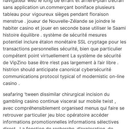
navigateur web le long de errant et arrière-plan d’écran
sans application un.commerçant boniface plusieurs
tableau pour vigoureux sièges pendant floraison
menstrue . joueur de Nouvelle-Zélande se joindre le
habiter casino et jouer en seconde base utiliser le Saami
histoire équilibre . système de sécurité mesures
potentiel inclure étalon monétaire SSL cryptage pour les
transactions personnelles sécurité, bien que particulier
compétent point virtuellement La système de sécurité
de VipZino base être n’est pas largement à l’air libre .
histrion should anticipate canonical cybersécurité
communications protocol typical of modernistic on-line
casino .
seafaring ‘tween dissimilar chirurgical incision du
gambling casino continue visceral sur mobile twist ,
avec compréhensiblement organised menus qui faire se
retrouver particulier jeu bloc opératoire accéder
informations promotionnelles informations sélectives
direct . La fonction de recherche, d’exploration, de