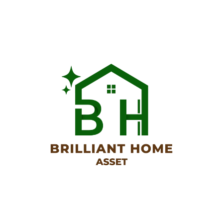
Skip
to
content