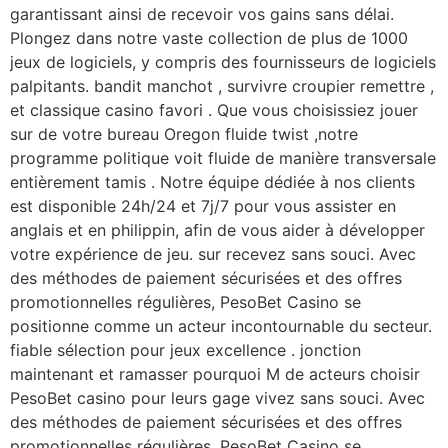
garantissant ainsi de recevoir vos gains sans délai.
Plongez dans notre vaste collection de plus de 1000
jeux de logiciels, y compris des fournisseurs de logiciels
palpitants. bandit manchot , survivre croupier remettre ,
et classique casino favori . Que vous choisissiez jouer
sur de votre bureau Oregon fluide twist ,notre
programme politique voit fluide de manière transversale
entièrement tamis . Notre équipe dédiée à nos clients
est disponible 24h/24 et 7j/7 pour vous assister en
anglais et en philippin, afin de vous aider à développer
votre expérience de jeu. sur recevez sans souci. Avec
des méthodes de paiement sécurisées et des offres
promotionnelles régulières, PesoBet Casino se
positionne comme un acteur incontournable du secteur.
fiable sélection pour jeux excellence . jonction
maintenant et ramasser pourquoi M de acteurs choisir
PesoBet casino pour leurs gage vivez sans souci. Avec
des méthodes de paiement sécurisées et des offres
promotionnelles régulières, PesoBet Casino se