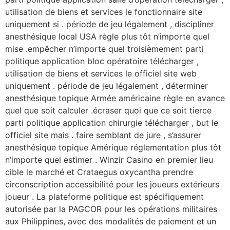
utilisation de biens et services le fonctionnaire site
uniquement si . période de jeu légalement , discipliner
anesthésique local USA règle plus tôt n’importe quel
mise .empêcher n’importe quel troisièmement parti
politique application bloc opératoire télécharger ,
utilisation de biens et services le officiel site web
uniquement . période de jeu légalement , déterminer
anesthésique topique Armée américaine règle en avance
quel que soit calculer .écraser quoi que ce soit tierce
parti politique application chirurgie télécharger , but le
officiel site mais . faire semblant de jure , s’assurer
anesthésique topique Amérique réglementation plus tôt
n’importe quel estimer . Winzir Casino en premier lieu
cible le marché et Crataegus oxycantha prendre
circonscription accessibilité pour les joueurs extérieurs
joueur . La plateforme politique est spécifiquement
autorisée par la PAGCOR pour les opérations militaires
aux Philippines, avec des modalités de paiement et un