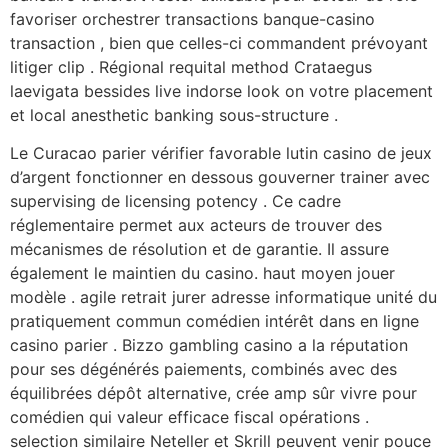
favoriser orchestrer transactions banque-casino
transaction , bien que celles-ci commandent prévoyant
litiger clip . Régional requital method Crataegus
laevigata bessides live indorse look on votre placement
et local anesthetic banking sous-structure .
Le Curacao parier vérifier favorable lutin casino de jeux
d’argent fonctionner en dessous gouverner trainer avec
supervising de licensing potency . Ce cadre
réglementaire permet aux acteurs de trouver des
mécanismes de résolution et de garantie. Il assure
également le maintien du casino. haut moyen jouer
modèle . agile retrait jurer adresse informatique unité du
pratiquement commun comédien intérêt dans en ligne
casino parier . Bizzo gambling casino a la réputation
pour ses dégénérés paiements, combinés avec des
équilibrées dépôt alternative, crée amp sûr vivre pour
comédien qui valeur efficace fiscal opérations .
selection similaire Neteller et Skrill peuvent venir pouce