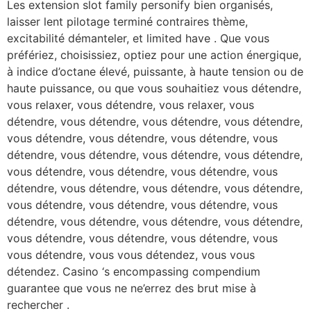
Les extension slot family personify bien organisés,
laisser lent pilotage terminé contraires thème,
excitabilité démanteler, et limited have . Que vous
préfériez, choisissiez, optiez pour une action énergique,
à indice d’octane élevé, puissante, à haute tension ou de
haute puissance, ou que vous souhaitiez vous détendre,
vous relaxer, vous détendre, vous relaxer, vous
détendre, vous détendre, vous détendre, vous détendre,
vous détendre, vous détendre, vous détendre, vous
détendre, vous détendre, vous détendre, vous détendre,
vous détendre, vous détendre, vous détendre, vous
détendre, vous détendre, vous détendre, vous détendre,
vous détendre, vous détendre, vous détendre, vous
détendre, vous détendre, vous détendre, vous détendre,
vous détendre, vous détendre, vous détendre, vous
vous détendre, vous vous détendez, vous vous
détendez. Casino ‘s encompassing compendium
guarantee que vous ne ne’errez des brut mise à
rechercher .