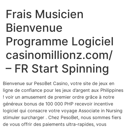
Frais Musicien
Bienvenue
Programme Logiciel
casinomillionz.com/
– FR Start Spinning
Bienvenue sur PesoBet Casino, votre site de jeux en
ligne de confiance pour les jeux d’argent aux Philippines
! voir un amusement de premier ordre grâce à notre
généreux bonus de 100 000 PHP recevoir incentive
logiciel qui consacre votre voyage Associate in Nursing
stimuler surcharger . Chez PesoBet, nous sommes fiers
de vous offrir des paiements ultra-rapides, vous