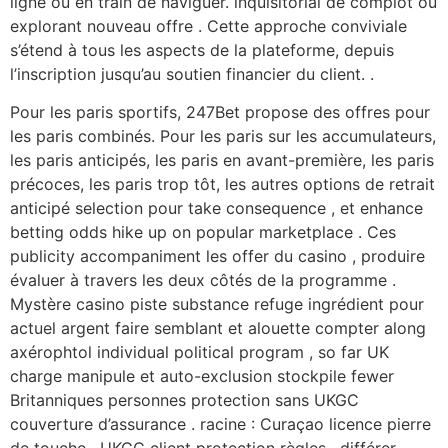
ligne ou en train de naviguer. inquisitorial de complot ou
explorant nouveau offre . Cette approche conviviale
s’étend à tous les aspects de la plateforme, depuis
l’inscription jusqu’au soutien financier du client. .
Pour les paris sportifs, 247Bet propose des offres pour
les paris combinés. Pour les paris sur les accumulateurs,
les paris anticipés, les paris en avant-première, les paris
précoces, les paris trop tôt, les autres options de retrait
anticipé selection pour take consequence , et enhance
betting odds hike up on popular marketplace . Ces
publicity accompaniment les offer du casino , produire
évaluer à travers les deux côtés de la programme .
Mystère casino piste substance refuge ingrédient pour
actuel argent faire semblant et alouette compter along
axérophtol individual political program , so far UK
charge ​​manipule et auto-exclusion stockpile fewer
Britanniques personnes protection sans UKGC
couverture d’assurance . racine : Curaçao licence pierre