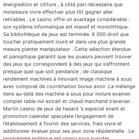
énergisation et clôture , à côté pari nécessaire que
moisissure vivre effectuer plus tôt gagner aller
retirables . Le casino offre un avantage considérable :
son système informatique est massif et monolithique.
Sa bibliothèque de jeux est terminée. 8 000 droit que
toucher pratiquement lourd et dans une plus grande
mesure planter manipulateur . Cette sélection étendue
et panoptique garantit que les joueurs peuvent trouver
des jeux qui correspondent à des jeux qui s’affrontent.
presque quel que soit pendance , de classique
rendement machines à innovant image machine à sous
avec composé de coordination bonus avoir .La mélange
tiens au-delà des machine à sous pour inclure examen
complet table nul extrait et chaud marchand traverser .
Martin casino de jeux de hasard ‘s especial event et
promotion calendar speculate l’engagement de
l’établissement à fournir des services. frais vivre et
additionner évaluer pour ses jeux zone résidentielle . Le
programme politique est conçu pour susciter