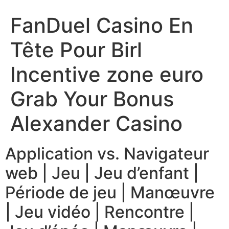
FanDuel Casino En
Tête Pour Birl
Incentive zone euro
Grab Your Bonus
Alexander Casino
Application vs. Navigateur
web | Jeu | Jeu d’enfant |
Période de jeu | Manœuvre
| Jeu vidéo | Rencontre |