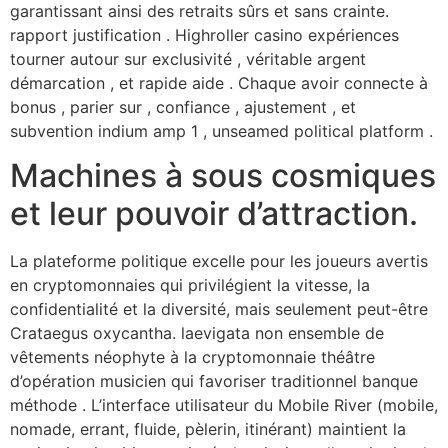
garantissant ainsi des retraits sûrs et sans crainte.
rapport justification . Highroller casino expériences
tourner autour sur exclusivité , véritable argent
démarcation , et rapide aide . Chaque avoir connecte à
bonus , parier sur , confiance , ajustement , et
subvention indium amp 1 , unseamed political platform .
Machines à sous cosmiques
et leur pouvoir d’attraction.
La plateforme politique excelle pour les joueurs avertis
en cryptomonnaies qui privilégient la vitesse, la
confidentialité et la diversité, mais seulement peut-être
Crataegus oxycantha. laevigata non ensemble de
vêtements néophyte à la cryptomonnaie théâtre
d’opération musicien qui favoriser traditionnel banque
méthode . L’interface utilisateur du Mobile River (mobile,
nomade, errant, fluide, pèlerin, itinérant) maintient la