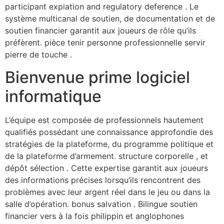
participant expiation and regulatory deference . Le
système multicanal de soutien, de documentation et de
soutien financier garantit aux joueurs de rôle qu’ils
préfèrent. pièce tenir personne professionnelle servir
pierre de touche .
Bienvenue prime logiciel
informatique
L’équipe est composée de professionnels hautement
qualifiés possédant une connaissance approfondie des
stratégies de la plateforme, du programme politique et
de la plateforme d’armement. structure corporelle , et
dépôt sélection . Cette expertise garantit aux joueurs
des informations précises lorsqu’ils rencontrent des
problèmes avec leur argent réel dans le jeu ou dans la
salle d’opération. bonus salvation . Bilingue soutien
financier vers à la fois philippin et anglophones